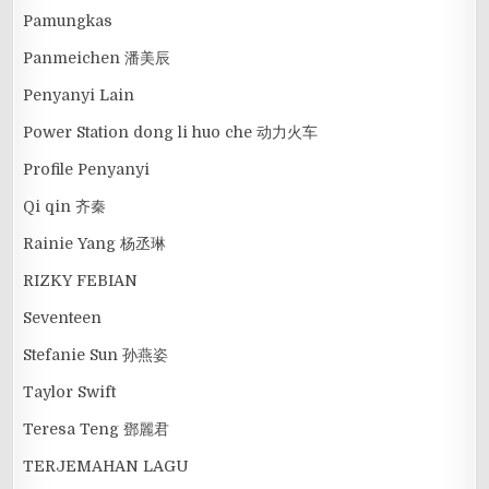
Pamungkas
Panmeichen 潘美辰
Penyanyi Lain
Power Station dong li huo che 动力火车
Profile Penyanyi
Qi qin 齐秦
Rainie Yang 杨丞琳
RIZKY FEBIAN
Seventeen
Stefanie Sun 孙燕姿
Taylor Swift
Teresa Teng 鄧麗君
TERJEMAHAN LAGU