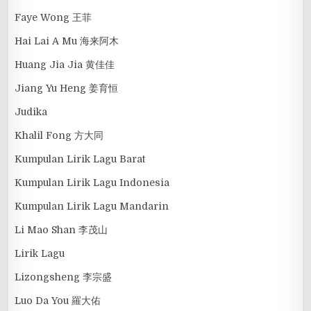
Faye Wong 王菲
Hai Lai A Mu 海来阿木
Huang Jia Jia 黄佳佳
Jiang Yu Heng 姜育恒
Judika
Khalil Fong 方大同
Kumpulan Lirik Lagu Barat
Kumpulan Lirik Lagu Indonesia
Kumpulan Lirik Lagu Mandarin
Li Mao Shan 李茂山
Lirik Lagu
Lizongsheng 李宗盛
Luo Da You 羅大佑