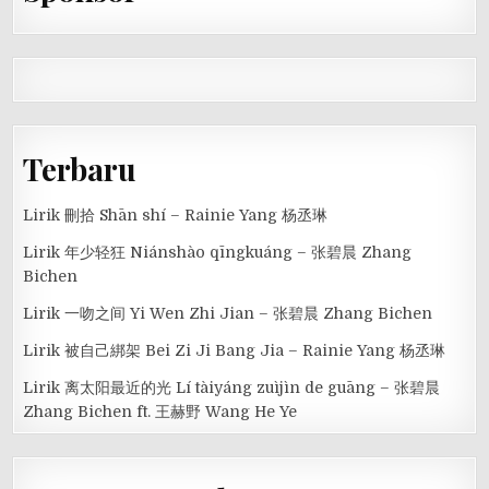
Terbaru
Lirik 刪拾 Shān shí – Rainie Yang 杨丞琳
Lirik 年少轻狂 Niánshào qīngkuáng – 张碧晨 Zhang
Bichen
Lirik 一吻之间 Yi Wen Zhi Jian – 张碧晨 Zhang Bichen
Lirik 被自己綁架 Bei Zi Ji Bang Jia – Rainie Yang 杨丞琳
Lirik 离太阳最近的光 Lí tàiyáng zuìjìn de guāng – 张碧晨
Zhang Bichen ft. 王赫野 Wang He Ye