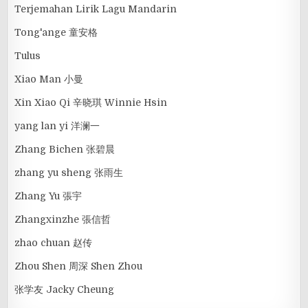
Terjemahan Lirik Lagu Mandarin
Tong'ange 童安格
Tulus
Xiao Man 小曼
Xin Xiao Qi 辛晓琪 Winnie Hsin
yang lan yi 洋澜一
Zhang Bichen 张碧晨
zhang yu sheng 张雨生
Zhang Yu 張宇
Zhangxinzhe 張信哲
zhao chuan 赵传
Zhou Shen 周深 Shen Zhou
张学友 Jacky Cheung