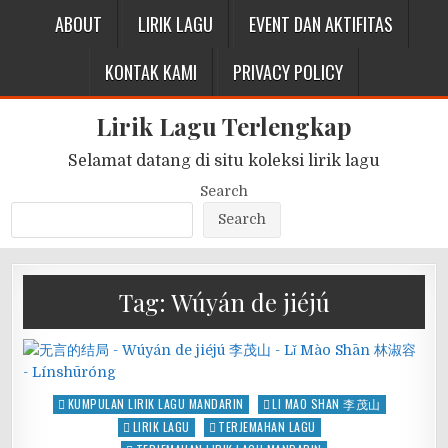
ABOUT
LIRIK LAGU
EVENT DAN AKTIFITAS
KONTAK KAMI
PRIVACY POLICY
Lirik Lagu Terlengkap
Selamat datang di situ koleksi lirik lagu
Search
Search
Tag:
Wúyán de jiéjú
Posted
KUMPULAN LIRIK LAGU MANDARIN
LI MAO SHAN 李茂山
in
LIRIK LAGU
TERJEMAHAN LAGU