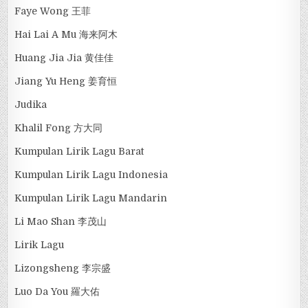
Faye Wong 王菲
Hai Lai A Mu 海来阿木
Huang Jia Jia 黄佳佳
Jiang Yu Heng 姜育恒
Judika
Khalil Fong 方大同
Kumpulan Lirik Lagu Barat
Kumpulan Lirik Lagu Indonesia
Kumpulan Lirik Lagu Mandarin
Li Mao Shan 李茂山
Lirik Lagu
Lizongsheng 李宗盛
Luo Da You 羅大佑