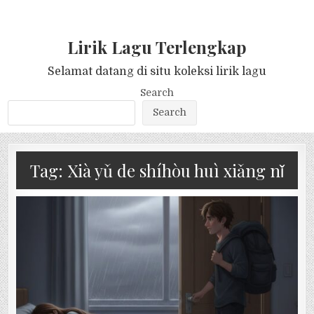
Lirik Lagu Terlengkap
Selamat datang di situ koleksi lirik lagu
Search
Search
Tag:
Xià yǔ de shíhòu huì xiǎng nǐ