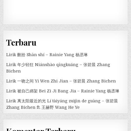
Terbaru
Lirik 刪拾 Shān shí – Rainie Yang 杨丞琳
Lirik 年少轻狂 Niánshào qīngkuáng – 张碧晨 Zhang
Bichen
Lirik 一吻之间 Yi Wen Zhi Jian – 张碧晨 Zhang Bichen
Lirik 被自己綁架 Bei Zi Ji Bang Jia – Rainie Yang 杨丞琳
Lirik 离太阳最近的光 Lí tàiyáng zuìjìn de guāng – 张碧晨
Zhang Bichen ft. 王赫野 Wang He Ye