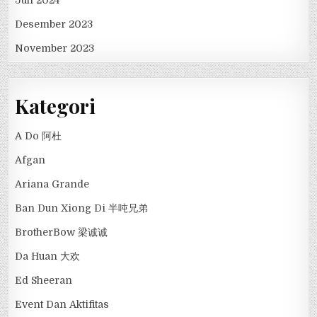
Desember 2023
November 2023
Kategori
A Do 阿杜
Afgan
Ariana Grande
Ban Dun Xiong Di 半吨兄弟
BrotherBow 梁诚诚
Da Huan 大欢
Ed Sheeran
Event Dan Aktifitas