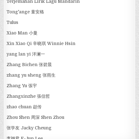
Terjemahan Lirik Lagu Mandarin
Tong'ange 童安格
Tulus
Xiao Man 小曼
Xin Xiao Qi 辛晓琪 Winnie Hsin
yang lan yi 洋澜一
Zhang Bichen 张碧晨
zhang yu sheng 张雨生
Zhang Yu 張宇
Zhangxinzhe 張信哲
zhao chuan 赵传
Zhou Shen 周深 Shen Zhou
张学友 Jacky Cheung
李翊君 E-Jun Lee