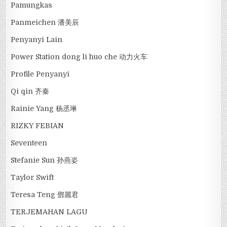
Pamungkas
Panmeichen 潘美辰
Penyanyi Lain
Power Station dong li huo che 动力火车
Profile Penyanyi
Qi qin 齐秦
Rainie Yang 杨丞琳
RIZKY FEBIAN
Seventeen
Stefanie Sun 孙燕姿
Taylor Swift
Teresa Teng 鄧麗君
TERJEMAHAN LAGU