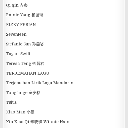
Qi qin 齐秦
Rainie Yang 杨丞琳
RIZKY FEBIAN
Seventeen
Stefanie Sun 孙燕姿
Taylor Swift
Teresa Teng 鄧麗君
TERJEMAHAN LAGU
Terjemahan Lirik Lagu Mandarin
Tong'ange 童安格
Tulus
Xiao Man 小曼
Xin Xiao Qi 辛晓琪 Winnie Hsin