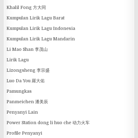
Khalil Fong 方大同
Kumpulan Lirik Lagu Barat
Kumpulan Lirik Lagu Indonesia
Kumpulan Lirik Lagu Mandarin
Li Mao Shan 李茂山
Lirik Lagu
Lizongsheng 李宗盛
Luo Da You 羅大佑
Pamungkas
Panmeichen 潘美辰
Penyanyi Lain
Power Station dong li huo che 动力火车
Profile Penyanyi