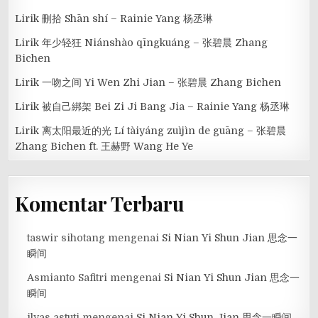
Lirik 刪拾 Shān shí – Rainie Yang 杨丞琳
Lirik 年少轻狂 Niánshào qīngkuáng – 张碧晨 Zhang
Bichen
Lirik 一吻之间 Yi Wen Zhi Jian – 张碧晨 Zhang Bichen
Lirik 被自己綁架 Bei Zi Ji Bang Jia – Rainie Yang 杨丞琳
Lirik 离太阳最近的光 Lí tàiyáng zuìjìn de guāng – 张碧晨
Zhang Bichen ft. 王赫野 Wang He Ye
Komentar Terbaru
taswir sihotang
mengenai
Si Nian Yi Shun Jian 思念一
瞬间
Asmianto Safitri
mengenai
Si Nian Yi Shun Jian 思念一
瞬间
ilyas astuti
mengenai
Si Nian Yi Shun Jian 思念一瞬间