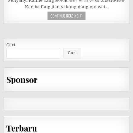
Penyanyi Rainie Yang 杨丞琳 看吧 房間已空蕩 因為經過時光
Kan ba fang jian yi kong dang yin wei…
CONTINUE READING
Cari
Cari
Sponsor
Terbaru