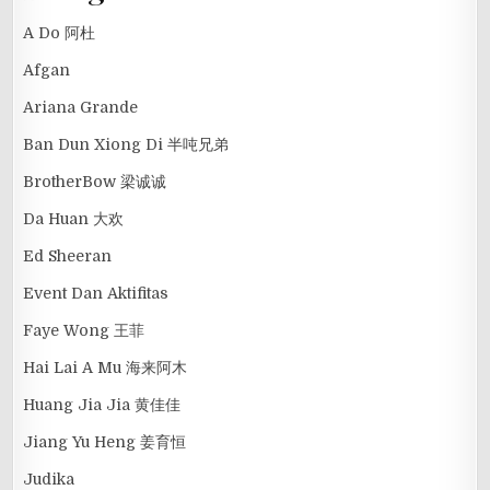
A Do 阿杜
Afgan
Ariana Grande
Ban Dun Xiong Di 半吨兄弟
BrotherBow 梁诚诚
Da Huan 大欢
Ed Sheeran
Event Dan Aktifitas
Faye Wong 王菲
Hai Lai A Mu 海来阿木
Huang Jia Jia 黄佳佳
Jiang Yu Heng 姜育恒
Judika