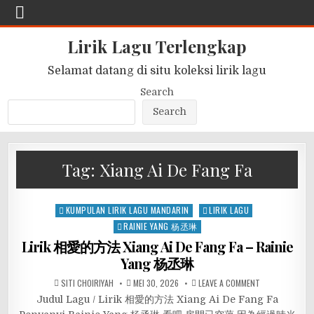
Lirik Lagu Terlengkap
Selamat datang di situ koleksi lirik lagu
Search
Search
Tag:
Xiang Ai De Fang Fa
Posted
KUMPULAN LIRIK LAGU MANDARIN
LIRIK LAGU
in
RAINIE YANG 杨丞琳
Lirik 相愛的方法 Xiang Ai De Fang Fa – Rainie
Yang 杨丞琳
SITI CHOIRIYAH
MEI 30, 2026
LEAVE A COMMENT
Judul Lagu / Lirik 相愛的方法 Xiang Ai De Fang Fa