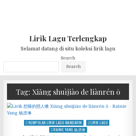
Lirik Lagu Terlengkap
Selamat datang di situ koleksi lirik lagu
Search
Search
Tag:
Xiǎng shuìjiào de liànrén ō
Posted
KUMPULAN LIRIK LAGU MANDARIN
LIRIK LAGU
in
RAINIE YANG 杨丞琳