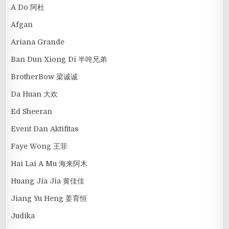
A Do 阿杜
Afgan
Ariana Grande
Ban Dun Xiong Di 半吨兄弟
BrotherBow 梁诚诚
Da Huan 大欢
Ed Sheeran
Event Dan Aktifitas
Faye Wong 王菲
Hai Lai A Mu 海来阿木
Huang Jia Jia 黄佳佳
Jiang Yu Heng 姜育恒
Judika