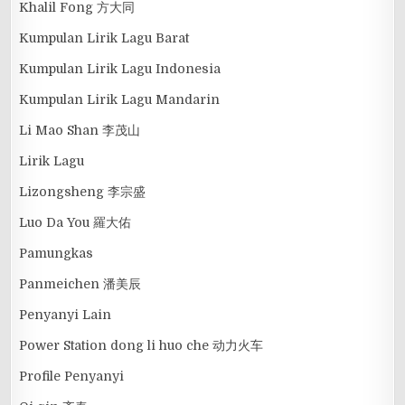
Khalil Fong 方大同
Kumpulan Lirik Lagu Barat
Kumpulan Lirik Lagu Indonesia
Kumpulan Lirik Lagu Mandarin
Li Mao Shan 李茂山
Lirik Lagu
Lizongsheng 李宗盛
Luo Da You 羅大佑
Pamungkas
Panmeichen 潘美辰
Penyanyi Lain
Power Station dong li huo che 动力火车
Profile Penyanyi