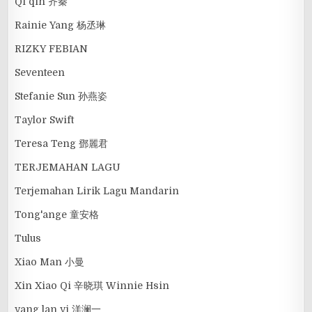
Qi qin 齐秦
Rainie Yang 杨丞琳
RIZKY FEBIAN
Seventeen
Stefanie Sun 孙燕姿
Taylor Swift
Teresa Teng 鄧麗君
TERJEMAHAN LAGU
Terjemahan Lirik Lagu Mandarin
Tong'ange 童安格
Tulus
Xiao Man 小曼
Xin Xiao Qi 辛晓琪 Winnie Hsin
yang lan yi 洋澜一