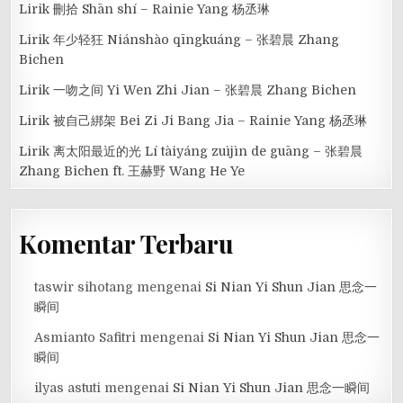
Lirik 刪拾 Shān shí – Rainie Yang 杨丞琳
Lirik 年少轻狂 Niánshào qīngkuáng – 张碧晨 Zhang
Bichen
Lirik 一吻之间 Yi Wen Zhi Jian – 张碧晨 Zhang Bichen
Lirik 被自己綁架 Bei Zi Ji Bang Jia – Rainie Yang 杨丞琳
Lirik 离太阳最近的光 Lí tàiyáng zuìjìn de guāng – 张碧晨
Zhang Bichen ft. 王赫野 Wang He Ye
Komentar Terbaru
taswir sihotang
mengenai
Si Nian Yi Shun Jian 思念一
瞬间
Asmianto Safitri
mengenai
Si Nian Yi Shun Jian 思念一
瞬间
ilyas astuti
mengenai
Si Nian Yi Shun Jian 思念一瞬间