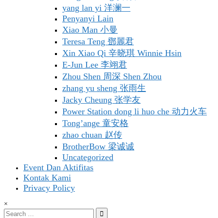
yang lan yi 洋澜一
Penyanyi Lain
Xiao Man 小曼
Teresa Teng 鄧麗君
Xin Xiao Qi 辛晓琪 Winnie Hsin
E-Jun Lee 李翊君
Zhou Shen 周深 Shen Zhou
zhang yu sheng 张雨生
Jacky Cheung 张学友
Power Station dong li huo che 动力火车
Tong’ange 童安格
zhao chuan 赵传
BrotherBow 梁诚诚
Uncategorized
Event Dan Aktifitas
Kontak Kami
Privacy Policy
×
Search