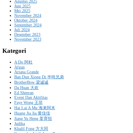
Agustus 2025
Juni 2025
Mei 2025
November 2024
Oktober 2024
September 2024
Juli 2024
Desember 2023
November 2023
Kategori
A Do 阿杜
Afgan
Ariana Grande
Ban Dun Xiong Di 半吨兄弟
BrotherBow 梁诚诚
Da Huan 大欢
Ed Sheeran
Event Dan Aktifitas
Faye Wong 王菲
Hai Lai A Mu 海来阿木
Huang Jia Jia 黄佳佳
Jiang Yu Heng 姜育恒
Judika
Khalil Fong 方大同