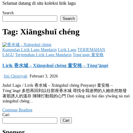
Selamat datang di situ koleksi lirik lagu
Search
Search
Tag:
Xiāngshuǐ chéng
Posted
Kumpulan Lirik Lagu Mandarin
Lirik Lagu
TERJEMAHAN
in
LAGU
Terjemahan Lirik Lagu Mandarin
Tong'ange 童安格
Lirik 香水城 – Xiāngshuǐ chéng 童安格 – Tóng’āngé
Siti Choiriyah
Februari 3, 2026
Judul Lagu / Lirik 香水城 – Xiāngshuǐ chéng Penyanyi 童安格 –
Tóng’āngé 多想再回到以往那座香水城 尋找令我迷惘的人她依然散發
著那誘人的溫存 陣陣打動我的心門 Duō xiǎng zài huí dào yǐwǎng nà zuò
xiāngshuǐ chéng…
Continue Reading
Cari
Cari
Sponsor