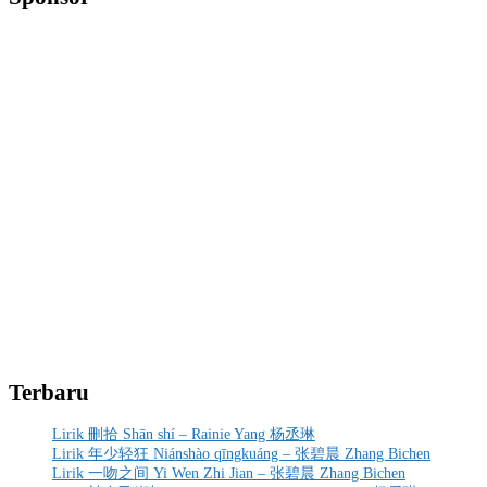
Terbaru
Lirik 刪拾 Shān shí – Rainie Yang 杨丞琳
Lirik 年少轻狂 Niánshào qīngkuáng – 张碧晨 Zhang Bichen
Lirik 一吻之间 Yi Wen Zhi Jian – 张碧晨 Zhang Bichen