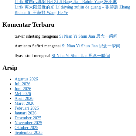
Lirik 被自己綁架 Bei Zi Ji Bang Jia – Rainie Yang 杨丞琳
Lirik 离太阳最近的光 Lí tàiyáng zuìjìn de guāng – 张碧晨 Zhang
Bichen ft. 王赫野 Wang He Ye
Komentar Terbaru
taswir sihotang
mengenai
Si Nian Yi Shun Jian 思念一瞬间
Asmianto Safitri
mengenai
Si Nian Yi Shun Jian 思念一瞬间
ilyas astuti
mengenai
Si Nian Yi Shun Jian 思念一瞬间
Arsip
Agustus 2026
Juli 2026
Juni 2026
Mei 2026
April 2026
Maret 2026
Februari 2026
Januari 2026
Desember 2025
November 2025
Oktober 2025
September 2025