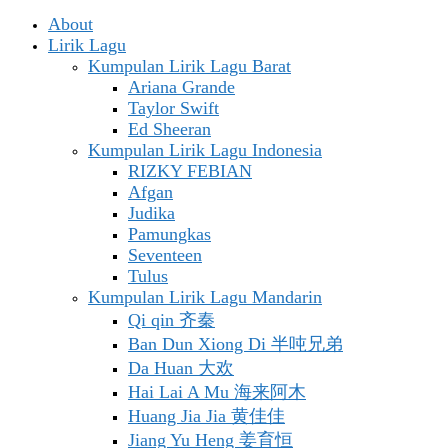
About
Lirik Lagu
Kumpulan Lirik Lagu Barat
Ariana Grande
Taylor Swift
Ed Sheeran
Kumpulan Lirik Lagu Indonesia
RIZKY FEBIAN
Afgan
Judika
Pamungkas
Seventeen
Tulus
Kumpulan Lirik Lagu Mandarin
Qi qin 齐秦
Ban Dun Xiong Di 半吨兄弟
Da Huan 大欢
Hai Lai A Mu 海来阿木
Huang Jia Jia 黄佳佳
Jiang Yu Heng 姜育恒