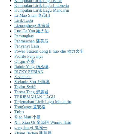
Kumpulan Lirik Lagu Barat
Kumpulan Lirik Lagu Indonesia
Kumpulan Lirik Lagu Mandarin
Li Mao Shan 李茂山
Lirik Lagu
Lizongsheng 李宗盛
Luo Da You 羅大佑
Pamungkas
Panmeichen 潘美辰
Penyanyi Lain
Power Station dong li huo che 动力火车
Profile Penyanyi
Qi qin 齐秦
Rainie Yang 杨丞琳
RIZKY FEBIAN
Seventeen
Stefanie Sun 孙燕姿
Taylor Swift
Teresa Teng 鄧麗君
TERJEMAHAN LAGU
Terjemahan Lirik Lagu Mandarin
Tong'ange 童安格
Tulus
Xiao Man 小曼
Xin Xiao Qi 辛晓琪 Winnie Hsin
yang lan yi 洋澜一
Zhang Bichen 张碧晨