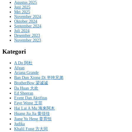
Agustus 2025
Juni 2025
Mei 2025
November 2024
Oktober 2024
September 2024
Juli 2024
Desember 2023
November 2023
Kategori
A Do 阿杜
Afgan
Ariana Grande
Ban Dun Xiong Di 半吨兄弟
BrotherBow 梁诚诚
Da Huan 大欢
Ed Sheeran
Event Dan Aktifitas
Faye Wong 王菲
Hai Lai A Mu 海来阿木
Huang Jia Jia 黄佳佳
Jiang Yu Heng 姜育恒
Judika
Khalil Fong 方大同