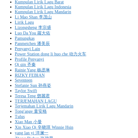
Kumpulan Lirik Lagu Barat
Kumpulan Lirik Lagu Indonesia
Kumpulan Lirik Lagu Mandarin
Li Mao Shan 李茂山
Lirik Lagu
Lizongsheng 李宗盛
Luo Da You 羅大佑
Pamungkas
Panmeichen 潘美辰
Penyanyi Lain
Power Station dong li huo che 动力火车
Profile Penyanyi
Qi qin 齐秦
Rainie Yang 杨丞琳
RIZKY FEBIAN
Seventeen
Stefanie Sun 孙燕姿
Taylor Swift
Teresa Teng 鄧麗君
TERJEMAHAN LAGU
Terjemahan Lirik Lagu Mandarin
Tong'ange 童安格
Tulus
Xiao Man 小曼
Xin Xiao Qi 辛晓琪 Winnie Hsin
yang lan yi 洋澜一