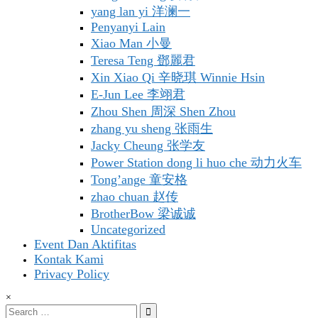
yang lan yi 洋澜一
Penyanyi Lain
Xiao Man 小曼
Teresa Teng 鄧麗君
Xin Xiao Qi 辛晓琪 Winnie Hsin
E-Jun Lee 李翊君
Zhou Shen 周深 Shen Zhou
zhang yu sheng 张雨生
Jacky Cheung 张学友
Power Station dong li huo che 动力火车
Tong’ange 童安格
zhao chuan 赵传
BrotherBow 梁诚诚
Uncategorized
Event Dan Aktifitas
Kontak Kami
Privacy Policy
×
Search