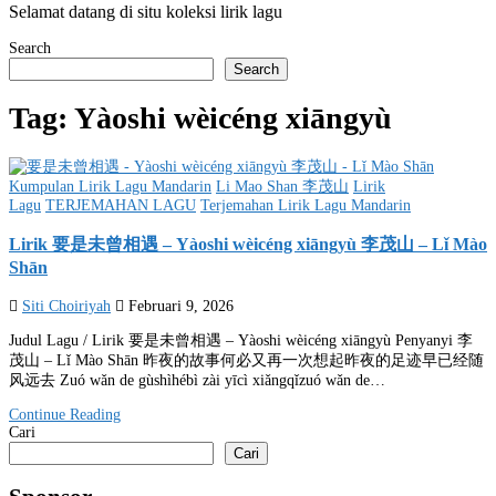
Selamat datang di situ koleksi lirik lagu
Search
Search
Tag:
Yàoshi wèicéng xiāngyù
Posted
Kumpulan Lirik Lagu Mandarin
Li Mao Shan 李茂山
Lirik
in
Lagu
TERJEMAHAN LAGU
Terjemahan Lirik Lagu Mandarin
Lirik 要是未曾相遇 – Yàoshi wèicéng xiāngyù 李茂山 – Lǐ Mào
Shān
Siti Choiriyah
Februari 9, 2026
Judul Lagu / Lirik 要是未曾相遇 – Yàoshi wèicéng xiāngyù Penyanyi 李
茂山 – Lǐ Mào Shān 昨夜的故事何必又再一次想起昨夜的足迹早已经随
风远去 Zuó wǎn de gùshìhébì zài yīcì xiǎngqǐzuó wǎn de…
Continue Reading
Cari
Cari