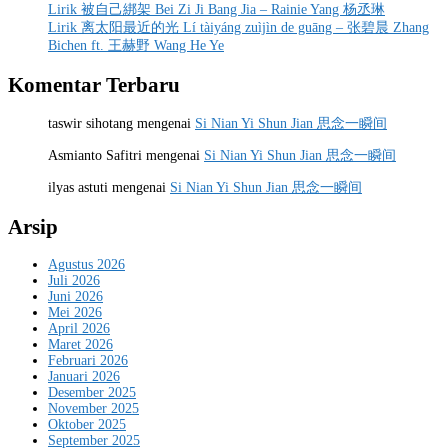
Lirik 被自己綁架 Bei Zi Ji Bang Jia – Rainie Yang 杨丞琳
Lirik 离太阳最近的光 Lí tàiyáng zuìjìn de guāng – 张碧晨 Zhang
Bichen ft. 王赫野 Wang He Ye
Komentar Terbaru
taswir sihotang
mengenai
Si Nian Yi Shun Jian 思念一瞬间
Asmianto Safitri
mengenai
Si Nian Yi Shun Jian 思念一瞬间
ilyas astuti
mengenai
Si Nian Yi Shun Jian 思念一瞬间
Arsip
Agustus 2026
Juli 2026
Juni 2026
Mei 2026
April 2026
Maret 2026
Februari 2026
Januari 2026
Desember 2025
November 2025
Oktober 2025
September 2025