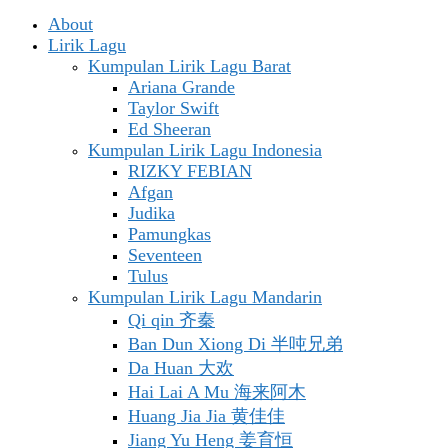
About
Lirik Lagu
Kumpulan Lirik Lagu Barat
Ariana Grande
Taylor Swift
Ed Sheeran
Kumpulan Lirik Lagu Indonesia
RIZKY FEBIAN
Afgan
Judika
Pamungkas
Seventeen
Tulus
Kumpulan Lirik Lagu Mandarin
Qi qin 齐秦
Ban Dun Xiong Di 半吨兄弟
Da Huan 大欢
Hai Lai A Mu 海来阿木
Huang Jia Jia 黄佳佳
Jiang Yu Heng 姜育恒