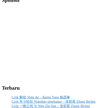
Sponsor
Terbaru
Lirik 刪拾 Shān shí – Rainie Yang 杨丞琳
Lirik 年少轻狂 Niánshào qīngkuáng – 张碧晨 Zhang Bichen
Lirik 一吻之间 Yi Wen Zhi Jian – 张碧晨 Zhang Bichen