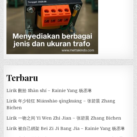
Terbaru
Lirik 刪拾 Shān shí – Rainie Yang 杨丞琳
Lirik 年少轻狂 Niánshào qīngkuáng – 张碧晨 Zhang
Bichen
Lirik 一吻之间 Yi Wen Zhi Jian – 张碧晨 Zhang Bichen
Lirik 被自己綁架 Bei Zi Ji Bang Jia – Rainie Yang 杨丞琳