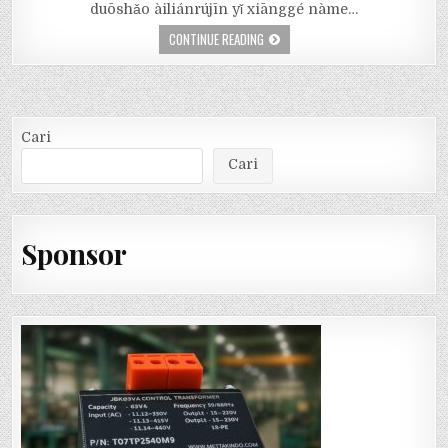
duōshǎo àiliánrújīn yǐ xiānggé nàme…
CONTINUE READING
Cari
Cari
Sponsor