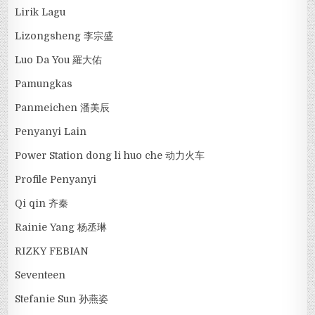
Lirik Lagu
Lizongsheng 李宗盛
Luo Da You 羅大佑
Pamungkas
Panmeichen 潘美辰
Penyanyi Lain
Power Station dong li huo che 动力火车
Profile Penyanyi
Qi qin 齐秦
Rainie Yang 杨丞琳
RIZKY FEBIAN
Seventeen
Stefanie Sun 孙燕姿