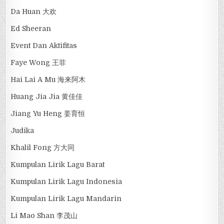
Da Huan 大欢
Ed Sheeran
Event Dan Aktifitas
Faye Wong 王菲
Hai Lai A Mu 海来阿木
Huang Jia Jia 黄佳佳
Jiang Yu Heng 姜育恒
Judika
Khalil Fong 方大同
Kumpulan Lirik Lagu Barat
Kumpulan Lirik Lagu Indonesia
Kumpulan Lirik Lagu Mandarin
Li Mao Shan 李茂山