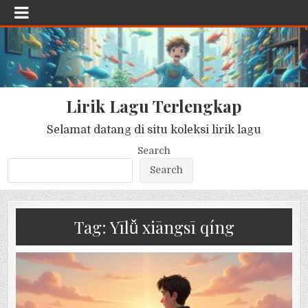
Lirik Lagu Terlengkap
Selamat datang di situ koleksi lirik lagu
Search
Search
Tag:
Yīlǚ xiāngsī qíng