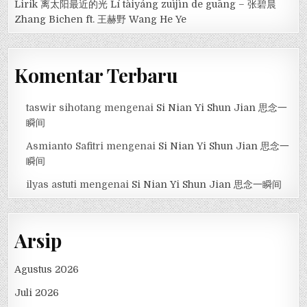
Lirik 离太阳最近的光 Lí tàiyáng zuìjìn de guāng – 张碧晨
Zhang Bichen ft. 王赫野 Wang He Ye
Komentar Terbaru
taswir sihotang
mengenai
Si Nian Yi Shun Jian 思念一
瞬间
Asmianto Safitri
mengenai
Si Nian Yi Shun Jian 思念一
瞬间
ilyas astuti
mengenai
Si Nian Yi Shun Jian 思念一瞬间
Arsip
Agustus 2026
Juli 2026