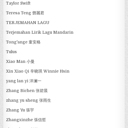
Taylor Swift
Teresa Teng 鄧麗君
TERJEMAHAN LAGU
Terjemahan Lirik Lagu Mandarin
Tong'ange 童安格
Tulus
Xiao Man 小曼
Xin Xiao Qi 辛晓琪 Winnie Hsin
yang lan yi 洋澜一
Zhang Bichen 张碧晨
zhang yu sheng 张雨生
Zhang Yu 張宇
Zhangxinzhe 張信哲