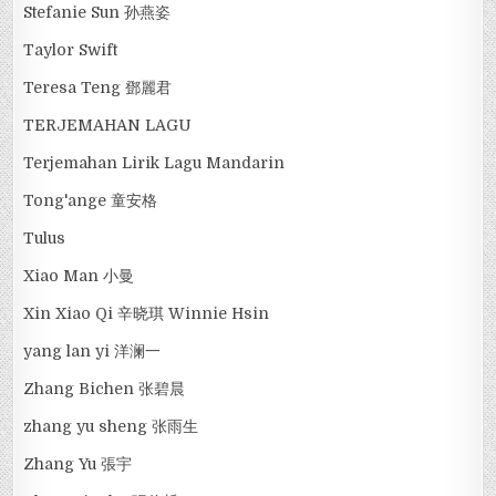
Stefanie Sun 孙燕姿
Taylor Swift
Teresa Teng 鄧麗君
TERJEMAHAN LAGU
Terjemahan Lirik Lagu Mandarin
Tong'ange 童安格
Tulus
Xiao Man 小曼
Xin Xiao Qi 辛晓琪 Winnie Hsin
yang lan yi 洋澜一
Zhang Bichen 张碧晨
zhang yu sheng 张雨生
Zhang Yu 張宇