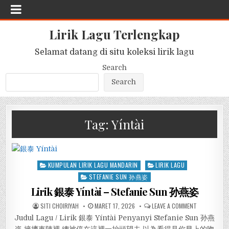
Lirik Lagu Terlengkap
Selamat datang di situ koleksi lirik lagu
Search
Search
Tag:
Yíntài
Posted
KUMPULAN LIRIK LAGU MANDARIN
LIRIK LAGU
in
STEFANIE SUN 孙燕姿
Lirik 銀泰 Yíntài – Stefanie Sun 孙燕姿
SITI CHOIRIYAH
MARET 17, 2026
LEAVE A COMMENT
Judul Lagu / Lirik 銀泰 Yíntài Penyanyi Stefanie Sun 孙燕
姿 擁擠車陣裡 總被停在這裡一抬頭望去 以為看得見你早上的吻