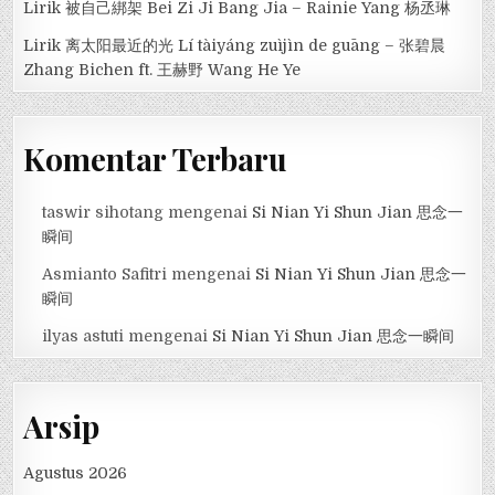
Lirik 被自己綁架 Bei Zi Ji Bang Jia – Rainie Yang 杨丞琳
Lirik 离太阳最近的光 Lí tàiyáng zuìjìn de guāng – 张碧晨
Zhang Bichen ft. 王赫野 Wang He Ye
Komentar Terbaru
taswir sihotang
mengenai
Si Nian Yi Shun Jian 思念一
瞬间
Asmianto Safitri
mengenai
Si Nian Yi Shun Jian 思念一
瞬间
ilyas astuti
mengenai
Si Nian Yi Shun Jian 思念一瞬间
Arsip
Agustus 2026