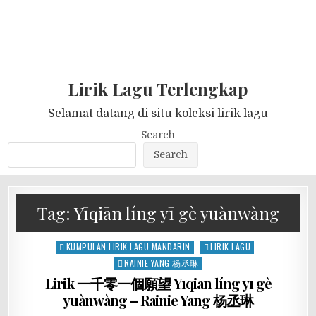
Lirik Lagu Terlengkap
Selamat datang di situ koleksi lirik lagu
Search
Search
Tag:
Yīqiān líng yī gè yuànwàng
Posted
KUMPULAN LIRIK LAGU MANDARIN
LIRIK LAGU
in
RAINIE YANG 杨丞琳
Lirik 一千零一個願望 Yīqiān líng yī gè
yuànwàng – Rainie Yang 杨丞琳