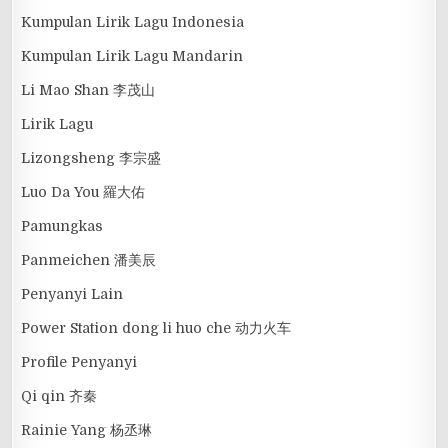
Kumpulan Lirik Lagu Indonesia
Kumpulan Lirik Lagu Mandarin
Li Mao Shan 李茂山
Lirik Lagu
Lizongsheng 李宗盛
Luo Da You 羅大佑
Pamungkas
Panmeichen 潘美辰
Penyanyi Lain
Power Station dong li huo che 动力火车
Profile Penyanyi
Qi qin 齐秦
Rainie Yang 杨丞琳