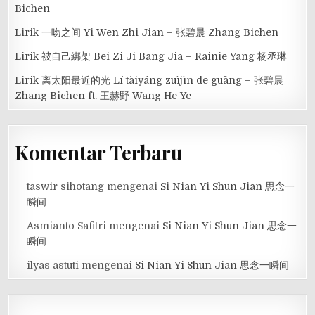
Bichen
Lirik 一吻之间 Yi Wen Zhi Jian – 张碧晨 Zhang Bichen
Lirik 被自己綁架 Bei Zi Ji Bang Jia – Rainie Yang 杨丞琳
Lirik 离太阳最近的光 Lí tàiyáng zuìjìn de guāng – 张碧晨
Zhang Bichen ft. 王赫野 Wang He Ye
Komentar Terbaru
taswir sihotang
mengenai
Si Nian Yi Shun Jian 思念一
瞬间
Asmianto Safitri
mengenai
Si Nian Yi Shun Jian 思念一
瞬间
ilyas astuti
mengenai
Si Nian Yi Shun Jian 思念一瞬间