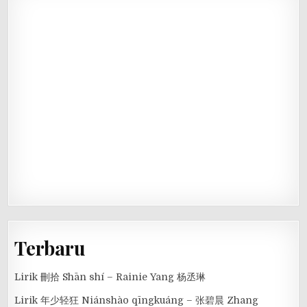
Terbaru
Lirik 刪拾 Shān shí – Rainie Yang 杨丞琳
Lirik 年少轻狂 Niánshào qīngkuáng – 张碧晨 Zhang