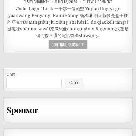
SITI CHOIRIYAH
MEI 12, 2026
LEAVE A COMMENT
Judul Lagu / Lirik 一千零一個願望 Yīqiān líng yī gè
yuànwàng Penyanyi Rainie Yang 杨丞琳 明天就像是盒子裡
的巧克力糖Míngtiān jiù xiàng shì hézi lǐ de qiǎokèlì táng什
麼滋味shénme zīwèi充滿想像chōngmǎn xiǎngxiàng失望是
偶而撥不通的電話號碼shīwàng…
CONTINUE READING
Cari
Cari
Sponsor