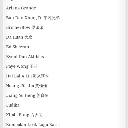
Ariana Grande
Ban Dun Xiong Di 半吨兄弟
BrotherBow 梁诚诚
Da Huan 大欢
Ed Sheeran
Event Dan Aktifitas
Faye Wong 王菲
Hai Lai A Mu 海来阿木
Huang Jia Jia 黄佳佳
Jiang Yu Heng 姜育恒
Judika
Khalil Fong 方大同
Kumpulan Lirik Lagu Barat