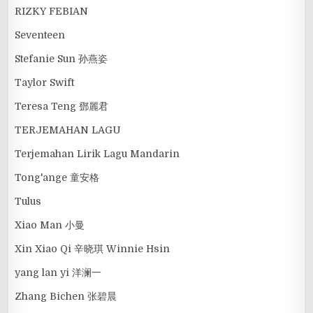
RIZKY FEBIAN
Seventeen
Stefanie Sun 孙燕姿
Taylor Swift
Teresa Teng 鄧麗君
TERJEMAHAN LAGU
Terjemahan Lirik Lagu Mandarin
Tong'ange 童安格
Tulus
Xiao Man 小曼
Xin Xiao Qi 辛晓琪 Winnie Hsin
yang lan yi 洋澜一
Zhang Bichen 张碧晨