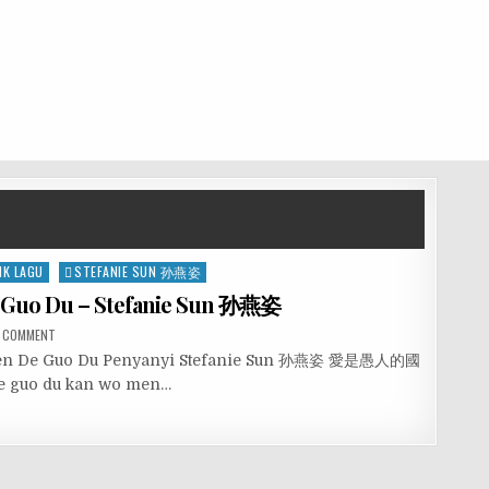
IK LAGU
STEFANIE SUN 孙燕姿
Guo Du – Stefanie Sun 孙燕姿
A COMMENT
Ren De Guo Du Penyanyi Stefanie Sun 孙燕姿 愛是愚人的國
guo du kan wo men…