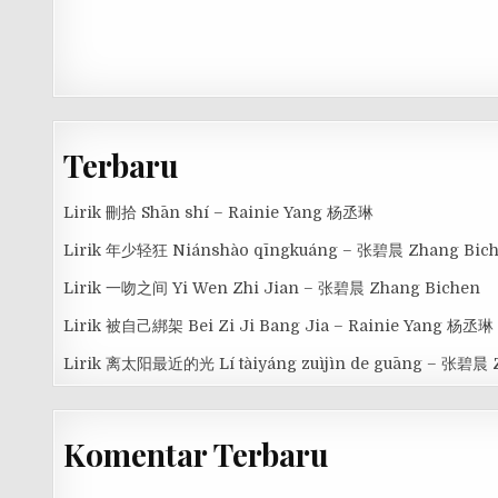
Terbaru
Lirik 刪拾 Shān shí – Rainie Yang 杨丞琳
Lirik 年少轻狂 Niánshào qīngkuáng – 张碧晨 Zhang Bic
Lirik 一吻之间 Yi Wen Zhi Jian – 张碧晨 Zhang Bichen
Lirik 被自己綁架 Bei Zi Ji Bang Jia – Rainie Yang 杨丞琳
Lirik 离太阳最近的光 Lí tàiyáng zuìjìn de guāng – 张碧晨 
Komentar Terbaru