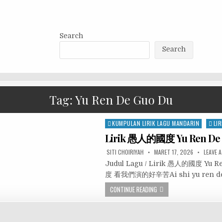
Search
Search
Tag:
Yu Ren De Guo Du
Posted
KUMPULAN LIRIK LAGU MANDARIN
LIR
in
Lirik 愚人的國度 Yu Ren De 
SITI CHOIRIYAH
MARET 17, 2026
LEAVE 
Judul Lagu / Lirik 愚人的國度 Yu 
度 看我們演的好辛苦Ai shi yu ren de 
CONTINUE READING