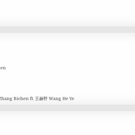
hen
Zhang Bichen ft. 王赫野 Wang He Ye