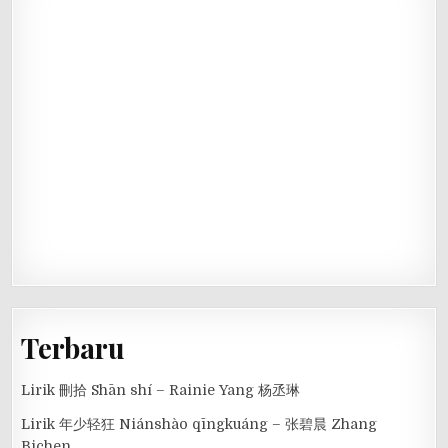
Terbaru
Lirik 刪拾 Shān shí – Rainie Yang 杨丞琳
Lirik 年少轻狂 Niánshào qīngkuáng – 张碧晨 Zhang
Bichen