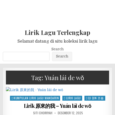
Lirik Lagu Terlengkap
Selamat datang di situ koleksi lirik lagu
Search
Search
Tag:
Yuán lái de wǒ
Posted
KUMPULAN LIRIK LAGU MANDARIN
LIRIK LAGU
QI QIN 齐秦
in
Lirik 原來的我 – Yuán lái de wǒ
SITI CHOIRIYAH
DESEMBER 12, 2025