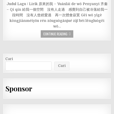
Judul Lagu / Lirik 原來的我 – Yuánlái de wǒ Penyanyi 齐秦
– Qí qín 給我一個空間 沒有人走過 感覺到自己被冷落給我一
段時間 沒有人曾經愛過 再一次體會寂寞 Gěi wǒ yīgè
kōngjiānméiyǒu rén zǒuguògǎnjué zìjǐ bèi lěngluògěi
wǒ…
CONTINUE READING
Cari
Cari
Sponsor