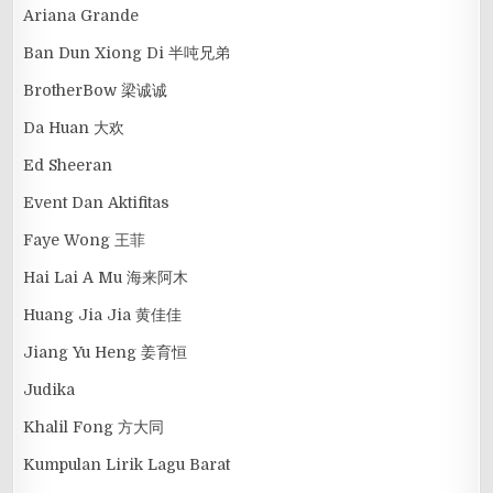
Ariana Grande
Ban Dun Xiong Di 半吨兄弟
BrotherBow 梁诚诚
Da Huan 大欢
Ed Sheeran
Event Dan Aktifitas
Faye Wong 王菲
Hai Lai A Mu 海来阿木
Huang Jia Jia 黄佳佳
Jiang Yu Heng 姜育恒
Judika
Khalil Fong 方大同
Kumpulan Lirik Lagu Barat