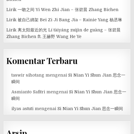
Lirik 一吻之间 Yi Wen Zhi Jian – 张碧晨 Zhang Bichen
Lirik 被自己綁架 Bei Zi Ji Bang Jia – Rainie Yang 杨丞琳
Lirik 离太阳最近的光 Lí tàiyáng zuìjìn de guāng – 张碧晨
Zhang Bichen ft. 王赫野 Wang He Ye
Komentar Terbaru
taswir sihotang
mengenai
Si Nian Yi Shun Jian 思念一
瞬间
Asmianto Safitri
mengenai
Si Nian Yi Shun Jian 思念一
瞬间
ilyas astuti
mengenai
Si Nian Yi Shun Jian 思念一瞬间
Arsip