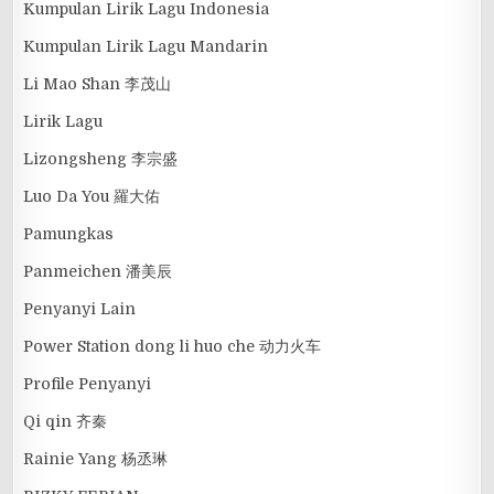
Kumpulan Lirik Lagu Indonesia
Kumpulan Lirik Lagu Mandarin
Li Mao Shan 李茂山
Lirik Lagu
Lizongsheng 李宗盛
Luo Da You 羅大佑
Pamungkas
Panmeichen 潘美辰
Penyanyi Lain
Power Station dong li huo che 动力火车
Profile Penyanyi
Qi qin 齐秦
Rainie Yang 杨丞琳