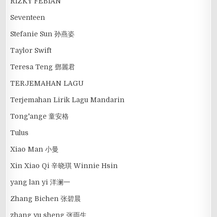
RIZKY FEBIAN
Seventeen
Stefanie Sun 孙燕姿
Taylor Swift
Teresa Teng 鄧麗君
TERJEMAHAN LAGU
Terjemahan Lirik Lagu Mandarin
Tong'ange 童安格
Tulus
Xiao Man 小曼
Xin Xiao Qi 辛晓琪 Winnie Hsin
yang lan yi 洋澜一
Zhang Bichen 张碧晨
zhang yu sheng 张雨生