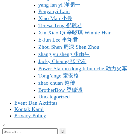
yang lan yi 洋澜一
Penyanyi Lain
Xiao Man 小曼
Teresa Teng 鄧麗君
Xin Xiao Qi 辛晓琪 Winnie Hsin
E-Jun Lee 李翊君
Zhou Shen 周深 Shen Zhou
zhang yu sheng 张雨生
Jacky Cheung 张学友
Power Station dong li huo che 动力火车
Tong’ange 童安格
zhao chuan 赵传
BrotherBow 梁诚诚
Uncategorized
Event Dan Aktifitas
Kontak Kami
Privacy Policy
×
Search