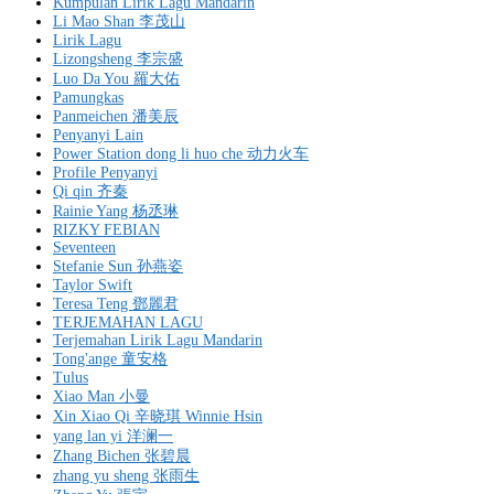
Kumpulan Lirik Lagu Mandarin
Li Mao Shan 李茂山
Lirik Lagu
Lizongsheng 李宗盛
Luo Da You 羅大佑
Pamungkas
Panmeichen 潘美辰
Penyanyi Lain
Power Station dong li huo che 动力火车
Profile Penyanyi
Qi qin 齐秦
Rainie Yang 杨丞琳
RIZKY FEBIAN
Seventeen
Stefanie Sun 孙燕姿
Taylor Swift
Teresa Teng 鄧麗君
TERJEMAHAN LAGU
Terjemahan Lirik Lagu Mandarin
Tong'ange 童安格
Tulus
Xiao Man 小曼
Xin Xiao Qi 辛晓琪 Winnie Hsin
yang lan yi 洋澜一
Zhang Bichen 张碧晨
zhang yu sheng 张雨生