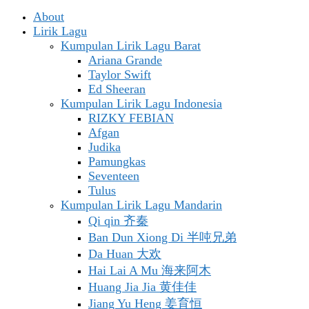
About
Lirik Lagu
Kumpulan Lirik Lagu Barat
Ariana Grande
Taylor Swift
Ed Sheeran
Kumpulan Lirik Lagu Indonesia
RIZKY FEBIAN
Afgan
Judika
Pamungkas
Seventeen
Tulus
Kumpulan Lirik Lagu Mandarin
Qi qin 齐秦
Ban Dun Xiong Di 半吨兄弟
Da Huan 大欢
Hai Lai A Mu 海来阿木
Huang Jia Jia 黄佳佳
Jiang Yu Heng 姜育恒