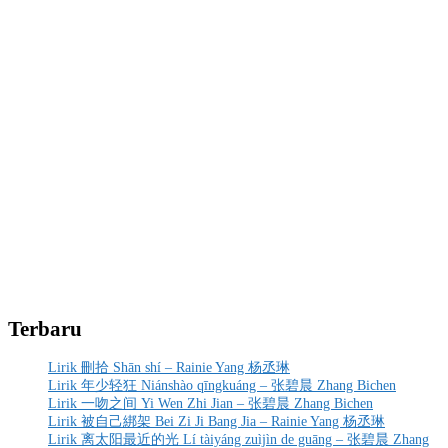
Terbaru
Lirik 刪拾 Shān shí – Rainie Yang 杨丞琳
Lirik 年少轻狂 Niánshào qīngkuáng – 张碧晨 Zhang Bichen
Lirik 一吻之间 Yi Wen Zhi Jian – 张碧晨 Zhang Bichen
Lirik 被自己綁架 Bei Zi Ji Bang Jia – Rainie Yang 杨丞琳
Lirik 离太阳最近的光 Lí tàiyáng zuìjìn de guāng – 张碧晨 Zhang