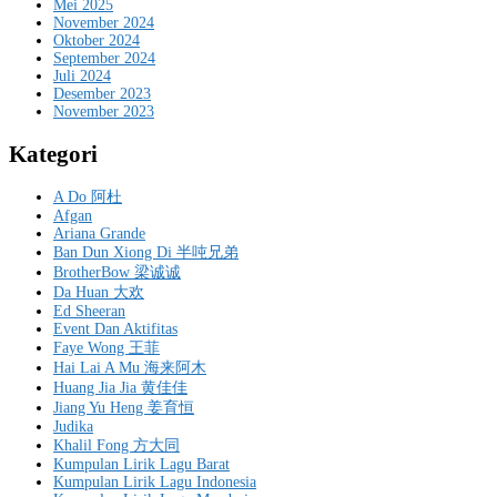
Mei 2025
November 2024
Oktober 2024
September 2024
Juli 2024
Desember 2023
November 2023
Kategori
A Do 阿杜
Afgan
Ariana Grande
Ban Dun Xiong Di 半吨兄弟
BrotherBow 梁诚诚
Da Huan 大欢
Ed Sheeran
Event Dan Aktifitas
Faye Wong 王菲
Hai Lai A Mu 海来阿木
Huang Jia Jia 黄佳佳
Jiang Yu Heng 姜育恒
Judika
Khalil Fong 方大同
Kumpulan Lirik Lagu Barat
Kumpulan Lirik Lagu Indonesia