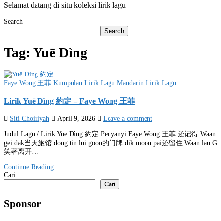
Selamat datang di situ koleksi lirik lagu
Search
Search
Tag:
Yuē Dìng
Posted
Faye Wong 王菲
Kumpulan Lirik Lagu Mandarin
Lirik Lagu
in
Lirik Yuē Dìng 約定 – Faye Wong 王菲
Siti Choiriyah
April 9, 2026
Leave a comment
Judul Lagu / Lirik Yuē Dìng 約定 Penyanyi Faye Wong 王菲 还记得 Waan
gei dak当天旅馆 dong tin lui goon的门牌 dik moon pai还留住 Waan lau G
笑著离开…
Continue Reading
Cari
Cari
Sponsor