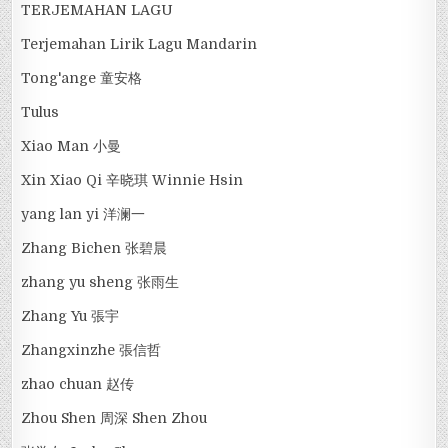
TERJEMAHAN LAGU
Terjemahan Lirik Lagu Mandarin
Tong'ange 童安格
Tulus
Xiao Man 小曼
Xin Xiao Qi 辛晓琪 Winnie Hsin
yang lan yi 洋澜一
Zhang Bichen 张碧晨
zhang yu sheng 张雨生
Zhang Yu 張宇
Zhangxinzhe 張信哲
zhao chuan 赵传
Zhou Shen 周深 Shen Zhou