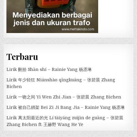
Terbaru
Lirik 刪拾 Shān shí – Rainie Yang 杨丞琳
Lirik 年少轻狂 Niánshào qīngkuáng – 张碧晨 Zhang
Bichen
Lirik 一吻之间 Yi Wen Zhi Jian – 张碧晨 Zhang Bichen
Lirik 被自己綁架 Bei Zi Ji Bang Jia – Rainie Yang 杨丞琳
Lirik 离太阳最近的光 Lí tàiyáng zuìjìn de guāng – 张碧晨
Zhang Bichen ft. 王赫野 Wang He Ye