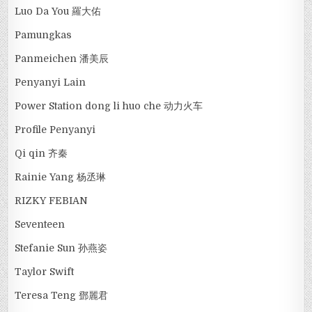
Luo Da You 羅大佑
Pamungkas
Panmeichen 潘美辰
Penyanyi Lain
Power Station dong li huo che 动力火车
Profile Penyanyi
Qi qin 齐秦
Rainie Yang 杨丞琳
RIZKY FEBIAN
Seventeen
Stefanie Sun 孙燕姿
Taylor Swift
Teresa Teng 鄧麗君