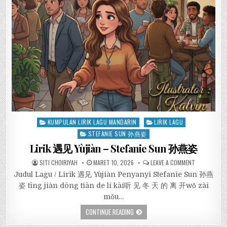
Posted
KUMPULAN LIRIK LAGU MANDARIN
LIRIK LAGU
in
STEFANIE SUN 孙燕姿
Lirik 遇见 Yùjiàn – Stefanie Sun 孙燕姿
SITI CHOIRIYAH
MARET 10, 2026
LEAVE A COMMENT
Judul Lagu / Lirik 遇见 Yùjiàn Penyanyi Stefanie Sun 孙燕
姿 tīng jiàn dōng tiān de lí kāi听 见 冬 天 的 离 开wǒ zài
mǒu…
CONTINUE READING