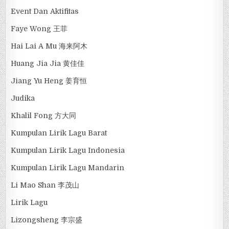
Event Dan Aktifitas
Faye Wong 王菲
Hai Lai A Mu 海来阿木
Huang Jia Jia 黄佳佳
Jiang Yu Heng 姜育恒
Judika
Khalil Fong 方大同
Kumpulan Lirik Lagu Barat
Kumpulan Lirik Lagu Indonesia
Kumpulan Lirik Lagu Mandarin
Li Mao Shan 李茂山
Lirik Lagu
Lizongsheng 李宗盛