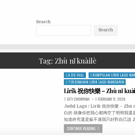
Search
Search
Tag:
Zhù nǐ kuàilè
Posted
A DO 阿杜
KUMPULAN LIRIK LAGU MA
in
TERJEMAHAN LIRIK LAGU MANDARIN
Lirik 祝你快樂 – Zhù nǐ kuà
SITI CHOIRIYAH
FEBRUARI 11, 2026
Judul Lagu / Lirik 祝你快樂 – Z
白的 就像你把我心都掏空了明明我還
知道終究還是躲不過我只好對自己說 Zhōngy
CONTINUE READING