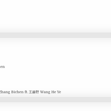
hen
Zhang Bichen ft. 王赫野 Wang He Ye