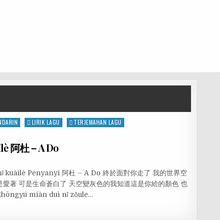
NDARIN
LIRIK LAGU
TERJEMAHAN LAGU
ilè 阿杜 – A Do
hù nǐ kuàilè Penyanyi 阿杜 – A Do 終於面對你走了 我的世界空
是愛著 可是生命蒼白了 天空變灰色的我知道這是你給的顏色 也
ú miàn duì nǐ zǒule…