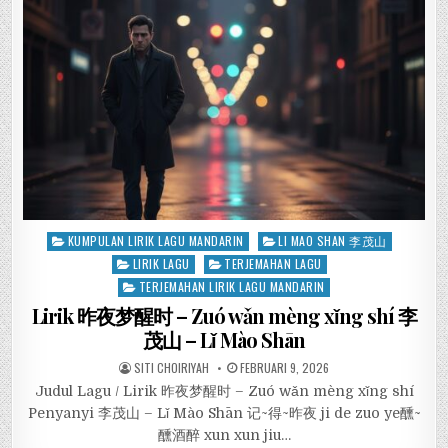
Posted
KUMPULAN LIRIK LAGU MANDARIN
LI MAO SHAN 李茂山
in
LIRIK LAGU
TERJEMAHAN LAGU
TERJEMAHAN LIRIK LAGU MANDARIN
Lirik 昨夜梦醒时 – Zuó wǎn mèng xǐng shí 李
茂山 – Lǐ Mào Shān
SITI CHOIRIYAH
FEBRUARI 9, 2026
Judul Lagu / Lirik 昨夜梦醒时 – Zuó wǎn mèng xǐng shí
Penyanyi 李茂山 – Lǐ Mào Shān 记~得~昨夜 ji de zuo ye醺~
醺酒醉 xun xun jiu…