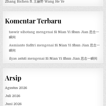
Zhang Bichen ft. 王赫野 Wang He Ye
Komentar Terbaru
taswir sihotang
mengenai
Si Nian Yi Shun Jian 思念一
瞬间
Asmianto Safitri
mengenai
Si Nian Yi Shun Jian 思念一
瞬间
ilyas astuti
mengenai
Si Nian Yi Shun Jian 思念一瞬间
Arsip
Agustus 2026
Juli 2026
Juni 2026