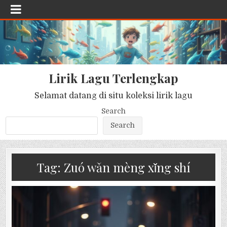
Lirik Lagu Terlengkap
Selamat datang di situ koleksi lirik lagu
Search
Search
Tag:
Zuó wǎn mèng xǐng shí