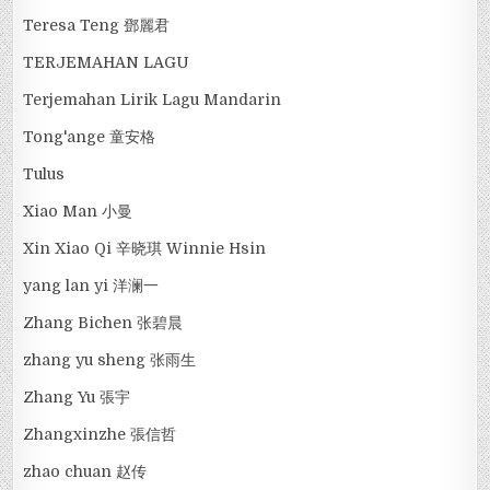
Teresa Teng 鄧麗君
TERJEMAHAN LAGU
Terjemahan Lirik Lagu Mandarin
Tong'ange 童安格
Tulus
Xiao Man 小曼
Xin Xiao Qi 辛晓琪 Winnie Hsin
yang lan yi 洋澜一
Zhang Bichen 张碧晨
zhang yu sheng 张雨生
Zhang Yu 張宇
Zhangxinzhe 張信哲
zhao chuan 赵传