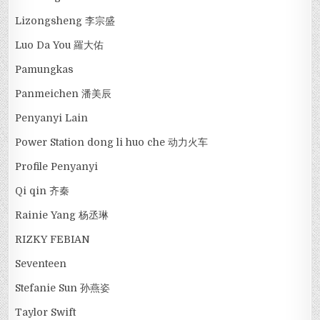
Lizongsheng 李宗盛
Luo Da You 羅大佑
Pamungkas
Panmeichen 潘美辰
Penyanyi Lain
Power Station dong li huo che 动力火车
Profile Penyanyi
Qi qin 齐秦
Rainie Yang 杨丞琳
RIZKY FEBIAN
Seventeen
Stefanie Sun 孙燕姿
Taylor Swift