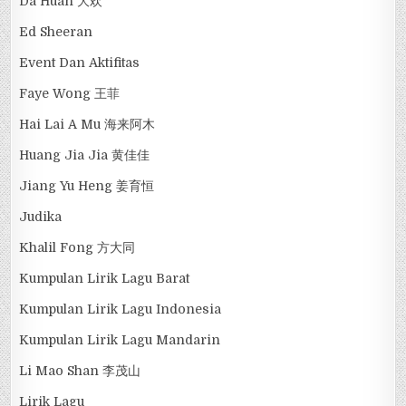
Da Huan 大欢
Ed Sheeran
Event Dan Aktifitas
Faye Wong 王菲
Hai Lai A Mu 海来阿木
Huang Jia Jia 黄佳佳
Jiang Yu Heng 姜育恒
Judika
Khalil Fong 方大同
Kumpulan Lirik Lagu Barat
Kumpulan Lirik Lagu Indonesia
Kumpulan Lirik Lagu Mandarin
Li Mao Shan 李茂山
Lirik Lagu