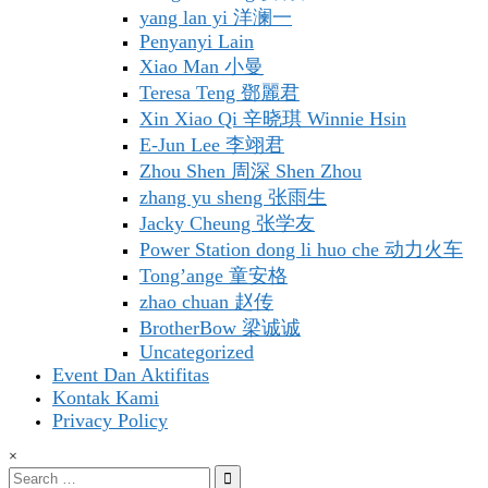
yang lan yi 洋澜一
Penyanyi Lain
Xiao Man 小曼
Teresa Teng 鄧麗君
Xin Xiao Qi 辛晓琪 Winnie Hsin
E-Jun Lee 李翊君
Zhou Shen 周深 Shen Zhou
zhang yu sheng 张雨生
Jacky Cheung 张学友
Power Station dong li huo che 动力火车
Tong’ange 童安格
zhao chuan 赵传
BrotherBow 梁诚诚
Uncategorized
Event Dan Aktifitas
Kontak Kami
Privacy Policy
×
Search