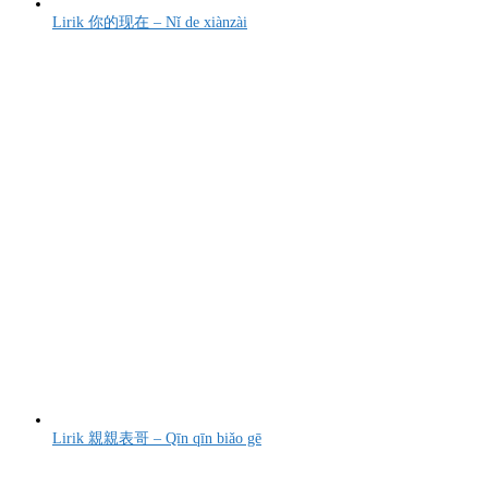
Lirik 你的现在 – Nǐ de xiànzài
Lirik 親親表哥 – Qīn qīn biǎo gē