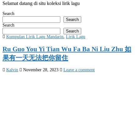
Selamat datang di situ koleksi lirik lagu
Search
Search
Search
Search
Posted
Kumpulan Lirik Lagu Mandarin
,
Lirik Lagu
in
Ru Guo You Yi Tian Wu Fa Ba Ni Liu Zhu 如
果有一天无法把你留住
Kalvin
November 28, 2023
Leave a comment