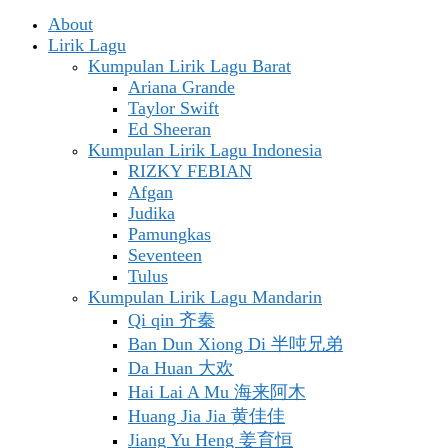
About
Lirik Lagu
Kumpulan Lirik Lagu Barat
Ariana Grande
Taylor Swift
Ed Sheeran
Kumpulan Lirik Lagu Indonesia
RIZKY FEBIAN
Afgan
Judika
Pamungkas
Seventeen
Tulus
Kumpulan Lirik Lagu Mandarin
Qi qin 齐秦
Ban Dun Xiong Di 半吨兄弟
Da Huan 大欢
Hai Lai A Mu 海来阿木
Huang Jia Jia 黄佳佳
Jiang Yu Heng 姜育恒