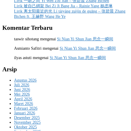
Lirik 一吻之间 Yi Wen Zhi Jian – 张碧晨 Zhang Bichen
Lirik 被自己綁架 Bei Zi Ji Bang Jia – Rainie Yang 杨丞琳
Lirik 离太阳最近的光 Lí tàiyáng zuìjìn de guāng – 张碧晨 Zhang
Bichen ft. 王赫野 Wang He Ye
Komentar Terbaru
taswir sihotang
mengenai
Si Nian Yi Shun Jian 思念一瞬间
Asmianto Safitri
mengenai
Si Nian Yi Shun Jian 思念一瞬间
ilyas astuti
mengenai
Si Nian Yi Shun Jian 思念一瞬间
Arsip
Agustus 2026
Juli 2026
Juni 2026
Mei 2026
April 2026
Maret 2026
Februari 2026
Januari 2026
Desember 2025
November 2025
Oktober 2025