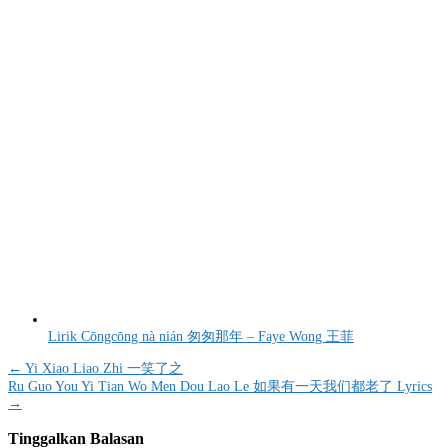
Lirik Cōngcōng nà nián 匆匆那年 – Faye Wong 王菲
Navigasi
← Yi Xiao Liao Zhi 一笑了之
Ru Guo You Yi Tian Wo Men Dou Lao Le 如果有一天我们都老了 Lyrics
pos
→
Tinggalkan Balasan