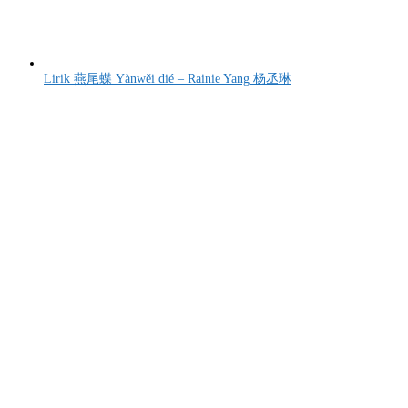
Lirik 燕尾蝶 Yànwěi dié – Rainie Yang 杨丞琳