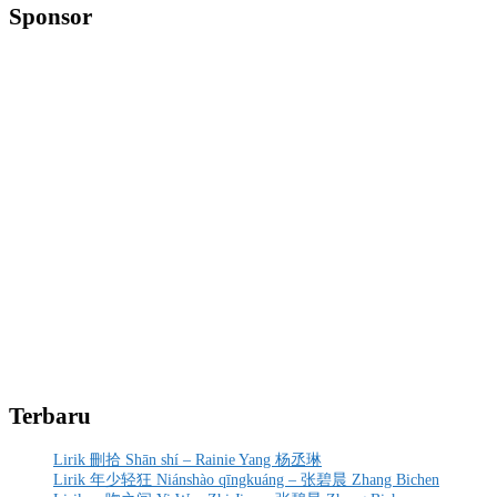
Sponsor
Terbaru
Lirik 刪拾 Shān shí – Rainie Yang 杨丞琳
Lirik 年少轻狂 Niánshào qīngkuáng – 张碧晨 Zhang Bichen