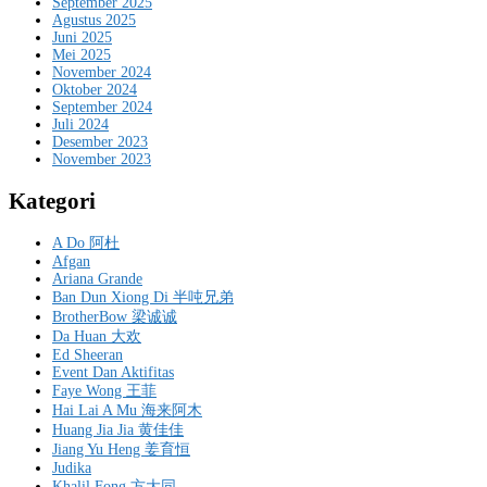
September 2025
Agustus 2025
Juni 2025
Mei 2025
November 2024
Oktober 2024
September 2024
Juli 2024
Desember 2023
November 2023
Kategori
A Do 阿杜
Afgan
Ariana Grande
Ban Dun Xiong Di 半吨兄弟
BrotherBow 梁诚诚
Da Huan 大欢
Ed Sheeran
Event Dan Aktifitas
Faye Wong 王菲
Hai Lai A Mu 海来阿木
Huang Jia Jia 黄佳佳
Jiang Yu Heng 姜育恒
Judika
Khalil Fong 方大同