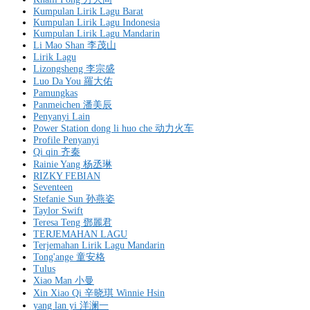
Kumpulan Lirik Lagu Barat
Kumpulan Lirik Lagu Indonesia
Kumpulan Lirik Lagu Mandarin
Li Mao Shan 李茂山
Lirik Lagu
Lizongsheng 李宗盛
Luo Da You 羅大佑
Pamungkas
Panmeichen 潘美辰
Penyanyi Lain
Power Station dong li huo che 动力火车
Profile Penyanyi
Qi qin 齐秦
Rainie Yang 杨丞琳
RIZKY FEBIAN
Seventeen
Stefanie Sun 孙燕姿
Taylor Swift
Teresa Teng 鄧麗君
TERJEMAHAN LAGU
Terjemahan Lirik Lagu Mandarin
Tong'ange 童安格
Tulus
Xiao Man 小曼
Xin Xiao Qi 辛晓琪 Winnie Hsin
yang lan yi 洋澜一