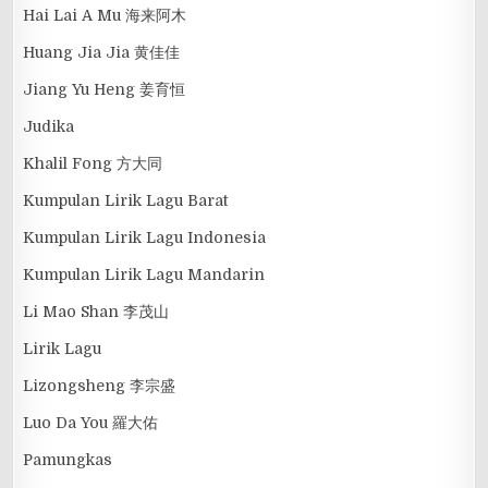
Hai Lai A Mu 海来阿木
Huang Jia Jia 黄佳佳
Jiang Yu Heng 姜育恒
Judika
Khalil Fong 方大同
Kumpulan Lirik Lagu Barat
Kumpulan Lirik Lagu Indonesia
Kumpulan Lirik Lagu Mandarin
Li Mao Shan 李茂山
Lirik Lagu
Lizongsheng 李宗盛
Luo Da You 羅大佑
Pamungkas