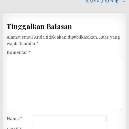
pos
龙 (Dragon) Naga →
Tinggalkan Balasan
Alamat email Anda tidak akan dipublikasikan.
Ruas yang
wajib ditandai
*
Komentar
*
Nama
*