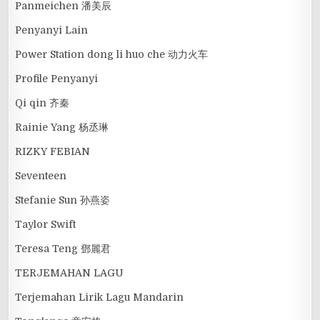
Panmeichen 潘美辰
Penyanyi Lain
Power Station dong li huo che 动力火车
Profile Penyanyi
Qi qin 齐秦
Rainie Yang 杨丞琳
RIZKY FEBIAN
Seventeen
Stefanie Sun 孙燕姿
Taylor Swift
Teresa Teng 鄧麗君
TERJEMAHAN LAGU
Terjemahan Lirik Lagu Mandarin