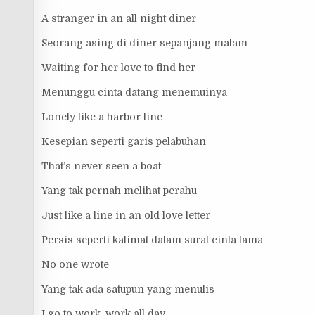
A stranger in an all night diner
Seorang asing di diner sepanjang malam
Waiting for her love to find her
Menunggu cinta datang menemuinya
Lonely like a harbor line
Kesepian seperti garis pelabuhan
That’s never seen a boat
Yang tak pernah melihat perahu
Just like a line in an old love letter
Persis seperti kalimat dalam surat cinta lama
No one wrote
Yang tak ada satupun yang menulis
I go to work, work all day