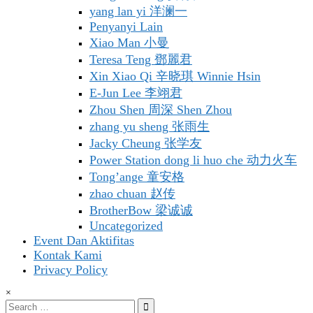
yang lan yi 洋澜一
Penyanyi Lain
Xiao Man 小曼
Teresa Teng 鄧麗君
Xin Xiao Qi 辛晓琪 Winnie Hsin
E-Jun Lee 李翊君
Zhou Shen 周深 Shen Zhou
zhang yu sheng 张雨生
Jacky Cheung 张学友
Power Station dong li huo che 动力火车
Tong’ange 童安格
zhao chuan 赵传
BrotherBow 梁诚诚
Uncategorized
Event Dan Aktifitas
Kontak Kami
Privacy Policy
×
Search