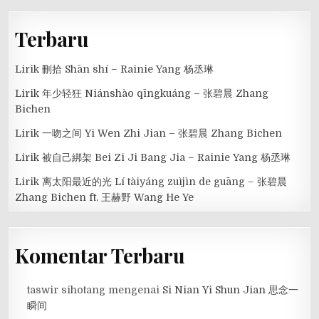
Terbaru
Lirik 刪拾 Shān shí – Rainie Yang 杨丞琳
Lirik 年少轻狂 Niánshào qīngkuáng – 张碧晨 Zhang
Bichen
Lirik 一吻之间 Yi Wen Zhi Jian – 张碧晨 Zhang Bichen
Lirik 被自己綁架 Bei Zi Ji Bang Jia – Rainie Yang 杨丞琳
Lirik 离太阳最近的光 Lí tàiyáng zuìjìn de guāng – 张碧晨
Zhang Bichen ft. 王赫野 Wang He Ye
Komentar Terbaru
taswir sihotang
mengenai
Si Nian Yi Shun Jian 思念一
瞬间