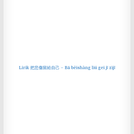
Lirik 把悲傷留給自己 – Bǎ bēishāng liú gei jǐ zìjǐ