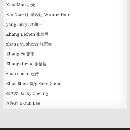
Xiao Man 小曼
Xin Xiao Qi 辛晓琪 Winnie Hsin
yang lan yi 洋澜一
Zhang Bichen 张碧晨
zhang yu sheng 张雨生
Zhang Yu 張宇
Zhangxinzhe 張信哲
zhao chuan 赵传
Zhou Shen 周深 Shen Zhou
张学友 Jacky Cheung
李翊君 E-Jun Lee