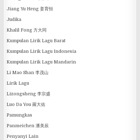
Jiang Yu Heng 姜育恒
Judika
Khalil Fong 方大同
Kumpulan Lirik Lagu Barat
Kumpulan Lirik Lagu Indonesia
Kumpulan Lirik Lagu Mandarin
Li Mao Shan 李茂山
Lirik Lagu
Lizongsheng 李宗盛
Luo Da You 羅大佑
Pamungkas
Panmeichen 潘美辰
Penyanyi Lain