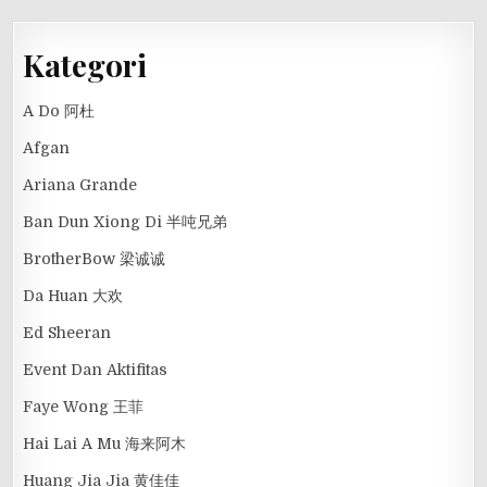
Kategori
A Do 阿杜
Afgan
Ariana Grande
Ban Dun Xiong Di 半吨兄弟
BrotherBow 梁诚诚
Da Huan 大欢
Ed Sheeran
Event Dan Aktifitas
Faye Wong 王菲
Hai Lai A Mu 海来阿木
Huang Jia Jia 黄佳佳