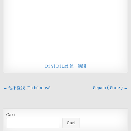
Di Yi Di Lei 第一滴泪
Navigasi
← 他不愛我 -Tā bù ài wǒ
Sepatu ( Shoe ) →
pos
Cari
Cari