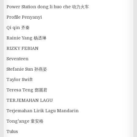
Power Station dong li huo che 动力火车
Profile Penyanyi
Qi qin 齐秦
Rainie Yang 杨丞琳
RIZKY FEBIAN
Seventeen
Stefanie Sun 孙燕姿
Taylor Swift
Teresa Teng 鄧麗君
TERJEMAHAN LAGU
Terjemahan Lirik Lagu Mandarin
Tong'ange 童安格
Tulus