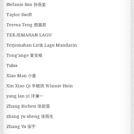
Stefanie Sun 孙燕姿
Taylor Swift
Teresa Teng 鄧麗君
TERJEMAHAN LAGU
Terjemahan Lirik Lagu Mandarin
Tong'ange 童安格
Tulus
Xiao Man 小曼
Xin Xiao Qi 辛晓琪 Winnie Hsin
yang lan yi 洋澜一
Zhang Bichen 张碧晨
zhang yu sheng 张雨生
Zhang Yu 張宇