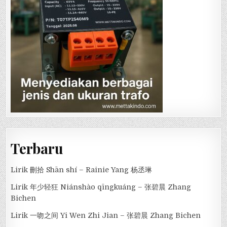
Terbaru
Lirik 刪拾 Shān shí – Rainie Yang 杨丞琳
Lirik 年少轻狂 Niánshào qīngkuáng – 张碧晨 Zhang
Bichen
Lirik 一吻之间 Yi Wen Zhi Jian – 张碧晨 Zhang Bichen