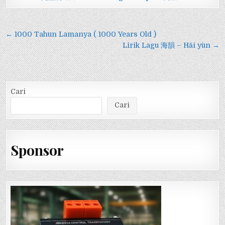
Navigasi
← 1000 Tahun Lamanya ( 1000 Years Old )
pos
Lirik Lagu 海韻 – Hǎi yùn →
Cari
Cari
Sponsor