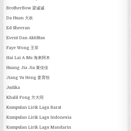
BrotherBow 梁诚诚
Da Huan 大欢
Ed Sheeran
Event Dan Aktifitas
Faye Wong 王菲
Hai Lai A Mu 海来阿木
Huang Jia Jia 黄佳佳
Jiang Yu Heng 姜育恒
Judika
Khalil Fong 方大同
Kumpulan Lirik Lagu Barat
Kumpulan Lirik Lagu Indonesia
Kumpulan Lirik Lagu Mandarin