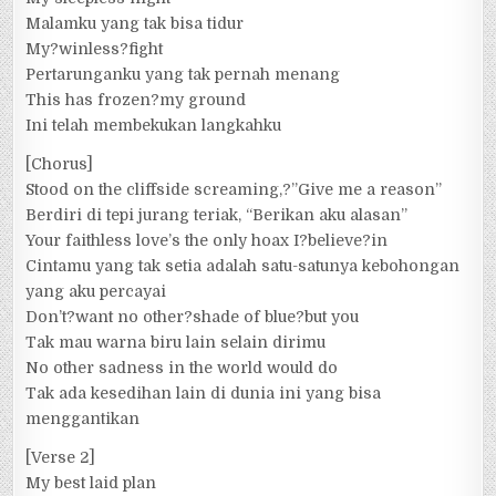
Malamku yang tak bisa tidur
My?winless?fight
Pertarunganku yang tak pernah menang
This has frozen?my ground
Ini telah membekukan langkahku
[Chorus]
Stood on the cliffside screaming,?”Give me a reason”
Berdiri di tepi jurang teriak, “Berikan aku alasan”
Your faithless love’s the only hoax I?believe?in
Cintamu yang tak setia adalah satu-satunya kebohongan
yang aku percayai
Don’t?want no other?shade of blue?but you
Tak mau warna biru lain selain dirimu
No other sadness in the world would do
Tak ada kesedihan lain di dunia ini yang bisa
menggantikan
[Verse 2]
My best laid plan