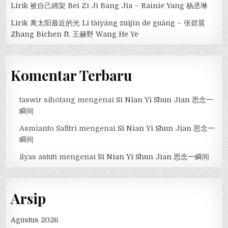
Lirik 被自己綁架 Bei Zi Ji Bang Jia – Rainie Yang 杨丞琳
Lirik 离太阳最近的光 Lí tàiyáng zuìjìn de guāng – 张碧晨
Zhang Bichen ft. 王赫野 Wang He Ye
Komentar Terbaru
taswir sihotang
mengenai
Si Nian Yi Shun Jian 思念一
瞬间
Asmianto Safitri
mengenai
Si Nian Yi Shun Jian 思念一
瞬间
ilyas astuti
mengenai
Si Nian Yi Shun Jian 思念一瞬间
Arsip
Agustus 2026