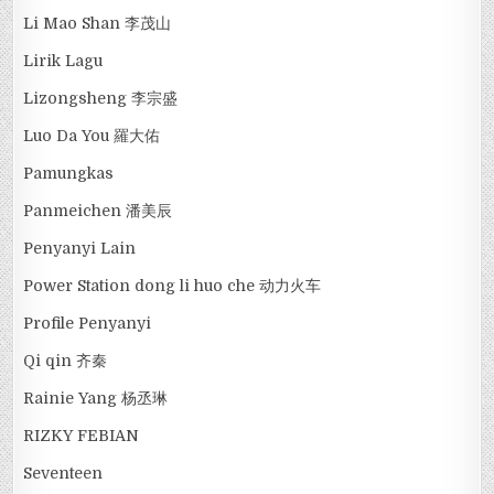
Li Mao Shan 李茂山
Lirik Lagu
Lizongsheng 李宗盛
Luo Da You 羅大佑
Pamungkas
Panmeichen 潘美辰
Penyanyi Lain
Power Station dong li huo che 动力火车
Profile Penyanyi
Qi qin 齐秦
Rainie Yang 杨丞琳
RIZKY FEBIAN
Seventeen