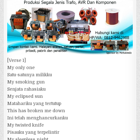
[Verse 1]
My only one
Satu-satunya milikku
My smoking gun
Senjata rahasiaku
My eclipsed sun
Matahariku yang tertutup
This has broken me down
Ini telah menghancurkanku
My twisted knife
Pisauku yang terpelintir
My sleepless night