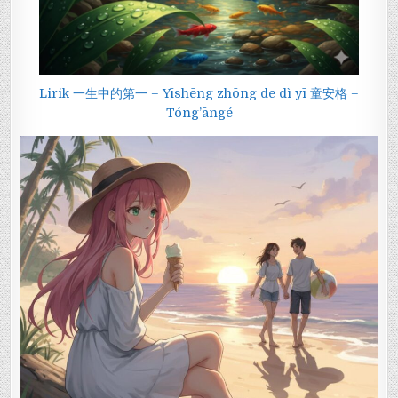
Lirik 一生中的第一 – Yīshēng zhōng de dì yī 童安格 –
Tóng’āngé