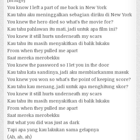
[Bridge]
You know I left a part of me back in New York
Kau tahu aku meninggalkan sebagian diriku di New York
You knew the hero died so what’s the movie for?
Kau tahu pahlawan itu mati, jadi untuk apa film ini?
You knew it still hurts underneath my scars
Kau tahu itu masih menyakitkan di balik lukaku
From when they pulled me apart
Saat mereka merobekku
You knew the password so I let you in the door
Kau tahu kata sandinya, jadi aku membiarkanmu masuk
You knew you won so what’s the point of keeping score?
Kau tahu kau menang, jadi untuk apa menghitung skor?
You knew it still hurts underneath my scars
Kau tahu itu masih menyakitkan di balik lukaku
From when they pulled me apart
Saat mereka merobekku
But what you did was just as dark
Tapi apa yang kau lakukan sama gelapnya
(Ah, ah, ah)