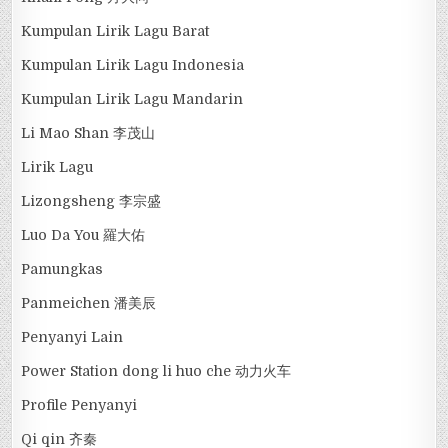
Kumpulan Lirik Lagu Barat
Kumpulan Lirik Lagu Indonesia
Kumpulan Lirik Lagu Mandarin
Li Mao Shan 李茂山
Lirik Lagu
Lizongsheng 李宗盛
Luo Da You 羅大佑
Pamungkas
Panmeichen 潘美辰
Penyanyi Lain
Power Station dong li huo che 动力火车
Profile Penyanyi
Qi qin 齐秦