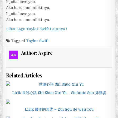
I gotta have you,
Aku harus memilikinya,
I gotta have you.
Aku harus memilikinya.
Lihat Lagu Taylor Swift Lainnya !
Tagged
Taylor Swift
Author:
Aspire
Related Articles
Lirik 世說心語 Shi Shuo Xin Yu – Stefanie Sun 孙燕姿
Lirik 最後的溫柔 – Zuì hòu de wēn róu