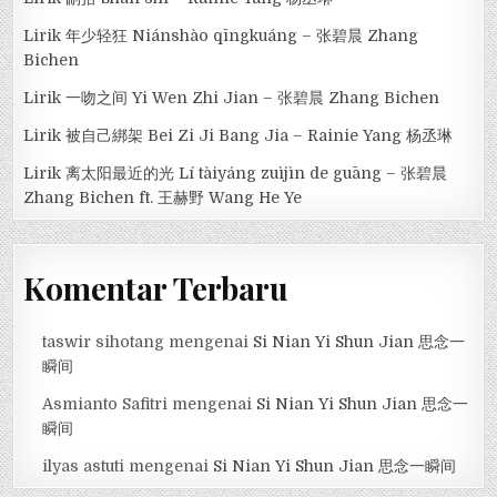
Lirik 年少轻狂 Niánshào qīngkuáng – 张碧晨 Zhang
Bichen
Lirik 一吻之间 Yi Wen Zhi Jian – 张碧晨 Zhang Bichen
Lirik 被自己綁架 Bei Zi Ji Bang Jia – Rainie Yang 杨丞琳
Lirik 离太阳最近的光 Lí tàiyáng zuìjìn de guāng – 张碧晨
Zhang Bichen ft. 王赫野 Wang He Ye
Komentar Terbaru
taswir sihotang
mengenai
Si Nian Yi Shun Jian 思念一
瞬间
Asmianto Safitri
mengenai
Si Nian Yi Shun Jian 思念一
瞬间
ilyas astuti
mengenai
Si Nian Yi Shun Jian 思念一瞬间