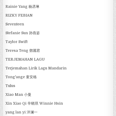
Rainie Yang 杨丞琳
RIZKY FEBIAN
Seventeen
Stefanie Sun 孙燕姿
Taylor Swift
Teresa Teng 鄧麗君
TERJEMAHAN LAGU
Terjemahan Lirik Lagu Mandarin
Tong'ange 童安格
Tulus
Xiao Man 小曼
Xin Xiao Qi 辛晓琪 Winnie Hsin
yang lan yi 洋澜一