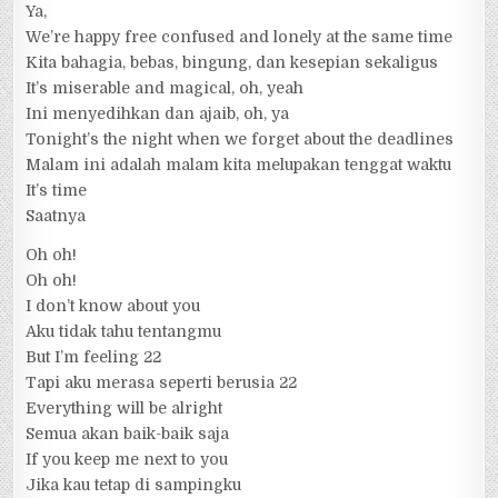
Ya,
We’re happy free confused and lonely at the same time
Kita bahagia, bebas, bingung, dan kesepian sekaligus
It’s miserable and magical, oh, yeah
Ini menyedihkan dan ajaib, oh, ya
Tonight’s the night when we forget about the deadlines
Malam ini adalah malam kita melupakan tenggat waktu
It’s time
Saatnya
Oh oh!
Oh oh!
I don’t know about you
Aku tidak tahu tentangmu
But I’m feeling 22
Tapi aku merasa seperti berusia 22
Everything will be alright
Semua akan baik-baik saja
If you keep me next to you
Jika kau tetap di sampingku