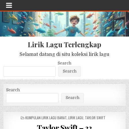
Lirik Lagu Terlengkap
Selamat datang di situ koleksi lirik lagu
Search
Search
Search
Search
POSTED
KUMPULAN LIRIK LAGU BARAT
,
LIRIK LAGU
,
TAYLOR SWIFT
IN
Taylor Swift – 22