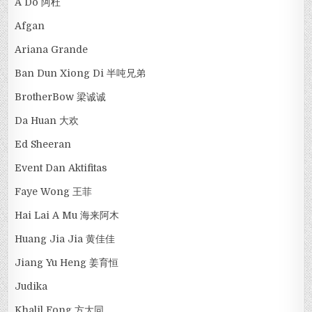
A Do 阿杜
Afgan
Ariana Grande
Ban Dun Xiong Di 半吨兄弟
BrotherBow 梁诚诚
Da Huan 大欢
Ed Sheeran
Event Dan Aktifitas
Faye Wong 王菲
Hai Lai A Mu 海来阿木
Huang Jia Jia 黄佳佳
Jiang Yu Heng 姜育恒
Judika
Khalil Fong 方大同