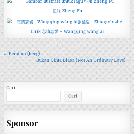
征服 Zheng Fu
Lirik 忘情忘愛 – Wàngqíng wàng ài
Navigasi
← Pendam (keep)
pos
Bukan Cinta Biasa (Not An Ordinary Love) →
Cari
Cari
Sponsor