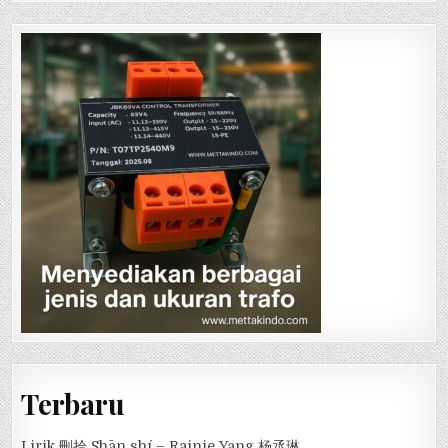
Terbaru
Lirik 刪拾 Shān shí – Rainie Yang 杨丞琳