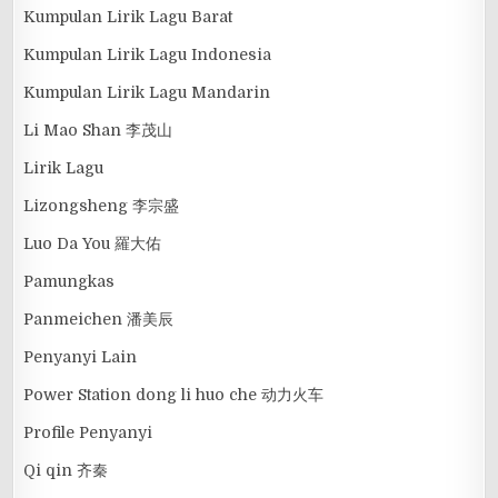
Kumpulan Lirik Lagu Barat
Kumpulan Lirik Lagu Indonesia
Kumpulan Lirik Lagu Mandarin
Li Mao Shan 李茂山
Lirik Lagu
Lizongsheng 李宗盛
Luo Da You 羅大佑
Pamungkas
Panmeichen 潘美辰
Penyanyi Lain
Power Station dong li huo che 动力火车
Profile Penyanyi
Qi qin 齐秦