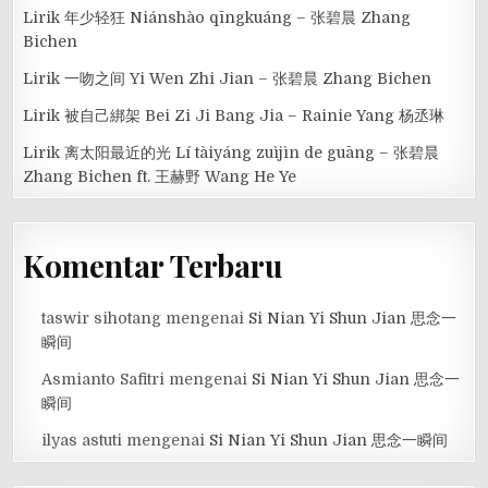
Lirik 年少轻狂 Niánshào qīngkuáng – 张碧晨 Zhang
Bichen
Lirik 一吻之间 Yi Wen Zhi Jian – 张碧晨 Zhang Bichen
Lirik 被自己綁架 Bei Zi Ji Bang Jia – Rainie Yang 杨丞琳
Lirik 离太阳最近的光 Lí tàiyáng zuìjìn de guāng – 张碧晨
Zhang Bichen ft. 王赫野 Wang He Ye
Komentar Terbaru
taswir sihotang
mengenai
Si Nian Yi Shun Jian 思念一
瞬间
Asmianto Safitri
mengenai
Si Nian Yi Shun Jian 思念一
瞬间
ilyas astuti
mengenai
Si Nian Yi Shun Jian 思念一瞬间