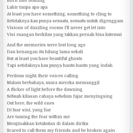
Born into nothing
Lahir tanpa apa-apa
At least you have something, something to cling to
Setidaknya kau punya sesuatu, sesuatu untuk digenggam
Visions of dazzling rooms I’ll never get let into
Visi ruangan berkilau yang takkan pernah bisa kutemui
And the memories were lost long ago
Dan kenangan itu hilang lama sekali
But at least you have beautiful ghosts
Tapi setidaknya kau punya hantu-hantu yang indah
Perilous night, their voices calling
Malam berbahaya, suara mereka memanggil
A flicker of light before the dawning
Sebuah kilasan cahaya sebelum fajar menyingsing
Out here, the wild ones
Di luar sini, yang liar
Are taming the fear within me
Menjinakkan ketakutan di dalam diriku
Scared to call them my friends and be broken again