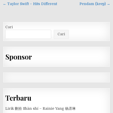
Navigasi
← Taylor Swift – Hits Different
Pendam (keep) →
pos
Cari
Cari
Sponsor
Terbaru
Lirik 刪拾 Shān shí – Rainie Yang 杨丞琳