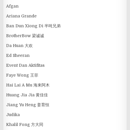
Afgan
Ariana Grande
Ban Dun Xiong Di 半吨兄弟
BrotherBow 梁诚诚
Da Huan 大欢
Ed Sheeran
Event Dan Aktifitas
Faye Wong 王菲
Hai Lai A Mu 海来阿木
Huang Jia Jia 黄佳佳
Jiang Yu Heng 姜育恒
Judika
Khalil Fong 方大同