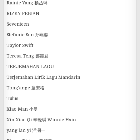
Rainie Yang 杨丞琳
RIZKY FEBIAN
Seventeen
Stefanie Sun 孙燕姿
Taylor Swift
Teresa Teng 鄧麗君
TERJEMAHAN LAGU
Terjemahan Lirik Lagu Mandarin
Tong'ange 童安格
Tulus
Xiao Man 小曼
Xin Xiao Qi 辛晓琪 Winnie Hsin
yang lan yi 洋澜一