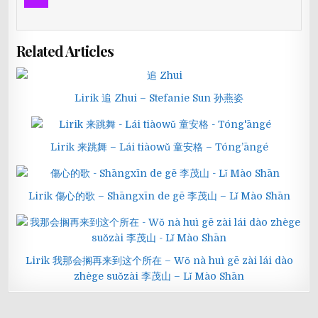
Related Articles
Lirik 追 Zhui – Stefanie Sun 孙燕姿
Lirik 来跳舞 – Lái tiàowǔ 童安格 – Tóng’āngé
Lirik 傷心的歌 – Shāngxīn de gē 李茂山 – Lǐ Mào Shān
Lirik 我那会搁再来到这个所在 – Wǒ nà huì gē zài lái dào
zhège suǒzài 李茂山 – Lǐ Mào Shān