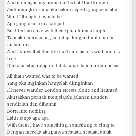
And so maybe my home isn’t what I had known
Jadi mungkin rumahku bukan seperti yang aku tahu
What I thought it would be
Apa yang aku kira akan jadi
But I feel so alive with these phantoms of night
Tapi aku merasa begitu hidup dengan hantu-hantu
malam ini
And I know that this life isn’t safe but it’s wild and it’s
free
Dan aku tahu hidup ini tidak aman tapi liar dan bebas
All that I wanted was to be wanted
Yang aku inginkan hanyalah diinginkan
I’ll never wander London streets alone and haunted
Aku takkan pernah menjelajahi jalanan London
sendirian dan dihantui
Born into nothing
Lahir tanpa apa-apa
With them I have something, something to cling to
Dengan mereka aku punya sesuatu, sesuatu untuk