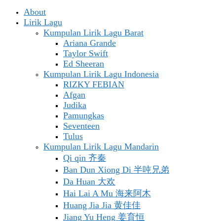
About
Lirik Lagu
Kumpulan Lirik Lagu Barat
Ariana Grande
Taylor Swift
Ed Sheeran
Kumpulan Lirik Lagu Indonesia
RIZKY FEBIAN
Afgan
Judika
Pamungkas
Seventeen
Tulus
Kumpulan Lirik Lagu Mandarin
Qi qin 齐秦
Ban Dun Xiong Di 半吨兄弟
Da Huan 大欢
Hai Lai A Mu 海来阿木
Huang Jia Jia 黄佳佳
Jiang Yu Heng 姜育恒