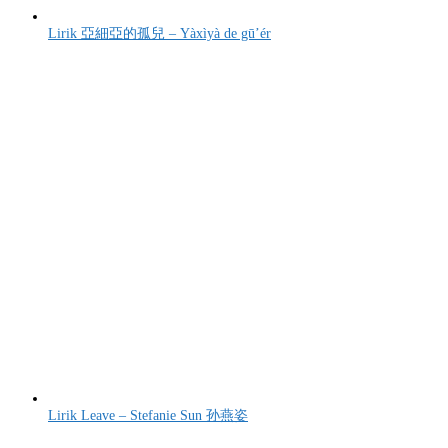
Lirik 亞細亞的孤兒 – Yàxìyà de gū’ér
Lirik Leave – Stefanie Sun 孙燕姿