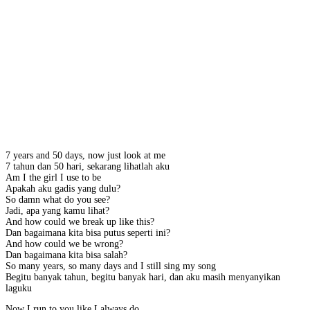
7 years and 50 days, now just look at me
7 tahun dan 50 hari, sekarang lihatlah aku
Am I the girl I use to be
Apakah aku gadis yang dulu?
So damn what do you see?
Jadi, apa yang kamu lihat?
And how could we break up like this?
Dan bagaimana kita bisa putus seperti ini?
And how could we be wrong?
Dan bagaimana kita bisa salah?
So many years, so many days and I still sing my song
Begitu banyak tahun, begitu banyak hari, dan aku masih menyanyikan
laguku
Now I run to you like I always do