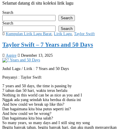
Selamat datang di situ koleksi lirik lagu
Search
Search
Search
Search
Posted
Kumpulan Lirik Lagu Barat
,
Lirik Lagu
,
Taylor Swift
in
Taylor Swift – 7 Years and 50 Days
Aspire
Desember 13, 2025
Judul Lagu / Lirik : 7 Years and 50 Days
Penyanyi : Taylor Swift
7 years and 50 days, the time is passing by
7 tahun dan 50 hari, waktu terus berlalu
Nothing in this world can be as nice as you and I
Nggak ada yang seindah kita berdua di dunia ini
And how could we break up like this?
Dan bagaimana kita bisa putus seperti ini?
And how could we be wrong?
Dan bagaimana kita bisa salah?
So many years, so many days and I still sing my song
Begitu banyak tahun, begitu banyak hari, dan aku masih menyanyikan