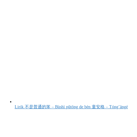
Lirik 不是普通的笨 – Bùshì pǔtōng de bèn 童安格 – Tóng’āngé