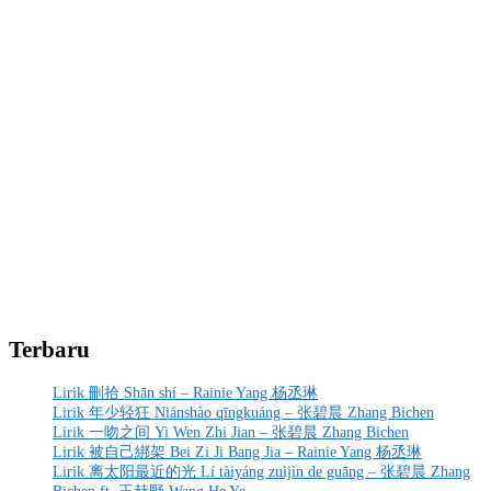
Terbaru
Lirik 刪拾 Shān shí – Rainie Yang 杨丞琳
Lirik 年少轻狂 Niánshào qīngkuáng – 张碧晨 Zhang Bichen
Lirik 一吻之间 Yi Wen Zhi Jian – 张碧晨 Zhang Bichen
Lirik 被自己綁架 Bei Zi Ji Bang Jia – Rainie Yang 杨丞琳
Lirik 离太阳最近的光 Lí tàiyáng zuìjìn de guāng – 张碧晨 Zhang