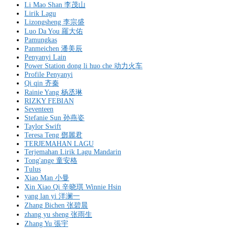
Li Mao Shan 李茂山
Lirik Lagu
Lizongsheng 李宗盛
Luo Da You 羅大佑
Pamungkas
Panmeichen 潘美辰
Penyanyi Lain
Power Station dong li huo che 动力火车
Profile Penyanyi
Qi qin 齐秦
Rainie Yang 杨丞琳
RIZKY FEBIAN
Seventeen
Stefanie Sun 孙燕姿
Taylor Swift
Teresa Teng 鄧麗君
TERJEMAHAN LAGU
Terjemahan Lirik Lagu Mandarin
Tong'ange 童安格
Tulus
Xiao Man 小曼
Xin Xiao Qi 辛晓琪 Winnie Hsin
yang lan yi 洋澜一
Zhang Bichen 张碧晨
zhang yu sheng 张雨生
Zhang Yu 張宇