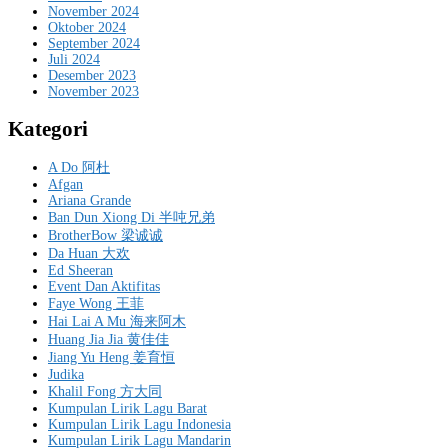
November 2024
Oktober 2024
September 2024
Juli 2024
Desember 2023
November 2023
Kategori
A Do 阿杜
Afgan
Ariana Grande
Ban Dun Xiong Di 半吨兄弟
BrotherBow 梁诚诚
Da Huan 大欢
Ed Sheeran
Event Dan Aktifitas
Faye Wong 王菲
Hai Lai A Mu 海来阿木
Huang Jia Jia 黄佳佳
Jiang Yu Heng 姜育恒
Judika
Khalil Fong 方大同
Kumpulan Lirik Lagu Barat
Kumpulan Lirik Lagu Indonesia
Kumpulan Lirik Lagu Mandarin