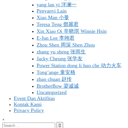
yang lan yi 洋澜一
Penyanyi Lain
Xiao Man 小曼
Teresa Teng 鄧麗君
Xin Xiao Qi 辛晓琪 Winnie Hsin
E-Jun Lee 李翊君
Zhou Shen 周深 Shen Zhou
zhang yu sheng 张雨生
Jacky Cheung 张学友
Power Station dong li huo che 动力火车
Tong’ange 童安格
zhao chuan 赵传
BrotherBow 梁诚诚
Uncategorized
Event Dan Aktifitas
Kontak Kami
Privacy Policy
×
Search