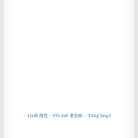
Lirik 飛雪 – Fēi xuě 童安格 – Tóng’āngé