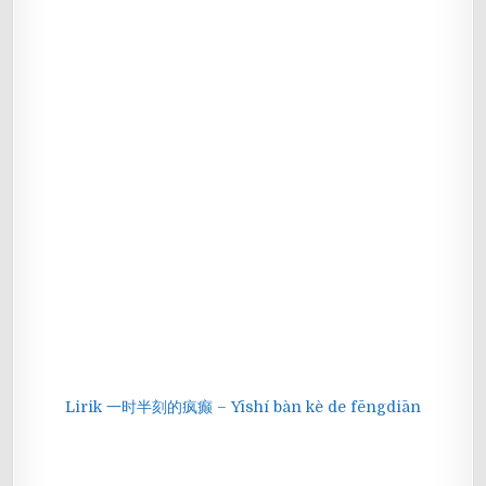
Lirik 一时半刻的疯癫 – Yīshí bàn kè de fēngdiān