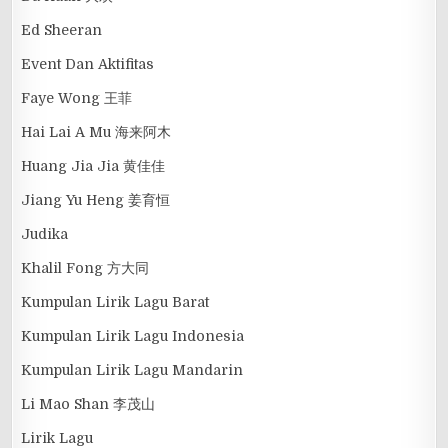
Ed Sheeran
Event Dan Aktifitas
Faye Wong 王菲
Hai Lai A Mu 海来阿木
Huang Jia Jia 黄佳佳
Jiang Yu Heng 姜育恒
Judika
Khalil Fong 方大同
Kumpulan Lirik Lagu Barat
Kumpulan Lirik Lagu Indonesia
Kumpulan Lirik Lagu Mandarin
Li Mao Shan 李茂山
Lirik Lagu