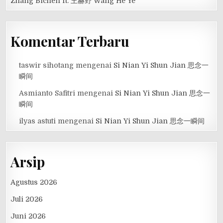
Zhang Bichen ft. 王赫野 Wang He Ye
Komentar Terbaru
taswir sihotang
mengenai
Si Nian Yi Shun Jian 思念一
瞬间
Asmianto Safitri
mengenai
Si Nian Yi Shun Jian 思念一
瞬间
ilyas astuti
mengenai
Si Nian Yi Shun Jian 思念一瞬间
Arsip
Agustus 2026
Juli 2026
Juni 2026