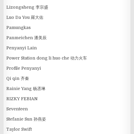
Lizongsheng 李宗盛
Luo Da You 羅大佑
Pamungkas
Panmeichen 潘美辰
Penyanyi Lain
Power Station dong li huo che 动力火车
Profile Penyanyi
Qi qin 齐秦
Rainie Yang 杨丞琳
RIZKY FEBIAN
Seventeen
Stefanie Sun 孙燕姿
Taylor Swift