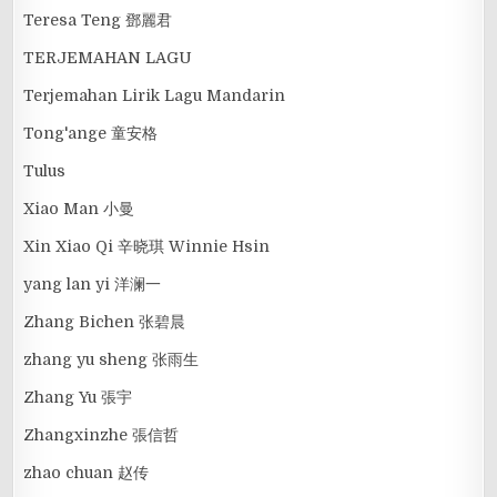
Teresa Teng 鄧麗君
TERJEMAHAN LAGU
Terjemahan Lirik Lagu Mandarin
Tong'ange 童安格
Tulus
Xiao Man 小曼
Xin Xiao Qi 辛晓琪 Winnie Hsin
yang lan yi 洋澜一
Zhang Bichen 张碧晨
zhang yu sheng 张雨生
Zhang Yu 張宇
Zhangxinzhe 張信哲
zhao chuan 赵传