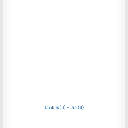
Lirik 家(II) – Jiā (II)