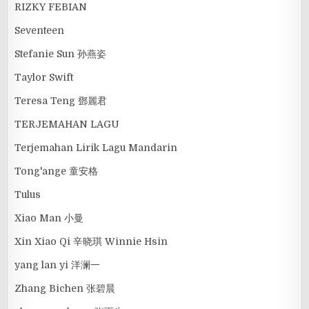
RIZKY FEBIAN
Seventeen
Stefanie Sun 孙燕姿
Taylor Swift
Teresa Teng 鄧麗君
TERJEMAHAN LAGU
Terjemahan Lirik Lagu Mandarin
Tong'ange 童安格
Tulus
Xiao Man 小曼
Xin Xiao Qi 辛晓琪 Winnie Hsin
yang lan yi 洋澜一
Zhang Bichen 张碧晨