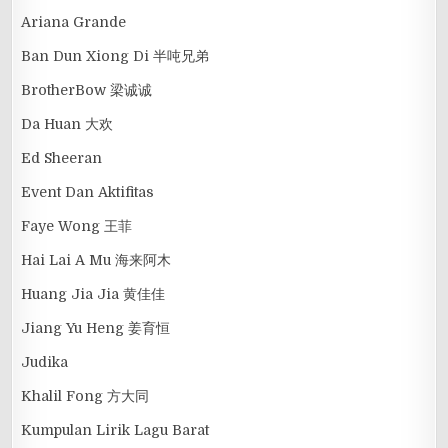
Ariana Grande
Ban Dun Xiong Di 半吨兄弟
BrotherBow 梁诚诚
Da Huan 大欢
Ed Sheeran
Event Dan Aktifitas
Faye Wong 王菲
Hai Lai A Mu 海来阿木
Huang Jia Jia 黄佳佳
Jiang Yu Heng 姜育恒
Judika
Khalil Fong 方大同
Kumpulan Lirik Lagu Barat