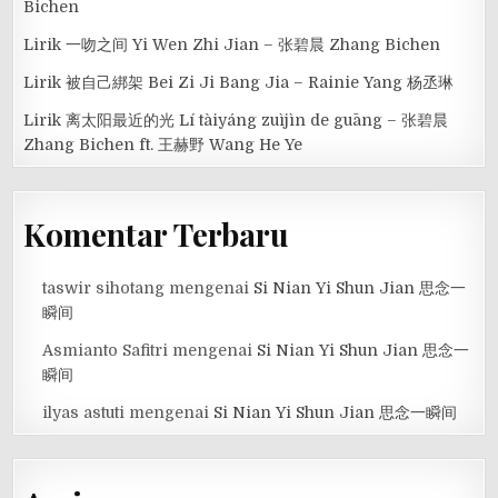
Bichen
Lirik 一吻之间 Yi Wen Zhi Jian – 张碧晨 Zhang Bichen
Lirik 被自己綁架 Bei Zi Ji Bang Jia – Rainie Yang 杨丞琳
Lirik 离太阳最近的光 Lí tàiyáng zuìjìn de guāng – 张碧晨
Zhang Bichen ft. 王赫野 Wang He Ye
Komentar Terbaru
taswir sihotang
mengenai
Si Nian Yi Shun Jian 思念一
瞬间
Asmianto Safitri
mengenai
Si Nian Yi Shun Jian 思念一
瞬间
ilyas astuti
mengenai
Si Nian Yi Shun Jian 思念一瞬间