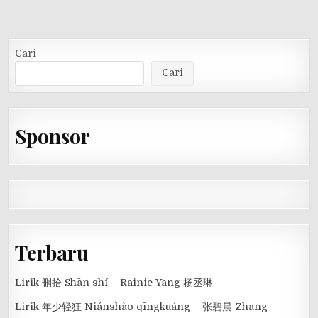
Cari
Cari
Sponsor
Terbaru
Lirik 刪拾 Shān shí – Rainie Yang 杨丞琳
Lirik 年少轻狂 Niánshào qīngkuáng – 张碧晨 Zhang