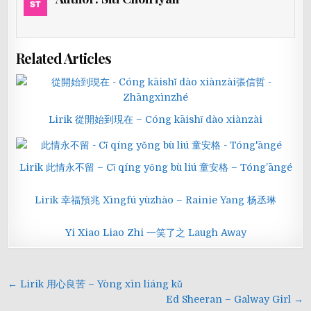
Related Articles
Lirik 從開始到現在 – Cóng kāishǐ dào xiànzài
Lirik 此情永不留 – Cǐ qíng yǒng bù liú 童安格 – Tóng’āngé
Lirik 幸福預兆 Xìngfú yùzhào – Rainie Yang 杨丞琳
Yi Xiao Liao Zhi 一笑了之 Laugh Away
Navigasi
← Lirik 用心良苦 – Yòng xīn liáng kǔ
pos
Ed Sheeran – Galway Girl →