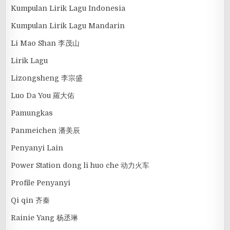
Kumpulan Lirik Lagu Indonesia
Kumpulan Lirik Lagu Mandarin
Li Mao Shan 李茂山
Lirik Lagu
Lizongsheng 李宗盛
Luo Da You 羅大佑
Pamungkas
Panmeichen 潘美辰
Penyanyi Lain
Power Station dong li huo che 动力火车
Profile Penyanyi
Qi qin 齐秦
Rainie Yang 杨丞琳