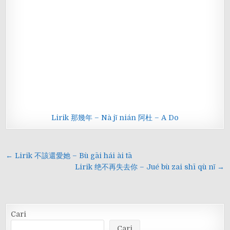
Lirik 那幾年 – Nà jǐ nián 阿杜 – A Do
Navigasi
← Lirik 不該還愛她 – Bù gāi hái ài tā
pos
Lirik 绝不再失去你 – Jué bù zai shī qù nǐ →
Cari
Cari