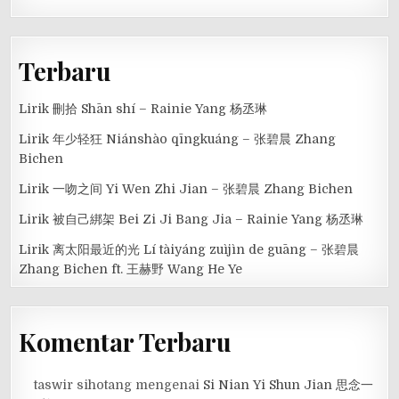
Terbaru
Lirik 刪拾 Shān shí – Rainie Yang 杨丞琳
Lirik 年少轻狂 Niánshào qīngkuáng – 张碧晨 Zhang
Bichen
Lirik 一吻之间 Yi Wen Zhi Jian – 张碧晨 Zhang Bichen
Lirik 被自己綁架 Bei Zi Ji Bang Jia – Rainie Yang 杨丞琳
Lirik 离太阳最近的光 Lí tàiyáng zuìjìn de guāng – 张碧晨
Zhang Bichen ft. 王赫野 Wang He Ye
Komentar Terbaru
taswir sihotang
mengenai
Si Nian Yi Shun Jian 思念一