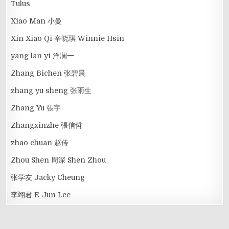
Tulus
Xiao Man 小曼
Xin Xiao Qi 辛晓琪 Winnie Hsin
yang lan yi 洋澜一
Zhang Bichen 张碧晨
zhang yu sheng 张雨生
Zhang Yu 張宇
Zhangxinzhe 張信哲
zhao chuan 赵传
Zhou Shen 周深 Shen Zhou
张学友 Jacky Cheung
李翊君 E-Jun Lee