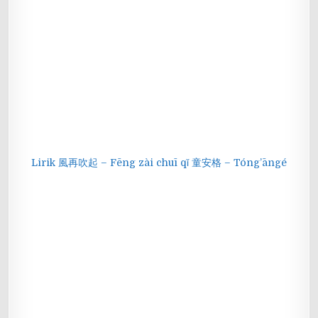
Lirik 風再吹起 – Fēng zài chuī qǐ 童安格 – Tóng’āngé