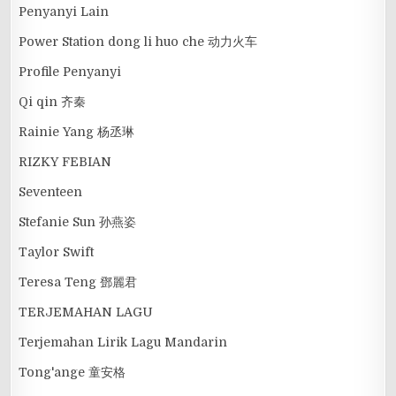
Penyanyi Lain
Power Station dong li huo che 动力火车
Profile Penyanyi
Qi qin 齐秦
Rainie Yang 杨丞琳
RIZKY FEBIAN
Seventeen
Stefanie Sun 孙燕姿
Taylor Swift
Teresa Teng 鄧麗君
TERJEMAHAN LAGU
Terjemahan Lirik Lagu Mandarin
Tong'ange 童安格