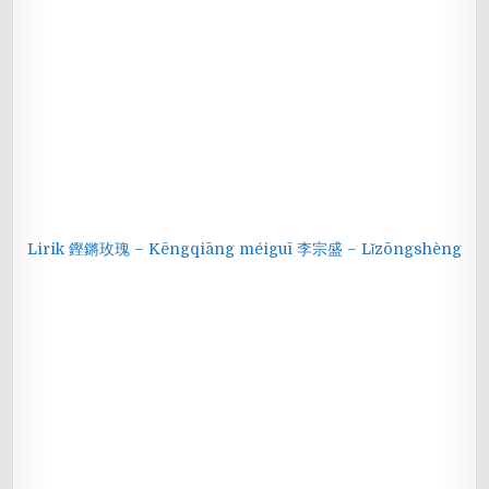
Lirik 鏗鏘玫瑰 – Kēngqiāng méiguī 李宗盛 – Lǐzōngshèng