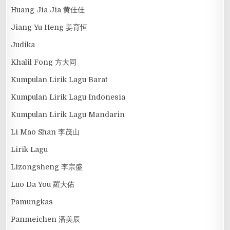
Huang Jia Jia 黄佳佳
Jiang Yu Heng 姜育恒
Judika
Khalil Fong 方大同
Kumpulan Lirik Lagu Barat
Kumpulan Lirik Lagu Indonesia
Kumpulan Lirik Lagu Mandarin
Li Mao Shan 李茂山
Lirik Lagu
Lizongsheng 李宗盛
Luo Da You 羅大佑
Pamungkas
Panmeichen 潘美辰