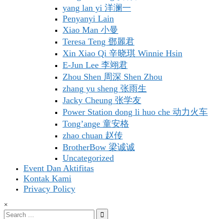
yang lan yi 洋澜一
Penyanyi Lain
Xiao Man 小曼
Teresa Teng 鄧麗君
Xin Xiao Qi 辛晓琪 Winnie Hsin
E-Jun Lee 李翊君
Zhou Shen 周深 Shen Zhou
zhang yu sheng 张雨生
Jacky Cheung 张学友
Power Station dong li huo che 动力火车
Tong’ange 童安格
zhao chuan 赵传
BrotherBow 梁诚诚
Uncategorized
Event Dan Aktifitas
Kontak Kami
Privacy Policy
×
Search