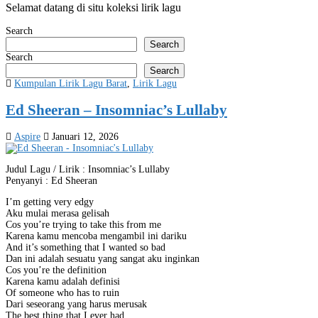
Selamat datang di situ koleksi lirik lagu
Search
Search
Search
Search
Posted
Kumpulan Lirik Lagu Barat
,
Lirik Lagu
in
Ed Sheeran – Insomniac’s Lullaby
Aspire
Januari 12, 2026
Judul Lagu / Lirik : Insomniac’s Lullaby
Penyanyi : Ed Sheeran
I’m getting very edgy
Aku mulai merasa gelisah
Cos you’re trying to take this from me
Karena kamu mencoba mengambil ini dariku
And it’s something that I wanted so bad
Dan ini adalah sesuatu yang sangat aku inginkan
Cos you’re the definition
Karena kamu adalah definisi
Of someone who has to ruin
Dari seseorang yang harus merusak
The best thing that I ever had