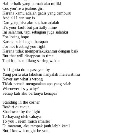
Hal terbaik yang pernah aku miliki
Cos you’re a jealous girl
Karena kamu adalah gadis yang cemburu
And all I can say is
Dan yang bisa aku katakan adalah
It’s your fault but partially mine
Ini salahmu, tapi sebagian juga salahku
For losing hope
Karena kehilangan harapan
For not treating you right
Karena tidak memperlakukanmu dengan baik
But that will disappear in time
Tapi itu akan hilang seiring waktu
All I gotta do is pass you by
Yang perlu aku lakukan hanyalah melewatimu
Never say what’s wrong
Tidak pernah mengatakan apa yang salah
Whenever I say why?
Setiap kali aku bertanya kenapa?
Standing in the corner
Berdiri di sudut
Shadowed by the light
Terbayang oleh cahaya
To you I seem much smaller
Di matamu, aku tampak jauh lebih kecil
But I know it might be you