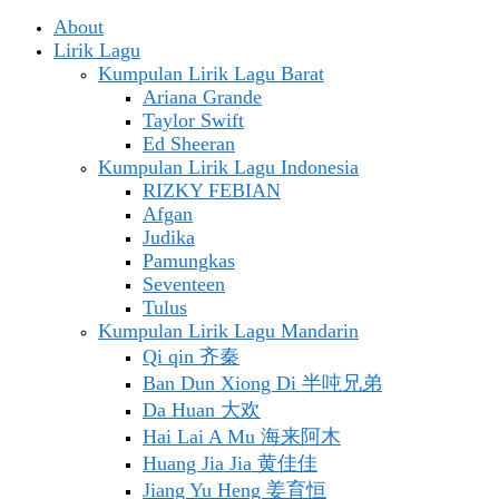
About
Lirik Lagu
Kumpulan Lirik Lagu Barat
Ariana Grande
Taylor Swift
Ed Sheeran
Kumpulan Lirik Lagu Indonesia
RIZKY FEBIAN
Afgan
Judika
Pamungkas
Seventeen
Tulus
Kumpulan Lirik Lagu Mandarin
Qi qin 齐秦
Ban Dun Xiong Di 半吨兄弟
Da Huan 大欢
Hai Lai A Mu 海来阿木
Huang Jia Jia 黄佳佳
Jiang Yu Heng 姜育恒