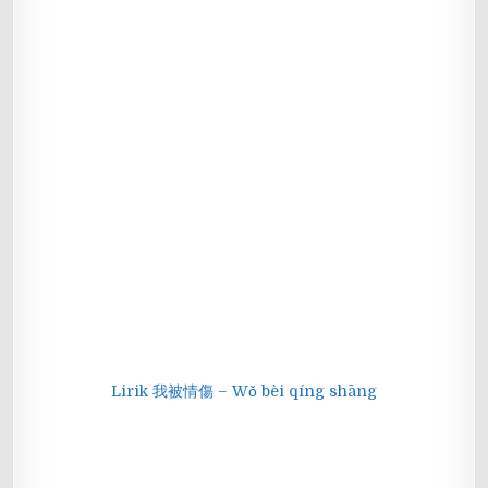
Lirik 我被情傷 – Wǒ bèi qíng shāng