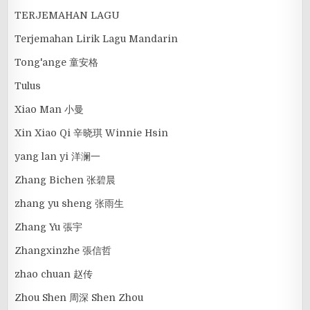
TERJEMAHAN LAGU
Terjemahan Lirik Lagu Mandarin
Tong'ange 童安格
Tulus
Xiao Man 小曼
Xin Xiao Qi 辛晓琪 Winnie Hsin
yang lan yi 洋澜一
Zhang Bichen 张碧晨
zhang yu sheng 张雨生
Zhang Yu 張宇
Zhangxinzhe 張信哲
zhao chuan 赵传
Zhou Shen 周深 Shen Zhou