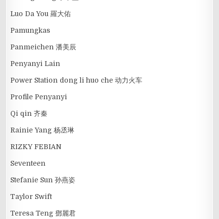
Luo Da You 羅大佑
Pamungkas
Panmeichen 潘美辰
Penyanyi Lain
Power Station dong li huo che 动力火车
Profile Penyanyi
Qi qin 齐秦
Rainie Yang 杨丞琳
RIZKY FEBIAN
Seventeen
Stefanie Sun 孙燕姿
Taylor Swift
Teresa Teng 鄧麗君