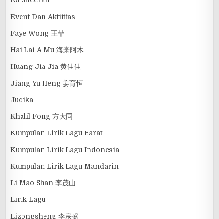
Ed Sheeran
Event Dan Aktifitas
Faye Wong 王菲
Hai Lai A Mu 海来阿木
Huang Jia Jia 黄佳佳
Jiang Yu Heng 姜育恒
Judika
Khalil Fong 方大同
Kumpulan Lirik Lagu Barat
Kumpulan Lirik Lagu Indonesia
Kumpulan Lirik Lagu Mandarin
Li Mao Shan 李茂山
Lirik Lagu
Lizongsheng 李宗盛