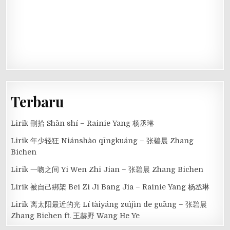
Terbaru
Lirik 刪拾 Shān shí – Rainie Yang 杨丞琳
Lirik 年少轻狂 Niánshào qīngkuáng – 张碧晨 Zhang
Bichen
Lirik 一吻之间 Yi Wen Zhi Jian – 张碧晨 Zhang Bichen
Lirik 被自己綁架 Bei Zi Ji Bang Jia – Rainie Yang 杨丞琳
Lirik 离太阳最近的光 Lí tàiyáng zuìjìn de guāng – 张碧晨
Zhang Bichen ft. 王赫野 Wang He Ye