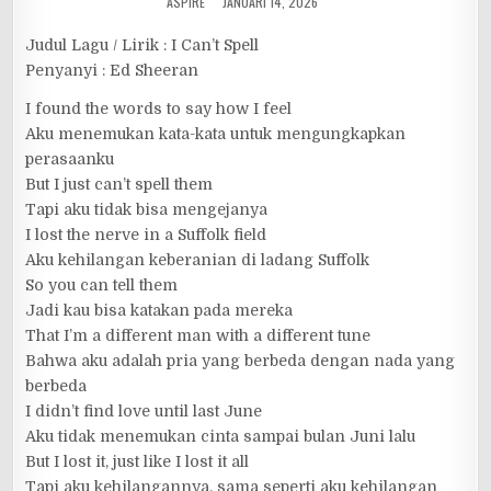
ASPIRE
JANUARI 14, 2026
Judul Lagu / Lirik : I Can’t Spell
Penyanyi : Ed Sheeran
I found the words to say how I feel
Aku menemukan kata-kata untuk mengungkapkan
perasaanku
But I just can’t spell them
Tapi aku tidak bisa mengejanya
I lost the nerve in a Suffolk field
Aku kehilangan keberanian di ladang Suffolk
So you can tell them
Jadi kau bisa katakan pada mereka
That I’m a different man with a different tune
Bahwa aku adalah pria yang berbeda dengan nada yang
berbeda
I didn’t find love until last June
Aku tidak menemukan cinta sampai bulan Juni lalu
But I lost it, just like I lost it all
Tapi aku kehilangannya, sama seperti aku kehilangan