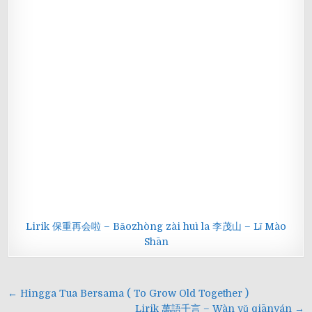
Lirik 保重再会啦 – Bǎozhòng zài huì la 李茂山 – Lǐ Mào
Shān
Navigasi
← Hingga Tua Bersama ( To Grow Old Together )
Lirik 萬語千言 – Wàn yǔ qiānyán →