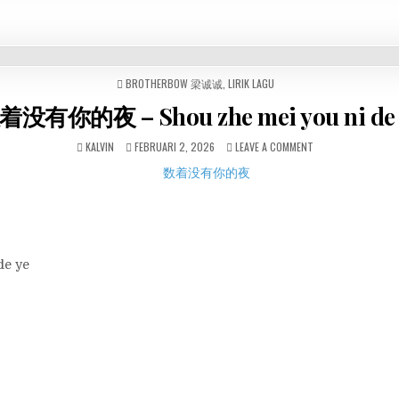
POSTED
BROTHERBOW 梁诚诚
,
LIRIK LAGU
IN
着没有你的夜 – Shou zhe mei you ni de 
KALVIN
FEBRUARI 2, 2026
LEAVE A COMMENT
de ye