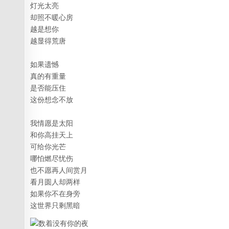
灯光太亮
却照不暖心房
越是想你
越显得荒唐
如果遗憾
真的有重量
是否能压住
这份想念不放
我情愿是太阳
和你高挂天上
可给你光芒
哪怕燃尽忧伤
也不愿再人间赏月
看月圆人却两样
如果你不在身旁
这世界只剩黑暗