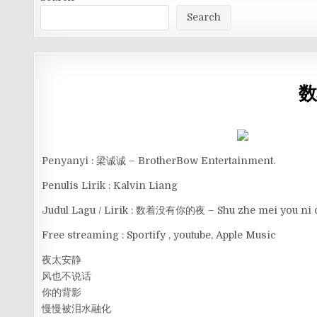
Search
数
Penyanyi : 梁诚诚 – BrotherBow Entertainment.
Penulis Lirik : Kalvin Liang
Judul Lagu / Lirik : 数着没有你的夜 – Shu zhe mei you ni 
Free streaming : Sportify , youtube, Apple Music
夜太安静
风也不说话
你的背影
慢慢被泪水融化