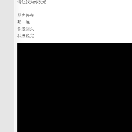
请让我为你发光
琴声停在
那一晚
你没回头
我没说完