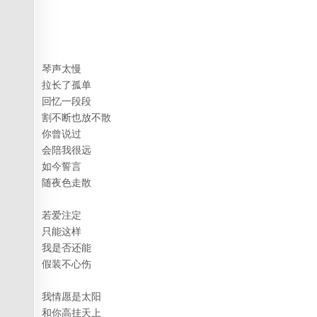
琴声太慢
拉长了孤单
回忆一段段
割不断也放不散
你曾说过
会陪我很远
如今誓言
随夜色走散
若爱注定
只能这样
我是否还能
假装不心伤
我情愿是太阳
和你高挂天上