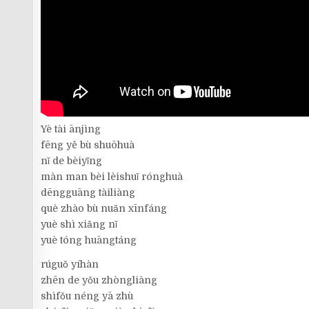
Yè tài ānjìng
fēng yě bù shuōhuà
nǐ de bèiyǐng
màn man bèi lèishuǐ rónghuà
dēngguāng tàiliàng
què zhào bù nuǎn xīnfáng
yuè shì xiǎng nǐ
yuè tóng huāngtáng
rúguǒ yíhàn
zhēn de yǒu zhòngliàng
shìfǒu néng yā zhù