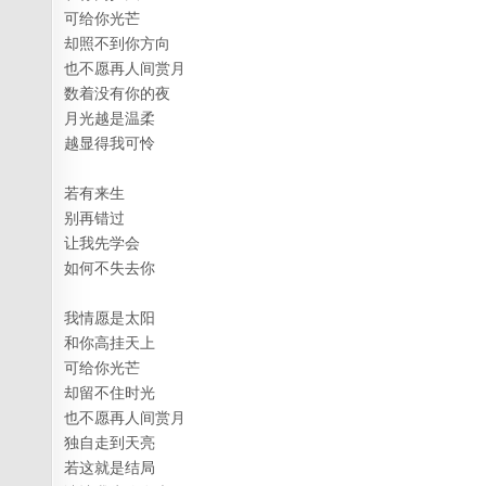
可给你光芒
却照不到你方向
也不愿再人间赏月
数着没有你的夜
月光越是温柔
越显得我可怜
若有来生
别再错过
让我先学会
如何不失去你
我情愿是太阳
和你高挂天上
可给你光芒
却留不住时光
也不愿再人间赏月
独自走到天亮
若这就是结局