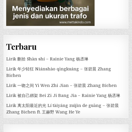
Terbaru
Lirik 刪拾 Shān shí – Rainie Yang 杨丞琳
Lirik 年少轻狂 Niánshào qīngkuáng – 张碧晨 Zhang
Bichen
Lirik 一吻之间 Yi Wen Zhi Jian – 张碧晨 Zhang Bichen
Lirik 被自己綁架 Bei Zi Ji Bang Jia – Rainie Yang 杨丞琳
Lirik 离太阳最近的光 Lí tàiyáng zuìjìn de guāng – 张碧晨
Zhang Bichen ft. 王赫野 Wang He Ye