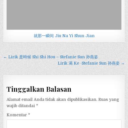
就那一瞬间 Jiu Na Yi Shun Jian
Navigasi
← Lirik 是時候 Shi Shi Hou – Stefanie Sun 孙燕姿
pos
Lirik 渴 Ke -Stefanie Sun 孙燕姿 →
Tinggalkan Balasan
Alamat email Anda tidak akan dipublikasikan.
Ruas yang
wajib ditandai
*
Komentar
*