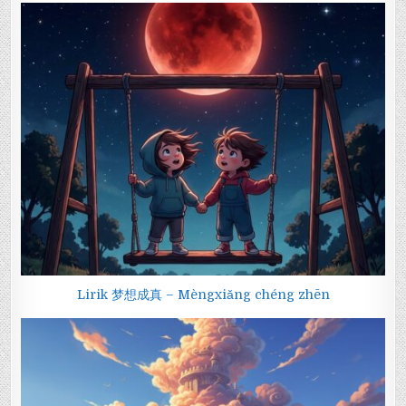
Lirik 梦想成真 – Mèngxiǎng chéng zhēn