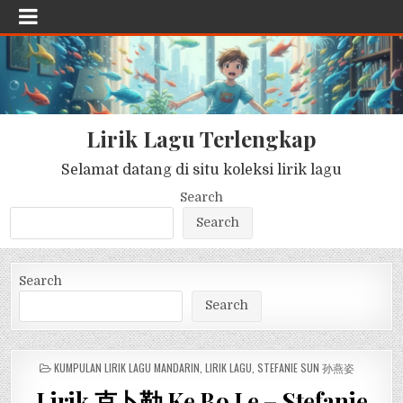
Lirik Lagu Terlengkap
Selamat datang di situ koleksi lirik lagu
Search
Search
Search
Search
POSTED
KUMPULAN LIRIK LAGU MANDARIN
,
LIRIK LAGU
,
STEFANIE SUN 孙燕姿
IN
Lirik 克卜勒 Ke Bo Le – Stefanie