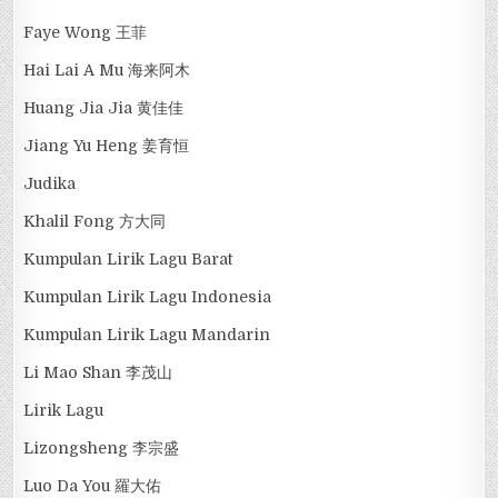
Faye Wong 王菲
Hai Lai A Mu 海来阿木
Huang Jia Jia 黄佳佳
Jiang Yu Heng 姜育恒
Judika
Khalil Fong 方大同
Kumpulan Lirik Lagu Barat
Kumpulan Lirik Lagu Indonesia
Kumpulan Lirik Lagu Mandarin
Li Mao Shan 李茂山
Lirik Lagu
Lizongsheng 李宗盛
Luo Da You 羅大佑