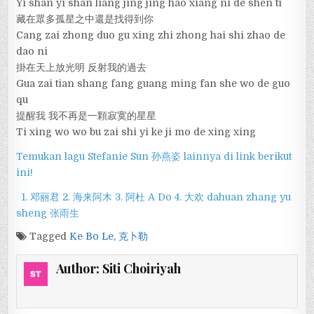
Yi shan yi shan liang jing jing hao xiang ni de shen ti
藏在眾多孤星之中還是找得到你
Cang zai zhong duo gu xing zhi zhong hai shi zhao de
dao ni
掛在天上放光明 反射我的過去
Gua zai tian shang fang guang ming fan she wo de guo
qu
提醒我 我不再是一顆寂寞的星星
Ti xing wo wo bu zai shi yi ke ji mo de xing xing
Temukan lagu Stefanie Sun 孙燕姿 lainnya di link berikut
ini!
1. 邓丽君
2. 海来阿木
3. 阿杜 A Do
4. 大欢 dahuan
zhang yu
sheng 张雨生
Tagged
Ke Bo Le
,
克卜勒
Author:
Siti Choiriyah