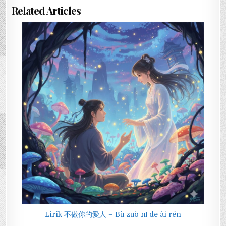
Related Articles
Lirik 不做你的愛人 – Bù zuò nǐ de ài rén