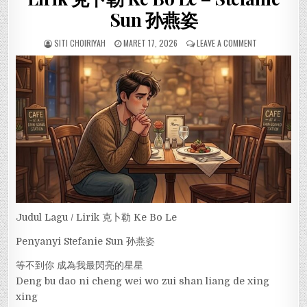
Sun 孙燕姿
SITI CHOIRIYAH
MARET 17, 2026
LEAVE A COMMENT
Judul Lagu / Lirik 克卜勒 Ke Bo Le
Penyanyi Stefanie Sun 孙燕姿
等不到你 成為我最閃亮的星星
Deng bu dao ni cheng wei wo zui shan liang de xing
xing