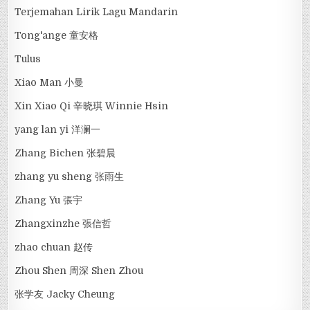
Terjemahan Lirik Lagu Mandarin
Tong'ange 童安格
Tulus
Xiao Man 小曼
Xin Xiao Qi 辛晓琪 Winnie Hsin
yang lan yi 洋澜一
Zhang Bichen 张碧晨
zhang yu sheng 张雨生
Zhang Yu 張宇
Zhangxinzhe 張信哲
zhao chuan 赵传
Zhou Shen 周深 Shen Zhou
张学友 Jacky Cheung