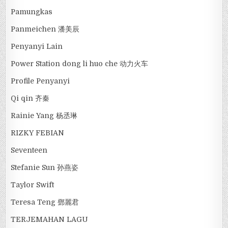
Pamungkas
Panmeichen 潘美辰
Penyanyi Lain
Power Station dong li huo che 动力火车
Profile Penyanyi
Qi qin 齐秦
Rainie Yang 杨丞琳
RIZKY FEBIAN
Seventeen
Stefanie Sun 孙燕姿
Taylor Swift
Teresa Teng 鄧麗君
TERJEMAHAN LAGU