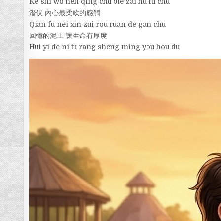
Ke shi wo hen qing chu bie zai hu fu chu
潛伏 內心最柔軟的感觸
Qian fu nei xin zui rou ruan de gan chu
回憶的泥土 讓生命有厚度
Hui yi de ni tu rang sheng ming you hou du