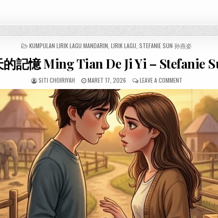
POSTED
KUMPULAN LIRIK LAGU MANDARIN
,
LIRIK LAGU
,
STEFANIE SUN 孙燕姿
IN
天的記憶 Ming Tian De Ji Yi – Stefanie
SITI CHOIRIYAH
MARET 17, 2026
LEAVE A COMMENT