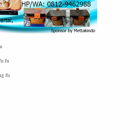
du
fu fu
ng fu