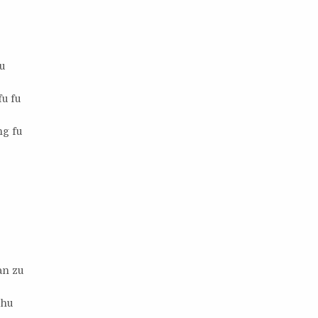
du
fu fu
ng fu
an zu
chu