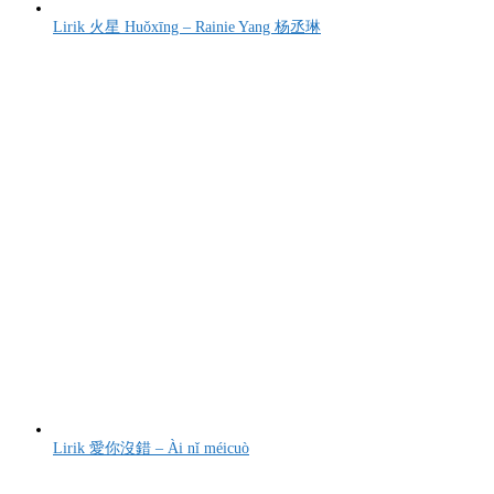
Lirik 火星 Huǒxīng – Rainie Yang 杨丞琳
Lirik 愛你沒錯 – Ài nǐ méicuò