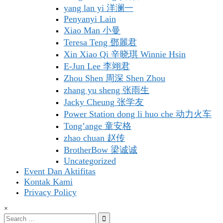
yang lan yi 洋澜一
Penyanyi Lain
Xiao Man 小曼
Teresa Teng 鄧麗君
Xin Xiao Qi 辛晓琪 Winnie Hsin
E-Jun Lee 李翊君
Zhou Shen 周深 Shen Zhou
zhang yu sheng 张雨生
Jacky Cheung 张学友
Power Station dong li huo che 动力火车
Tong’ange 童安格
zhao chuan 赵传
BrotherBow 梁诚诚
Uncategorized
Event Dan Aktifitas
Kontak Kami
Privacy Policy
×
Search