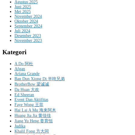
Agustus 2025
Juni 2025
Mei 2025
November 2024
Oktober 2024
September 2024
Juli 2024
Desember 2023
November 2023
Kategori
A Do 阿杜
Afgan
Ariana Grande
Ban Dun Xiong Di 半吨兄弟
BrotherBow 梁诚诚
Da Huan 大欢
Ed Sheeran
Event Dan Aktifitas
Faye Wong 王菲
Hai Lai A Mu 海来阿木
Huang Jia Jia 黄佳佳
Jiang Yu Heng 姜育恒
Judika
Khalil Fong 方大同