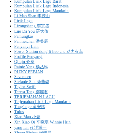
Kumpulan Lirik Lagu Barat
Kumpulan Lirik Lagu Indonesia
Kumpulan Lirik Lagu Mandarin
Li Mao Shan 李茂山
Lirik Lagu
Lizongsheng 李宗盛
Luo Da You 羅大佑
Pamungkas
Panmeichen 潘美辰
Penyanyi Lain
Power Station dong li huo che 动力火车
Profile Penyanyi
Qi qin 齐秦
Rainie Yang 杨丞琳
RIZKY FEBIAN
Seventeen
Stefanie Sun 孙燕姿
Taylor Swift
Teresa Teng 鄧麗君
TERJEMAHAN LAGU
Terjemahan Lirik Lagu Mandarin
Tong'ange 童安格
Tulus
Xiao Man 小曼
Xin Xiao Qi 辛晓琪 Winnie Hsin
yang lan yi 洋澜一
Zhang Bichen 张碧晨