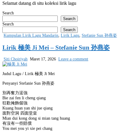
Selamat datang di situ koleksi lirik lagu
Search
Search
Search
Search
Posted
Kumpulan Lirik Lagu Mandarin
,
Lirik Lagu
,
Stefanie Sun 孙燕姿
in
Lirik 極美 Ji Mei – Stefanie Sun 孙燕姿
Siti Choiriyah
Maret 17, 2026
Leave a comment
Judul Lagu / Lirik 極美 Ji Mei
Penyanyi Stefanie Sun 孙燕姿
別再奮力逞強
Bie zai fen li cheng qiang
狂歡掩飾倔強
Kuang huan yan shi jue qiang
面對空洞 四面堂皇
Mian dui kong dong si mian tang huang
有沒有一些賠償
You mei you yi xie pei chang