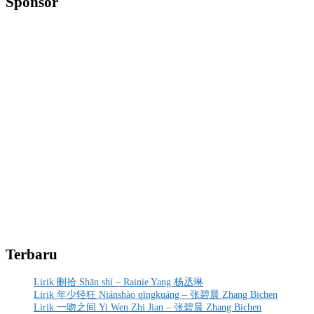
Sponsor
Terbaru
Lirik 刪拾 Shān shí – Rainie Yang 杨丞琳
Lirik 年少轻狂 Niánshào qīngkuáng – 张碧晨 Zhang Bichen
Lirik 一吻之间 Yi Wen Zhi Jian – 张碧晨 Zhang Bichen