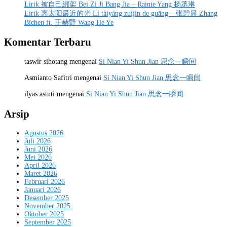
Lirik 被自己綁架 Bei Zi Ji Bang Jia – Rainie Yang 杨丞琳
Lirik 离太阳最近的光 Lí tàiyáng zuìjìn de guāng – 张碧晨 Zhang
Bichen ft. 王赫野 Wang He Ye
Komentar Terbaru
taswir sihotang
mengenai
Si Nian Yi Shun Jian 思念一瞬间
Asmianto Safitri
mengenai
Si Nian Yi Shun Jian 思念一瞬间
ilyas astuti
mengenai
Si Nian Yi Shun Jian 思念一瞬间
Arsip
Agustus 2026
Juli 2026
Juni 2026
Mei 2026
April 2026
Maret 2026
Februari 2026
Januari 2026
Desember 2025
November 2025
Oktober 2025
September 2025