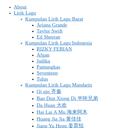
About
Lirik Lagu
Kumpulan Lirik Lagu Barat
Ariana Grande
Taylor Swift
Ed Sheeran
Kumpulan Lirik Lagu Indonesia
RIZKY FEBIAN
Afgan
Judika
Pamungkas
Seventeen
Tulus
Kumpulan Lirik Lagu Mandarin
Qi qin 齐秦
Ban Dun Xiong Di 半吨兄弟
Da Huan 大欢
Hai Lai A Mu 海来阿木
Huang Jia Jia 黄佳佳
Jiang Yu Heng 姜育恒