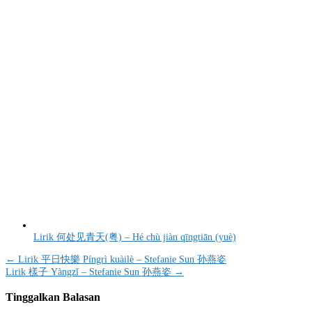
Lirik 何处见青天(粤) – Hé chù jiàn qīngtiān (yuè)
Navigasi
← Lirik 平日快樂 Píngrì kuàilè – Stefanie Sun 孙燕姿
Lirik 樣子 Yàngzǐ – Stefanie Sun 孙燕姿 →
pos
Tinggalkan Balasan