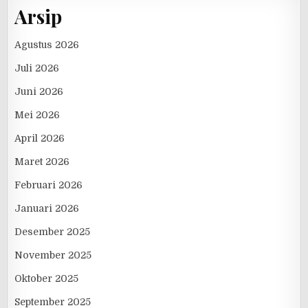
Arsip
Agustus 2026
Juli 2026
Juni 2026
Mei 2026
April 2026
Maret 2026
Februari 2026
Januari 2026
Desember 2025
November 2025
Oktober 2025
September 2025