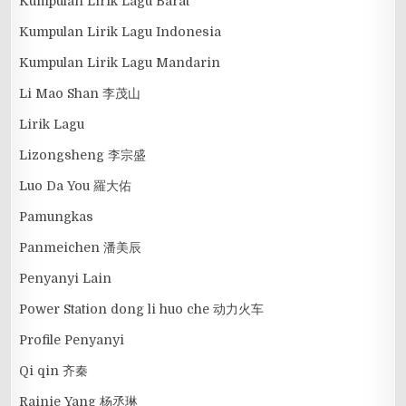
Kumpulan Lirik Lagu Barat
Kumpulan Lirik Lagu Indonesia
Kumpulan Lirik Lagu Mandarin
Li Mao Shan 李茂山
Lirik Lagu
Lizongsheng 李宗盛
Luo Da You 羅大佑
Pamungkas
Panmeichen 潘美辰
Penyanyi Lain
Power Station dong li huo che 动力火车
Profile Penyanyi
Qi qin 齐秦
Rainie Yang 杨丞琳