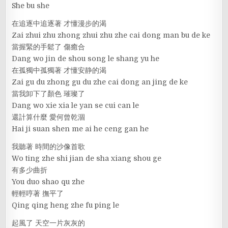
She bu she
在追逐中追逐著 才懂漫步的渴
Zai zhui zhu zhong zhui zhu zhe cai dong man bu de ke
當握緊的手鬆了 傷癒合
Dang wo jin de shou song le shang yu he
在孤獨中孤獨著 才懂安静的渴
Zai gu du zhong gu du zhe cai dong an jing de ke
當我卸下了顏色 璀璨了
Dang wo xie xia le yan se cui can le
還計算什麼 愛何曾乾涸
Hai ji suan shen me ai he ceng gan he
我聽著 時間的沙像首歌
Wo ting zhe shi jian de sha xiang shou ge
有多少曲折
You duo shao qu zhe
輕輕哼著 撫平了
Qing qing heng zhe fu ping le
起風了 天空一片灰灰的