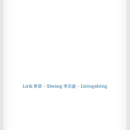
Lirik 希望 – Xīwàng 李宗盛 – Lǐzōngshèng