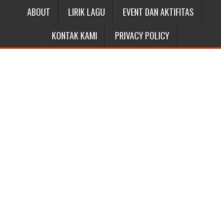
ABOUT
LIRIK LAGU
EVENT DAN AKTIFITAS
KONTAK KAMI
PRIVACY POLICY