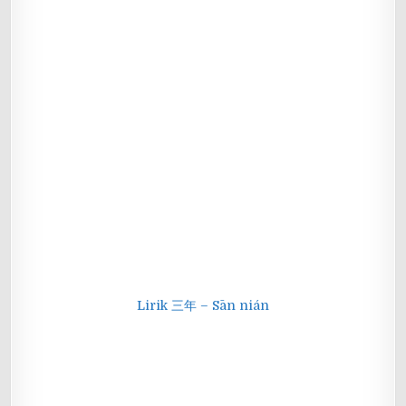
Lirik 三年 – Sān nián