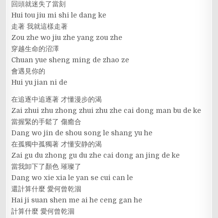
回頭就迷失了當刻
Hui tou jiu mi shi le dang ke
走著 我就這樣走著
Zou zhe wo jiu zhe yang zou zhe
穿越生命的沼澤
Chuan yue sheng ming de zhao ze
會遇見你的
Hui yu jian ni de
在追逐中追逐著 才懂漫步的渴
Zai zhui zhu zhong zhui zhu zhe cai dong man bu de ke
當握緊的手鬆了 傷癒合
Dang wo jin de shou song le shang yu he
在孤獨中孤獨著 才懂安静的渴
Zai gu du zhong gu du zhe cai dong an jing de ke
當我卸下了顏色 璀璨了
Dang wo xie xia le yan se cui can le
還計算什麼 愛何曾乾涸
Hai ji suan shen me ai he ceng gan he
計算什麼 愛何曾乾涸