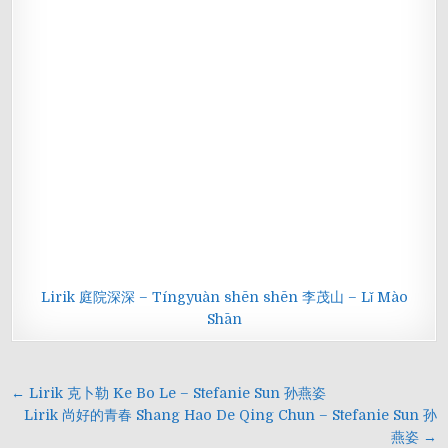
Lirik 庭院深深 – Tíngyuàn shēn shēn 李茂山 – Lǐ Mào
Shān
Navigasi
← Lirik 克卜勒 Ke Bo Le – Stefanie Sun 孙燕姿
pos
Lirik 尚好的青春 Shang Hao De Qing Chun – Stefanie Sun 孙
燕姿 →