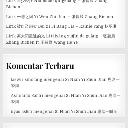
Lirik 年少轻狂 Niánshào qīngkuáng – 张碧晨 Zhang
Bichen
Lirik 一吻之间 Yi Wen Zhi Jian – 张碧晨 Zhang Bichen
Lirik 被自己綁架 Bei Zi Ji Bang Jia – Rainie Yang 杨丞琳
Lirik 离太阳最近的光 Lí tàiyáng zuìjìn de guāng – 张碧晨
Zhang Bichen ft. 王赫野 Wang He Ye
Komentar Terbaru
taswir sihotang
mengenai
Si Nian Yi Shun Jian 思念一
瞬间
Asmianto Safitri
mengenai
Si Nian Yi Shun Jian 思念一
瞬间
ilyas astuti
mengenai
Si Nian Yi Shun Jian 思念一瞬间