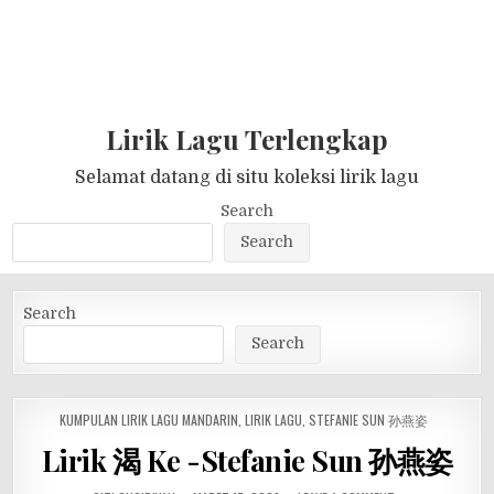
Lirik Lagu Terlengkap
Selamat datang di situ koleksi lirik lagu
Search
Search
Search
Search
POSTED
KUMPULAN LIRIK LAGU MANDARIN
,
LIRIK LAGU
,
STEFANIE SUN 孙燕姿
IN
Lirik 渴 Ke -Stefanie Sun 孙燕姿