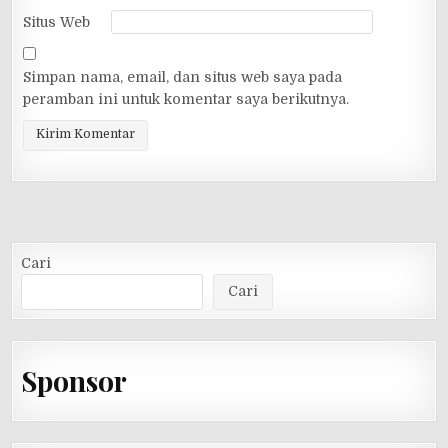
Situs Web
Simpan nama, email, dan situs web saya pada
peramban ini untuk komentar saya berikutnya.
Cari
Cari
Sponsor