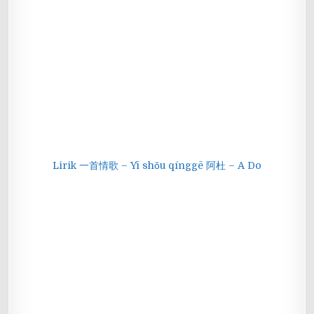
Lirik 一首情歌 – Yī shǒu qínggē 阿杜 – A Do