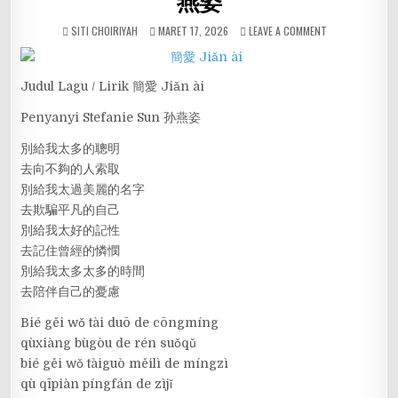
燕姿
SITI CHOIRIYAH
MARET 17, 2026
LEAVE A COMMENT
Judul Lagu / Lirik 簡愛 Jiǎn ài
Penyanyi Stefanie Sun 孙燕姿
別給我太多的聰明
去向不夠的人索取
別給我太過美麗的名字
去欺騙平凡的自己
別給我太好的記性
去記住曾經的憐憫
別給我太多太多的時間
去陪伴自己的憂慮
Bié gěi wǒ tài duō de cōngmíng
qùxiàng bùgòu de rén suǒqǔ
bié gěi wǒ tàiguò měilì de míngzì
qù qīpiàn píngfán de zìjǐ