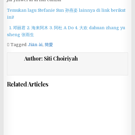
Temukan lagu Stefanie Sun 孙燕姿 lainnya di link berikut
ini!
1. 邓丽君
2. 海来阿木
3. 阿杜 A Do
4. 大欢 dahuan
zhang yu
sheng 张雨生
Tagged
Jiǎn ài
,
簡愛
Author:
Siti Choiriyah
Related Articles