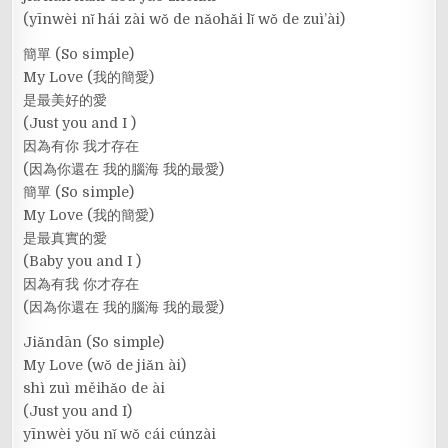
(yīnwèi nǐ hái zài wǒ de nǎohǎi lǐ wǒ de zuì’ài)
簡單 (So simple)
My Love (我的簡愛)
是最美好的愛
(Just you and I )
因為有你 我才存在
(因為你還在 我的腦海 我的最愛)
簡單 (So simple)
My Love (我的簡愛)
是最真實的愛
(Baby you and I )
因為有我 你才存在
(因為你還在 我的腦海 我的最愛)
Jiǎndān (So simple)
My Love (wǒ de jiǎn ài)
shì zuì měihǎo de ài
(Just you and I)
yīnwèi yǒu nǐ wǒ cái cúnzài