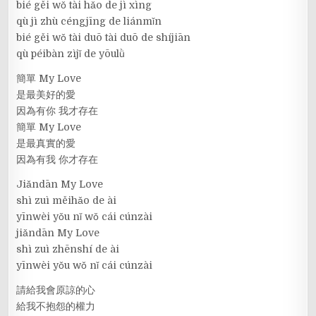
bié gěi wǒ tài hǎo de jì xìng
qù jì zhù céngjīng de liánmǐn
bié gěi wǒ tài duō tài duō de shíjiān
qù péibàn zìjǐ de yōulǜ
簡單 My Love
是最美好的愛
因為有你 我才存在
簡單 My Love
是最真實的愛
因為有我 你才存在
Jiǎndān My Love
shì zuì měihǎo de ài
yīnwèi yǒu nǐ wǒ cái cúnzài
jiǎndān My Love
shì zuì zhēnshí de ài
yīnwèi yǒu wǒ nǐ cái cúnzài
請給我會原諒的心
給我不抱怨的權力