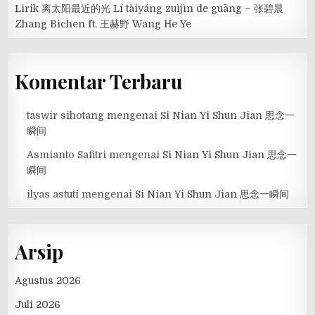
Lirik 离太阳最近的光 Lí tàiyáng zuìjìn de guāng – 张碧晨
Zhang Bichen ft. 王赫野 Wang He Ye
Komentar Terbaru
taswir sihotang
mengenai
Si Nian Yi Shun Jian 思念一
瞬间
Asmianto Safitri
mengenai
Si Nian Yi Shun Jian 思念一
瞬间
ilyas astuti
mengenai
Si Nian Yi Shun Jian 思念一瞬间
Arsip
Agustus 2026
Juli 2026