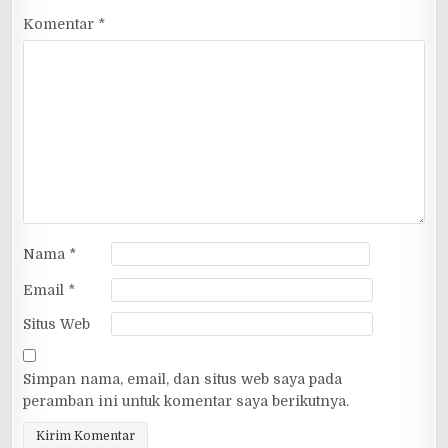
Komentar
*
Nama
*
Email
*
Situs Web
Simpan nama, email, dan situs web saya pada
peramban ini untuk komentar saya berikutnya.