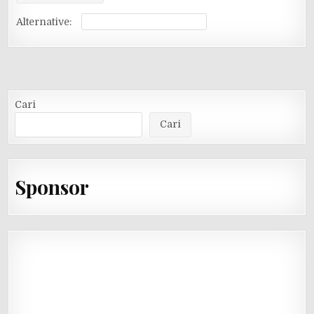
Alternative:
Cari
Cari
Sponsor