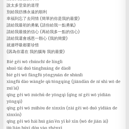
說太多堂皇的道理
別給我彷彿永遠的順利
幸福到忘了去同情 (簡單的你是我的最愛)
請給我最初的勇氣 (請你給我一點勇氣)
請給我最後的信心 (再給我多一點的信心)
請給我還會感恩一顆心 (我的簡愛)
就連呼吸都要珍惜
(因為你還在 我的腦海 我的最愛)
Bié gěi wǒ chúnchǐ de línglì
shuō tài duō tánghuáng de dàolǐ
bié gěi wǒ fǎngfú yǒngyuǎn de shùnlì
xìngfú dào wàngle qù tóngqíng (jiǎndān de nǐ shì wǒ de
zuì’ài)
qǐng gěi wǒ zuìchū de yǒngqì (qǐng nǐ gěi wǒ yīdiǎn
yǒngqì)
qǐng gěi wǒ zuìhòu de xìnxīn (zài gěi wǒ duō yīdiǎn de
xìnxīn)
qǐng gěi wǒ hái huì gǎn’ēn yī kē xīn (wǒ de jiǎn ài)
jiù lián hūxī dōu yào zhēnxī