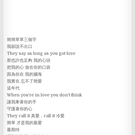
簡簡單單三個字
我卻說不出口
They say as long as you got love
那也許也足夠 我的心頭
把我的心 放在你的口袋
因為你在 我的腦海
我實在 忘不了簡愛
這年代
When you‘re in love you don’t think
讓我牽著你的手
守護著你的心
They call it 真愛，call it 冷愛
簡單 才是我的最愛
最期待