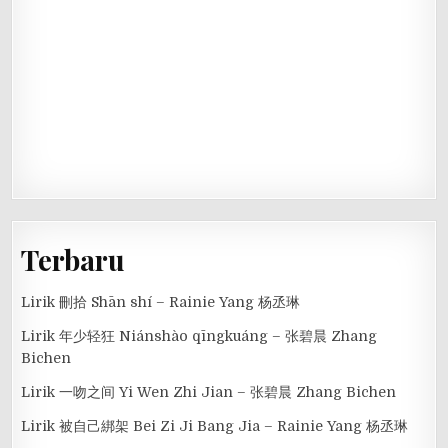
Terbaru
Lirik 刪拾 Shān shí – Rainie Yang 杨丞琳
Lirik 年少轻狂 Niánshào qīngkuáng – 张碧晨 Zhang
Bichen
Lirik 一吻之间 Yi Wen Zhi Jian – 张碧晨 Zhang Bichen
Lirik 被自己綁架 Bei Zi Ji Bang Jia – Rainie Yang 杨丞琳