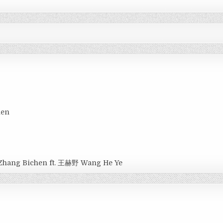
hen
Zhang Bichen ft. 王赫野 Wang He Ye