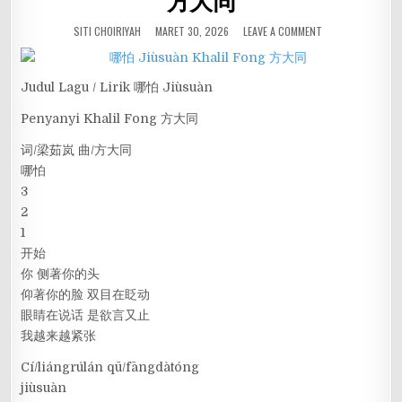
方大同
SITI CHOIRIYAH
MARET 30, 2026
LEAVE A COMMENT
Judul Lagu / Lirik 哪怕 Jiùsuàn
Penyanyi Khalil Fong 方大同
词/梁茹岚 曲/方大同
哪怕
3
2
1
开始
你 侧著你的头
仰著你的脸 双目在眨动
眼睛在说话 是欲言又止
我越来越紧张
Cí/liángrúlán qū/fāngdàtóng
jiùsuàn