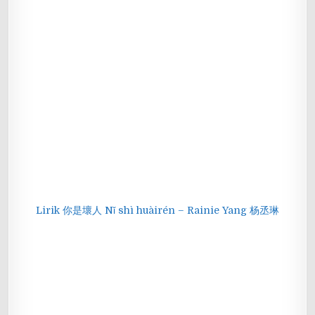
Lirik 你是壞人 Nǐ shì huàirén – Rainie Yang 杨丞琳