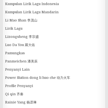
Kumpulan Lirik Lagu Indonesia
Kumpulan Lirik Lagu Mandarin
Li Mao Shan 李茂山
Lirik Lagu
Lizongsheng 李宗盛
Luo Da You 羅大佑
Pamungkas
Panmeichen 潘美辰
Penyanyi Lain
Power Station dong li huo che 动力火车
Profile Penyanyi
Qi qin 齐秦
Rainie Yang 杨丞琳