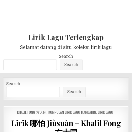
Lirik Lagu Terlengkap
Selamat datang di situ koleksi lirik lagu
Search
Search
Search
Search
POSTED
KHALIL FONG 方大同
,
KUMPULAN LIRIK LAGU MANDARIN
,
LIRIK LAGU
IN
Lirik 哪怕 Jiùsuàn – Khalil Fong