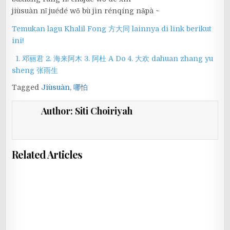
jiùsuàn nǐ juédé wǒ bù jìn rénqíng nǎpà ~
Temukan lagu Khalil Fong 方大同 lainnya di link berikut
ini!
1. 邓丽君
2. 海来阿木
3. 阿杜 A Do
4. 大欢 dahuan
zhang yu
sheng 张雨生
Tagged
Jiùsuàn
,
哪怕
Author:
Siti Choiriyah
Related Articles