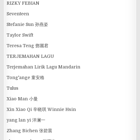
RIZKY FEBIAN
Seventeen
Stefanie Sun 孙燕姿
Taylor Swift
Teresa Teng 鄧麗君
TERJEMAHAN LAGU
Terjemahan Lirik Lagu Mandarin
Tong'ange 童安格
Tulus
Xiao Man 小曼
Xin Xiao Qi 辛晓琪 Winnie Hsin
yang lan yi 洋澜一
Zhang Bichen 张碧晨