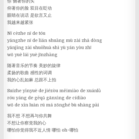
你 侧著你的头
仰著你的脸 双目在眨动
眼睛在说话 是欲言又止
我越来越紧张
Nǐ cèzhe nǐ de tóu
yǎngzhe nǐ de liǎn shuāng mù zài zhǎ dòng
yǎnjīng zài shuōhuà shì yù yán yòu zhǐ
wǒ yuè lái yuè jǐnzhāng
随著音乐的节奏 美妙的旋律
柔扬的歌曲 感性的词调
我的心乱如麻 总跟不上拍
Suízhe yīnyuè de jiézòu měimiào de xuánlǜ
róu yáng de gēqǔ gǎnxìng de cídiào
wǒ de xīn luàn rú má zǒnghé bù shàng pāi
我不想 不想再与你共舞
不想让你察觉我的心
哪怕你觉得我不近人情 哪怕 oh~哪怕