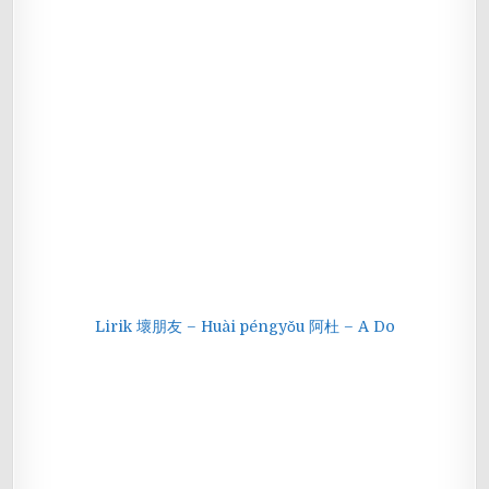
Lirik 壞朋友 – Huài péngyǒu 阿杜 – A Do