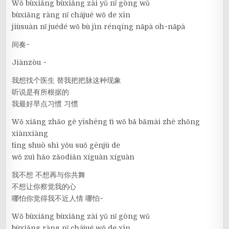
Wǒ bùxiǎng bùxiǎng zài yǔ nǐ gòng wǔ
bùxiǎng ràng nǐ chájué wǒ de xīn
jiùsuàn nǐ juédé wǒ bù jìn rénqíng nǎpà oh~nǎpà
间奏~
Jiànzòu ~
我想找个医生 替我把把脉这种现象
听说是有所根据的
我最好早点习惯 习惯
Wǒ xiǎng zhǎo gè yīshēng tì wǒ bǎ bǎmài zhè zhǒng
xiànxiàng
tīng shuō shì yǒu suǒ gēnjù de
wǒ zuì hǎo zǎodiǎn xíguàn xíguàn
我不想 不想再与你共舞
不想让你察觉我的心
哪怕你觉得我不近人情 哪怕~
Wǒ bùxiǎng bùxiǎng zài yǔ nǐ gòng wǔ
bùxiǎng ràng nǐ chájué wǒ de xīn