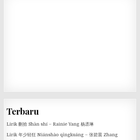
Terbaru
Lirik 刪拾 Shān shí – Rainie Yang 杨丞琳
Lirik 年少轻狂 Niánshào qīngkuáng – 张碧晨 Zhang