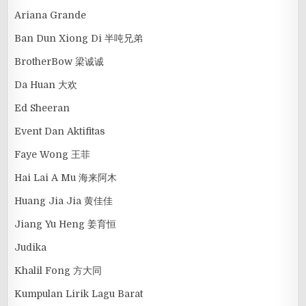
Ariana Grande
Ban Dun Xiong Di 半吨兄弟
BrotherBow 梁诚诚
Da Huan 大欢
Ed Sheeran
Event Dan Aktifitas
Faye Wong 王菲
Hai Lai A Mu 海来阿木
Huang Jia Jia 黄佳佳
Jiang Yu Heng 姜育恒
Judika
Khalil Fong 方大同
Kumpulan Lirik Lagu Barat