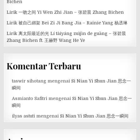
Bichen
Lirik 一吻之间 Yi Wen Zhi Jian – 张碧晨 Zhang Bichen
Lirik 被自己綁架 Bei Zi Ji Bang Jia – Rainie Yang 杨丞琳
Lirik 离太阳最近的光 Lí tàiyáng zuìjìn de guāng – 张碧晨
Zhang Bichen ft. 王赫野 Wang He Ye
Komentar Terbaru
taswir sihotang
mengenai
Si Nian Yi Shun Jian 思念一
瞬间
Asmianto Safitri
mengenai
Si Nian Yi Shun Jian 思念一
瞬间
ilyas astuti
mengenai
Si Nian Yi Shun Jian 思念一瞬间