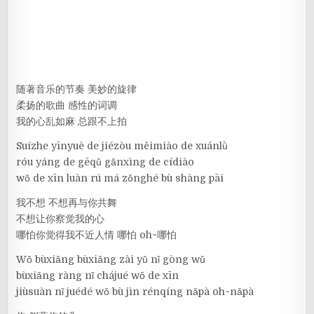
随著音乐的节奏 美妙的旋律
柔扬的歌曲 感性的词调
我的心乱如麻 总跟不上拍
Suízhe yīnyuè de jiézòu měimiào de xuánlǜ
róu yáng de gēqǔ gǎnxìng de cídiào
wǒ de xīn luàn rú má zǒnghé bù shàng pāi
我不想 不想再与你共舞
不想让你察觉我的心
哪怕你觉得我不近人情 哪怕 oh~哪怕
Wǒ bùxiǎng bùxiǎng zài yǔ nǐ gòng wǔ
bùxiǎng ràng nǐ chájué wǒ de xīn
jiùsuàn nǐ juédé wǒ bù jìn rénqíng nǎpà oh~nǎpà