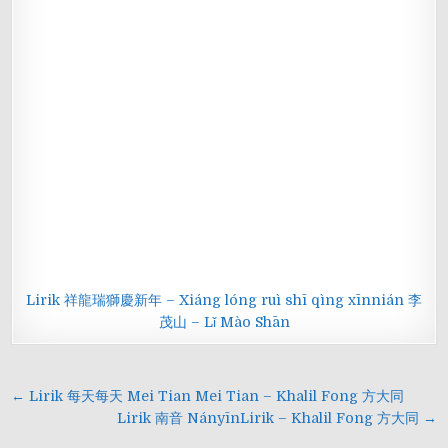
Lirik 祥龍瑞獅慶新年 – Xiáng lóng ruì shī qìng xīnnián 李
茂山 – Lǐ Mào Shān
Navigasi
← Lirik 每天每天 Mei Tian Mei Tian – Khalil Fong 方大同
pos
Lirik 南音 NányīnLirik – Khalil Fong 方大同 →