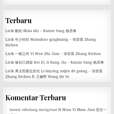
Terbaru
Lirik 刪拾 Shān shí – Rainie Yang 杨丞琳
Lirik 年少轻狂 Niánshào qīngkuáng – 张碧晨 Zhang
Bichen
Lirik 一吻之间 Yi Wen Zhi Jian – 张碧晨 Zhang Bichen
Lirik 被自己綁架 Bei Zi Ji Bang Jia – Rainie Yang 杨丞琳
Lirik 离太阳最近的光 Lí tàiyáng zuìjìn de guāng – 张碧晨
Zhang Bichen ft. 王赫野 Wang He Ye
Komentar Terbaru
taswir sihotang
mengenai
Si Nian Yi Shun Jian 思念一