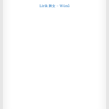
Lirik 舞女 – Wǔnǚ