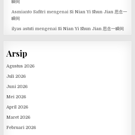
瞬间
Asmianto Safitri
mengenai
Si Nian Yi Shun Jian 思念一
瞬间
ilyas astuti
mengenai
Si Nian Yi Shun Jian 思念一瞬间
Arsip
Agustus 2026
Juli 2026
Juni 2026
Mei 2026
April 2026
Maret 2026
Februari 2026