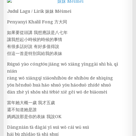
Judul Lagu / Lirik 妹妹 Mèimei
Penyanyi Khalil Fong 方大同
如果要從頭講 我想應該是八七年
讓我想起小時候的時候的事情
有很多話好說 有好多值得說
但這一首是特別寫給我的表妹
Rúguǒ yào cóngtóu jiǎng wǒ xiǎng yīnggāi shì bā, qī
nián
ràng wǒ xiǎngqǐ xiǎoshíhòu de shíhòu de shìqíng
yǒu hěnduō huà hǎo shuō yǒu hǎoduō zhídé shuō
dàn zhè yī shǒu shì tèbié xiě gěi wǒ de biǎomèi
當年她大概一歲 我才五歲
還不知道她是誰
媽媽說那是你的表妹 我說OK
Dāngnián tā dàgài yī suì wǒ cái wǔ suì
hái bù zhīdào tā shì shuí