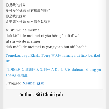
你是我的妹妹
多可愛的妹妹 你有很高的地位
你是我的妹妹
多美麗的妹妹 你永遠會是寶貝
Nǐ shì wǒ de mèimei
duō kě’ài de mèimei nǐ yǒu hěn gāo dì dìwèi
nǐ shì wǒ de mèimei
duō měilì de mèimei nǐ yǒngyuǎn huì shì bǎobèi
Temukan lagu Khalil Fong 方大同 lainnya di link berikut
ini!
1. 邓丽君
2. 海来阿木
3. 阿杜 A Do
4. 大欢 dahuan
zhang yu
sheng 张雨生
Tagged
Mèimei
,
妹妹
Author:
Siti Choiriyah