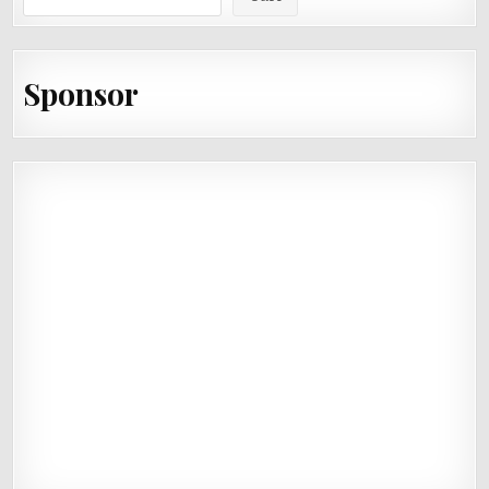
Sponsor