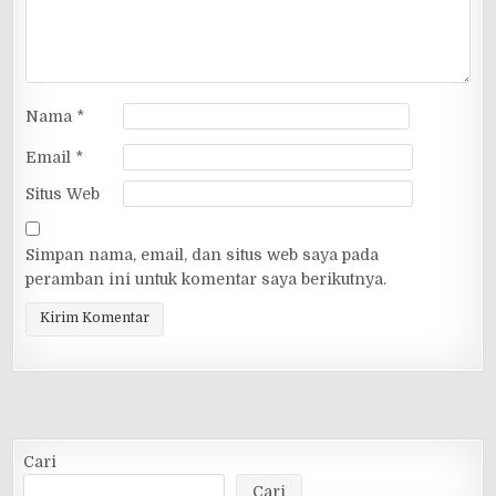
Nama
*
Email
*
Situs Web
Simpan nama, email, dan situs web saya pada
peramban ini untuk komentar saya berikutnya.
Alternative:
Cari
Cari