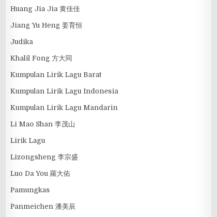
Huang Jia Jia 黄佳佳
Jiang Yu Heng 姜育恒
Judika
Khalil Fong 方大同
Kumpulan Lirik Lagu Barat
Kumpulan Lirik Lagu Indonesia
Kumpulan Lirik Lagu Mandarin
Li Mao Shan 李茂山
Lirik Lagu
Lizongsheng 李宗盛
Luo Da You 羅大佑
Pamungkas
Panmeichen 潘美辰