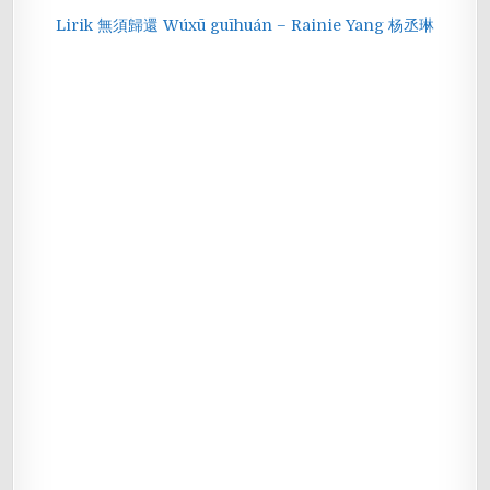
Lirik 無須歸還 Wúxū guīhuán – Rainie Yang 杨丞琳