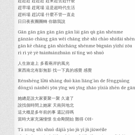
趕趕趕 趕趕趕 趕來趕去趕什麼
趕早場 趕尾場 這是超時代生活
趕科場 趕試場 什麼不管一直走
日日夜夜團團轉 你聽我說
Gǎn gǎn gǎn gǎn gǎn gǎn lái gǎn qù gǎn shénme
gǎnzǎo chǎng gǎn wěi chǎng zhè shì chāo shídài shē
gǎn kē chǎng gǎn shìchǎng shénme bùguǎn yīzhí zǒu
rì rì yè yè tuántuánzhuàn nǐ tīng wǒ shuō
人生旅途上 多看兩岸的風光
東西南北有影無影 找一下真的感覺 感覺
Rénshēng lǚtú shàng duō kàn liǎng’àn de fēngguāng
dōngxī nánběi yǒu yǐng wú yǐng zhǎo yīxià zhēn de gǎn
她總是說大家要聚一聚 久違了
說找個時間上她家 天南與地北
這大概是多年前的事 還記得嗎
當時大家充滿憧憬 生命剛開始 難得 OH~
Tā zǒng shì shuō dàjiā yào jù yī jù jiǔwéile