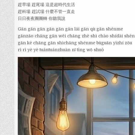
趕早場 趕尾場 這是超時代生活
趕科場 趕試場 什麼不管一直走
日日夜夜團團轉 你聽我說
Gǎn gǎn gǎn gǎn gǎn gǎn lái gǎn qù gǎn shénme
gǎnzǎo chǎng gǎn wěi chǎng zhè shì chāo shídài shē
gǎn kē chǎng gǎn shìchǎng shénme bùguǎn yīzhí zǒu
rì rì yè yè tuántuánzhuàn nǐ tīng wǒ shuō