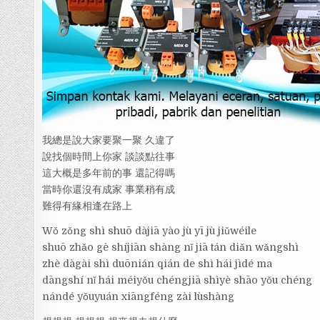
我總是說大家要聚一聚 久違了
說找個時間上你家 談談點往事
這大概是多年前的事 還記得嗎
當時你還沒有成家 事業稍有成
難得有緣相逢在路上
Wǒ zǒng shì shuō dàjiā yào jù yī jù jiǔwéile
shuō zhǎo gè shíjiān shàng nǐ jiā tán diǎn wǎngshì
zhè dàgài shì duōnián qián de shì hái jìdé ma
dāngshí nǐ hái méiyǒu chéngjiā shìyè shāo yǒu chéng
nándé yǒuyuán xiāngféng zài lùshàng