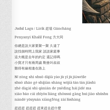
Judul Lagu / Lirik 趕場 Gǎnchǎng
Penyanyi Khalil Fong 方大同
你總是說大家要聚一聚 久違了
說找個時間上我家 談談家庭事
這大概是去年的約定 還記得嗎
小寶才只有兩周歲 剛會叫叔叔
難得有緣相逢在路上
Nǐ zǒng shì shuō dàjiā yào jù yī jù jiǔwéile
shuō zhǎo gè shíjiān shàng wǒjiā tán tán jiāshì
zhè dàgài shì qùnián de yuēdìng hái jìdé ma
xiǎo bǎo cái zhǐyǒu liǎng zhōusuì gāng huì jiào shūshu
nándé yǒuyuán xiāngféng zài lùshàng
趕趕趕 趕趕趕 趕來趕去趕什麼