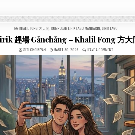
POSTED
KHALIL FONG 方大同
,
KUMPULAN LIRIK LAGU MANDARIN
,
LIRIK LAGU
IN
irik 趕場 Gǎnchǎng – Khalil Fong 方
SITI CHOIRIYAH
MARET 30, 2026
LEAVE A COMMENT