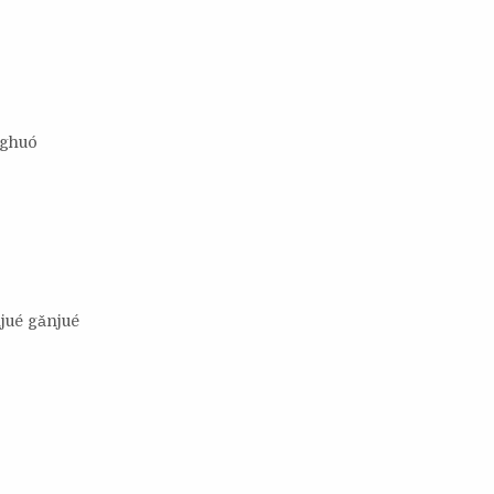
nghuó
jué gǎnjué