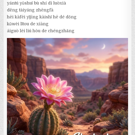
yántú yǔshuǐ bù shí dī luòxià
děng tàiyáng zhēngfā
hēi kāfēi yǐjīng kāishǐ hē dé dǒng
kǔwèi lǐtou de xiāng
áiguò lèi liú hòu de chéngzhǎng