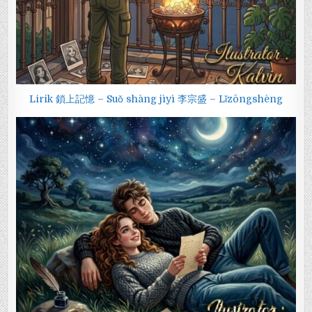
Lirik 鎖上記憶 – Suǒ shàng jìyì 李宗盛 – Lǐzōngshèng