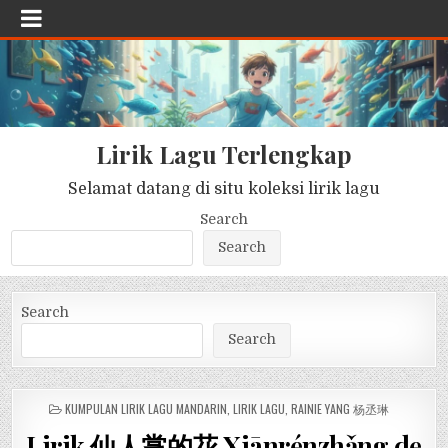
Lirik Lagu Terlengkap
Selamat datang di situ koleksi lirik lagu
Search
Search
Search
Search
POSTED
KUMPULAN LIRIK LAGU MANDARIN
,
LIRIK LAGU
,
RAINIE YANG 杨丞琳
IN
Lirik 仙人掌的花 Xiānrénzhǎng de