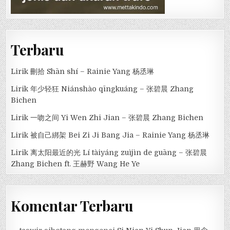
Terbaru
Lirik 刪拾 Shān shí – Rainie Yang 杨丞琳
Lirik 年少轻狂 Niánshào qīngkuáng – 张碧晨 Zhang
Bichen
Lirik 一吻之间 Yi Wen Zhi Jian – 张碧晨 Zhang Bichen
Lirik 被自己綁架 Bei Zi Ji Bang Jia – Rainie Yang 杨丞琳
Lirik 离太阳最近的光 Lí tàiyáng zuìjìn de guāng – 张碧晨
Zhang Bichen ft. 王赫野 Wang He Ye
Komentar Terbaru