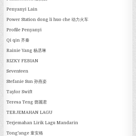
Penyanyi Lain
Power Station dong li huo che 动力火车
Profile Penyanyi
Qi qin 齐秦
Rainie Yang 杨丞琳
RIZKY FEBIAN
Seventeen
Stefanie Sun 孙燕姿
Taylor Swift
Teresa Teng 鄧麗君
TERJEMAHAN LAGU
Terjemahan Lirik Lagu Mandarin
Tong'ange 童安格