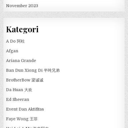
November 2023
Kategori
A Do 阿杜
Afgan
Ariana Grande
Ban Dun Xiong Di 半吨兄弟
BrotherBow 梁诚诚
Da Huan 大欢
Ed Sheeran
Event Dan Aktifitas
Faye Wong 王菲