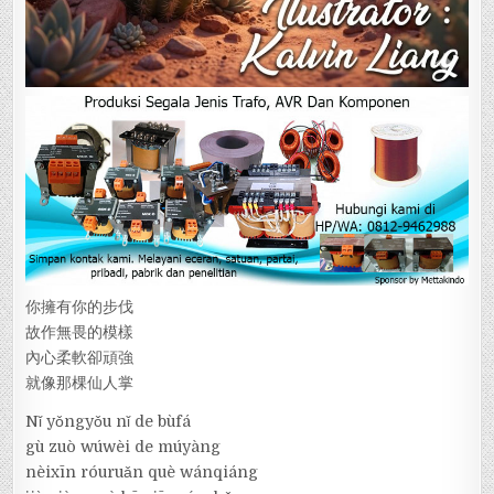
你擁有你的步伐
故作無畏的模樣
內心柔軟卻頑強
就像那棵仙人掌
Nǐ yǒngyǒu nǐ de bùfá
gù zuò wúwèi de múyàng
nèixīn róuruǎn què wánqiáng