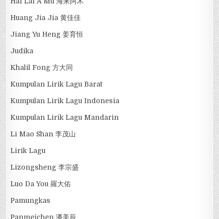
Hai Lai A Mu 海来阿木
Huang Jia Jia 黄佳佳
Jiang Yu Heng 姜育恒
Judika
Khalil Fong 方大同
Kumpulan Lirik Lagu Barat
Kumpulan Lirik Lagu Indonesia
Kumpulan Lirik Lagu Mandarin
Li Mao Shan 李茂山
Lirik Lagu
Lizongsheng 李宗盛
Luo Da You 羅大佑
Pamungkas
Panmeichen 潘美辰