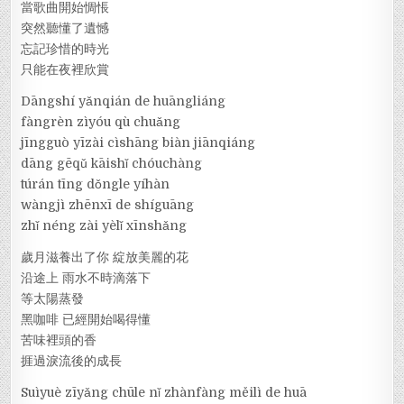
當歌曲開始惆悵
突然聽懂了遺憾
忘記珍惜的時光
只能在夜裡欣賞
Dāngshí yǎnqián de huāngliáng
fàngrèn zìyóu qù chuǎng
jīngguò yīzài cìshāng biàn jiānqiáng
dāng gēqǔ kāishǐ chóuchàng
túrán tīng dǒngle yíhàn
wàngjì zhēnxī de shíguāng
zhǐ néng zài yèlǐ xīnshǎng
歲月滋養出了你 綻放美麗的花
沿途上 雨水不時滴落下
等太陽蒸發
黑咖啡 已經開始喝得懂
苦味裡頭的香
捱過淚流後的成長
Suìyuè zīyǎng chūle nǐ zhànfàng měilì de huā