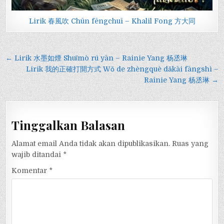
Lirik 春風吹 Chūn fēngchuī – Khalil Fong 方大同
Navigasi
← Lirik 水墨如煙 Shuǐmò rú yān – Rainie Yang 杨丞琳
pos
Lirik 我的正確打開方式 Wǒ de zhèngquè dǎkāi fāngshì –
Rainie Yang 杨丞琳 →
Tinggalkan Balasan
Alamat email Anda tidak akan dipublikasikan.
Ruas yang
wajib ditandai
*
Komentar
*