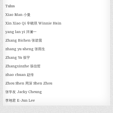
Tulus
Xiao Man 小曼
Xin Xiao Qi 辛晓琪 Winnie Hsin
yang lan yi 洋澜一
Zhang Bichen 张碧晨
zhang yu sheng 张雨生
Zhang Yu 張宇
Zhangxinzhe 張信哲
zhao chuan 赵传
Zhou Shen 周深 Shen Zhou
张学友 Jacky Cheung
李翊君 E-Jun Lee