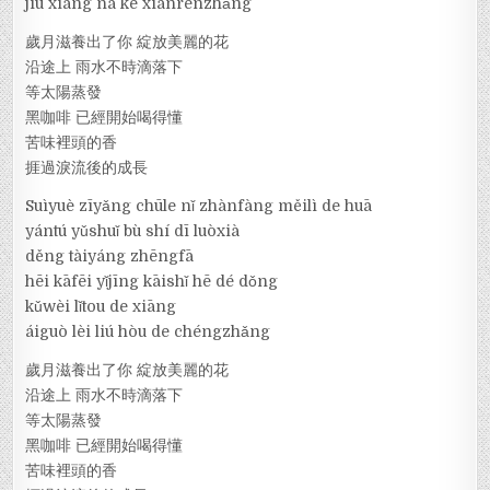
jiù xiàng nà kē xiānrénzhǎng
歲月滋養出了你 綻放美麗的花
沿途上 雨水不時滴落下
等太陽蒸發
黑咖啡 已經開始喝得懂
苦味裡頭的香
捱過淚流後的成長
Suìyuè zīyǎng chūle nǐ zhànfàng měilì de huā
yántú yǔshuǐ bù shí dī luòxià
děng tàiyáng zhēngfā
hēi kāfēi yǐjīng kāishǐ hē dé dǒng
kǔwèi lǐtou de xiāng
áiguò lèi liú hòu de chéngzhǎng
歲月滋養出了你 綻放美麗的花
沿途上 雨水不時滴落下
等太陽蒸發
黑咖啡 已經開始喝得懂
苦味裡頭的香