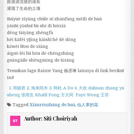
捱過淚流後的成長
灌溉了生命的土壤
Suìyuè zīyǎng chūle nǐ zhànfàng měilì de huā
yántú yǔshuǐ bù shí dī luòxià
děng tàiyáng zhēngfā
hēi kāfēi yǐjīng kāishǐ hē dé dǒng
kǔwèi lǐtou de xiāng
áiguò lèi liú hòu de chéngzhǎng
guàngàile shēngmìng de tǔrǎng
Temukan lagu Rainie Yang 杨丞琳 lainnya di link berikut
ini!
1. 邓丽君
2. 海来阿木
3. 阿杜 A Do
4. 大欢 dahuan
zhang yu
sheng 张雨生
Khalil Fong 方大同
Faye Wong 王菲
Tagged
Xiānrénzhǎng de huā
,
仙人掌的花
Author:
Siti Choiriyah