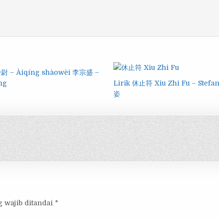
尉 – Àiqíng shàowèi 李宗盛 –
ng
Lirik 休止符 Xiu Zhi Fu – Stefa
姿
 wajib ditandai
*