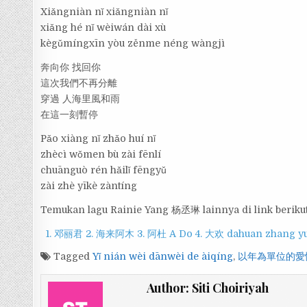
Xiǎngniàn nǐ xiǎngniàn nǐ
xiǎng hé nǐ wèiwán dài xù
kègǔmíngxīn yòu zěnme néng wàngjì
奔向你 找回你
這次我們不再分離
穿過 人海里風和雨
在這一刻暫停
Pǎo xiàng nǐ zhǎo huí nǐ
zhècì wǒmen bù zài fēnlí
chuānguò rén hǎilǐ fēngyǔ
zài zhè yīkè zàntíng
Temukan lagu Rainie Yang 杨丞琳 lainnya di link berikut
1. 邓丽君
2. 海来阿木
3. 阿杜 A Do
4. 大欢 dahuan
zhang 
Tagged
Yǐ nián wèi dānwèi de àiqíng
,
以年為單位的愛
Author:
Siti Choiriyah