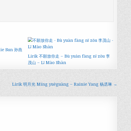
nie Sun 孙燕
Lirik 不願放你走 – Bù yuàn fàng nǐ zǒu 李
茂山 – Lǐ Mào Shān
Lirik 明月光 Míng yuèguāng – Rainie Yang 杨丞琳 →