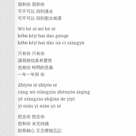
我和你 我和你
可不可以 回到過去
可不可以 回到那次相遇
Wǒ hé nǐ wǒ hé nǐ
kěbù kěyǐ huí dào guòqù
kěbù kěyǐ huí dào nà cì xiāngyù
只有你 只有你
讓我相信真有愛情
也相信 時間的意義
一年一年與 你
Zhǐyǒu nǐ zhǐyǒu nǐ
ràng wǒ xiāngxìn zhēnyǒu àiqíng
yě xiāngxìn shíjiān de yìyì
yī nián yī nián yǔ nǐ
想念你 想念你
想和你 未完待續
刻骨銘心 又怎麼能忘記