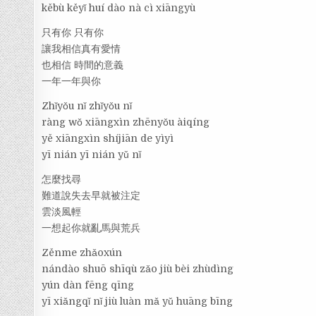
kěbù kěyǐ huí dào nà cì xiāngyù
只有你 只有你
讓我相信真有愛情
也相信 時間的意義
一年一年與你
Zhǐyǒu nǐ zhǐyǒu nǐ
ràng wǒ xiāngxìn zhēnyǒu àiqíng
yě xiāngxìn shíjiān de yìyì
yī nián yī nián yǔ nǐ
怎麼找尋
難道說失去早就被注定
雲淡風輕
一想起你就亂馬與荒兵
Zěnme zhǎoxún
nándào shuō shīqù zǎo jiù bèi zhùdìng
yún dàn fēng qīng
yī xiǎngqǐ nǐ jiù luàn mǎ yǔ huāng bīng