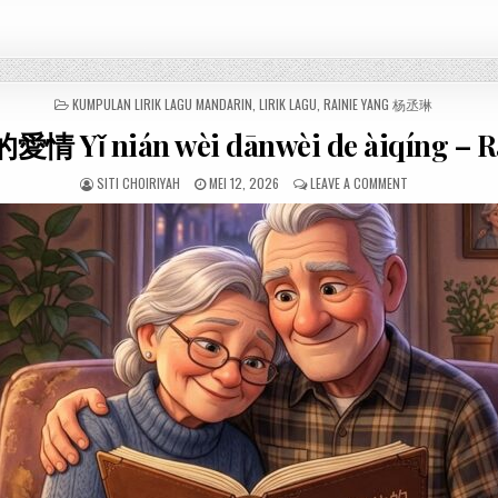
POSTED
KUMPULAN LIRIK LAGU MANDARIN
,
LIRIK LAGU
,
RAINIE YANG 杨丞琳
IN
 Yǐ nián wèi dānwèi de àiqíng – 
SITI CHOIRIYAH
MEI 12, 2026
LEAVE A COMMENT