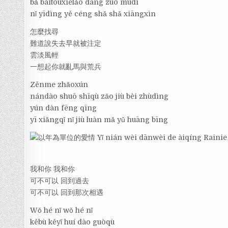
bǎ báitóuxiélǎo dàng zuò mùdì
nǐ yīdìng yě céng shǎ shǎ xiāngxìn
怎麼找尋
難道說失去早就被注定
雲淡風輕
一想起你就亂馬與荒兵
Zěnme zhǎoxún
nándào shuō shīqù zǎo jiù bèi zhùdìng
yún dàn fēng qīng
yī xiǎngqǐ nǐ jiù luàn mǎ yǔ huāng bīng
我和你 我和你
可不可以 回到過去
可不可以 回到那次相遇
Wǒ hé nǐ wǒ hé nǐ
kěbù kěyǐ huí dào guòqù