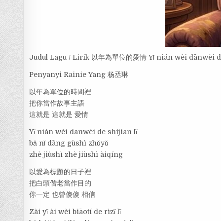
Judul Lagu / Lirik 以年為單位的愛情 Yǐ nián wèi dānwèi d
Penyanyi Rainie Yang 杨丞琳
以年為單位的時間裡
把你當作故事主語
這就是 這就是 愛情
Yǐ nián wèi dānwèi de shíjiān lǐ
bǎ nǐ dāng gùshì zhǔyǔ
zhè jiùshì zhè jiùshì àiqíng
以愛為標題的日子裡
把白頭偕老當作目的
你一定 也曾傻傻 相信
Zài yǐ ài wèi biāotí de rìzǐ lǐ