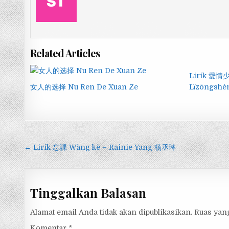
Related Articles
Lirik 愛情少
女人的选择 Nu Ren De Xuan Ze
Lǐzōngshè
Navigasi
← Lirik 忘課 Wàng kè – Rainie Yang 杨丞琳
pos
Tinggalkan Balasan
Alamat email Anda tidak akan dipublikasikan.
Ruas yang
Komentar
*