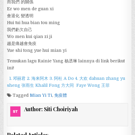
而我們 的關係
Er wo men de guan xi
會退化 變透明
Hui tui hua bian tou ming
我們虧欠自己
Wo men kui qian zi ji
越是痛越會免疫
Yue shi tong yue hui mian yi
Temukan lagu Rainie Yang 杨丞琳 lainnya di link berikut
ini!
1. 邓丽君
2. 海来阿木
3. 阿杜 A Do
4. 大欢 dahuan
zhang yu
sheng 张雨生
Khalil Fong 方大同
Faye Wong 王菲
Tagged
Mian Yi Ti
,
免疫體
Author:
Siti Choiriyah
Related Articles