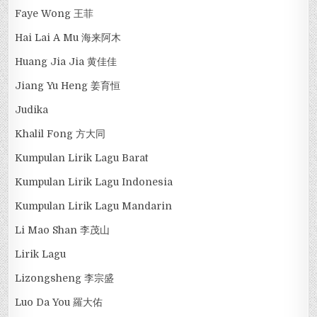
Faye Wong 王菲
Hai Lai A Mu 海来阿木
Huang Jia Jia 黄佳佳
Jiang Yu Heng 姜育恒
Judika
Khalil Fong 方大同
Kumpulan Lirik Lagu Barat
Kumpulan Lirik Lagu Indonesia
Kumpulan Lirik Lagu Mandarin
Li Mao Shan 李茂山
Lirik Lagu
Lizongsheng 李宗盛
Luo Da You 羅大佑