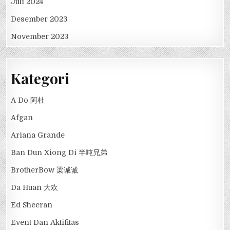
Juli 2024
Desember 2023
November 2023
Kategori
A Do 阿杜
Afgan
Ariana Grande
Ban Dun Xiong Di 半吨兄弟
BrotherBow 梁诚诚
Da Huan 大欢
Ed Sheeran
Event Dan Aktifitas