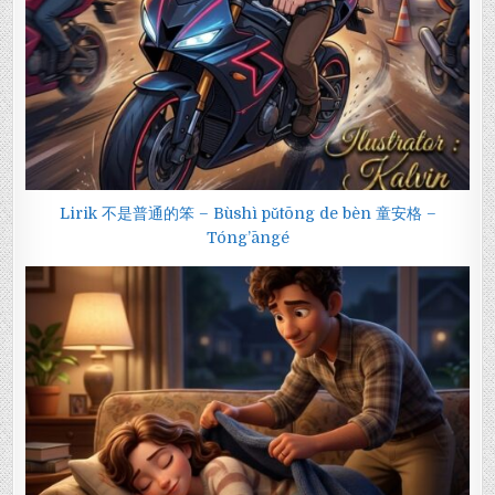
Lirik 不是普通的笨 – Bùshì pǔtōng de bèn 童安格 –
Tóng’āngé