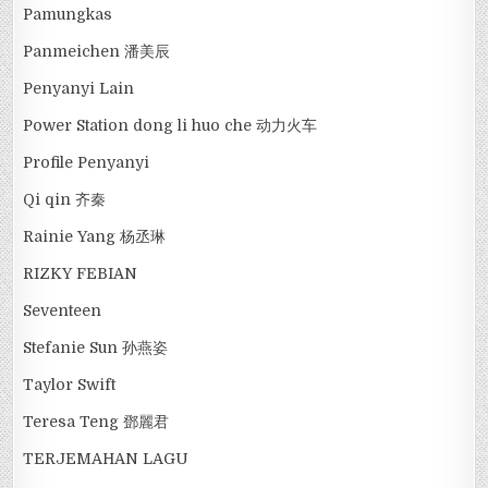
Pamungkas
Panmeichen 潘美辰
Penyanyi Lain
Power Station dong li huo che 动力火车
Profile Penyanyi
Qi qin 齐秦
Rainie Yang 杨丞琳
RIZKY FEBIAN
Seventeen
Stefanie Sun 孙燕姿
Taylor Swift
Teresa Teng 鄧麗君
TERJEMAHAN LAGU