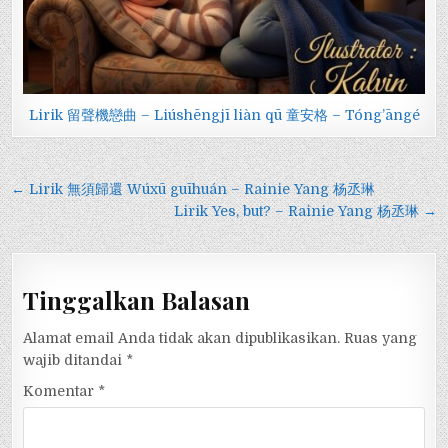
Lirik 留聲機戀曲 – Liúshēngjī liàn qū 童安格 – Tóng’āngé
Navigasi
← Lirik 無須歸還 Wúxū guīhuán – Rainie Yang 杨丞琳
pos
Lirik Yes, but? – Rainie Yang 杨丞琳 →
Tinggalkan Balasan
Alamat email Anda tidak akan dipublikasikan.
Ruas yang
wajib ditandai
*
Komentar
*