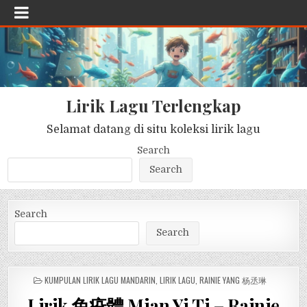
Lirik Lagu Terlengkap
Selamat datang di situ koleksi lirik lagu
Search
Search
Search
Search
POSTED
KUMPULAN LIRIK LAGU MANDARIN
,
LIRIK LAGU
,
RAINIE YANG 杨丞琳
IN
Lirik 免疫體 Mian Yi Ti – Rainie