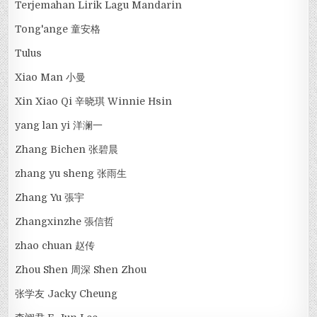
Terjemahan Lirik Lagu Mandarin
Tong'ange 童安格
Tulus
Xiao Man 小曼
Xin Xiao Qi 辛晓琪 Winnie Hsin
yang lan yi 洋澜一
Zhang Bichen 张碧晨
zhang yu sheng 张雨生
Zhang Yu 張宇
Zhangxinzhe 張信哲
zhao chuan 赵传
Zhou Shen 周深 Shen Zhou
张学友 Jacky Cheung