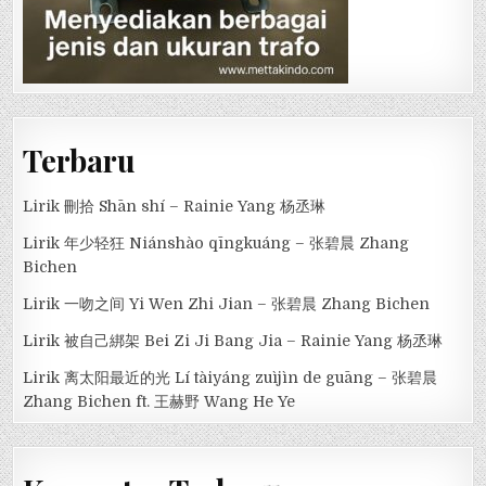
Terbaru
Lirik 刪拾 Shān shí – Rainie Yang 杨丞琳
Lirik 年少轻狂 Niánshào qīngkuáng – 张碧晨 Zhang
Bichen
Lirik 一吻之间 Yi Wen Zhi Jian – 张碧晨 Zhang Bichen
Lirik 被自己綁架 Bei Zi Ji Bang Jia – Rainie Yang 杨丞琳
Lirik 离太阳最近的光 Lí tàiyáng zuìjìn de guāng – 张碧晨
Zhang Bichen ft. 王赫野 Wang He Ye