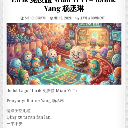
Yang 杨丞琳
SITI CHOIRIYAH
MEI 12, 2026
LEAVE A COMMENT
Judul Lagu / Lirik 免疫體 Mian Yi Ti
Penyanyi Rainie Yang 杨丞琳
情緒突然氾濫
Qing xu tu ran fan lan
一半不安