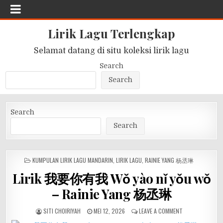
Lirik Lagu Terlengkap
Selamat datang di situ koleksi lirik lagu
Search
Search
Search
Search
POSTED
KUMPULAN LIRIK LAGU MANDARIN
,
LIRIK LAGU
,
RAINIE YANG 杨丞琳
IN
Lirik 我要你有我 Wǒ yào nǐ yǒu wǒ
– Rainie Yang 杨丞琳
SITI CHOIRIYAH
MEI 12, 2026
LEAVE A COMMENT