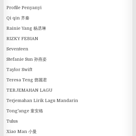
Profile Penyanyi
Qi qin 齐秦
Rainie Yang 杨丞琳
RIZKY FEBIAN
Seventeen
Stefanie Sun 孙燕姿
Taylor Swift
Teresa Teng 鄧麗君
TERJEMAHAN LAGU
Terjemahan Lirik Lagu Mandarin
Tong'ange 童安格
Tulus
Xiao Man 小曼