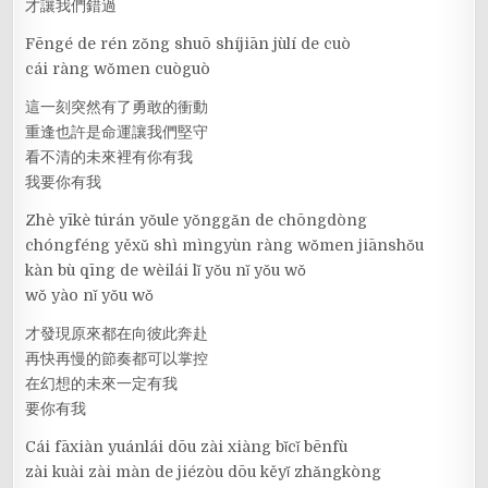
才讓我們錯過
Fēngé de rén zǒng shuō shíjiān jùlí de cuò
cái ràng wǒmen cuòguò
這一刻突然有了勇敢的衝動
重逢也許是命運讓我們堅守
看不清的未來裡有你有我
我要你有我
Zhè yīkè túrán yǒule yǒnggǎn de chōngdòng
chóngféng yěxǔ shì mìngyùn ràng wǒmen jiānshǒu
kàn bù qīng de wèilái lǐ yǒu nǐ yǒu wǒ
wǒ yào nǐ yǒu wǒ
才發現原來都在向彼此奔赴
再快再慢的節奏都可以掌控
在幻想的未來一定有我
要你有我
Cái fāxiàn yuánlái dōu zài xiàng bǐcǐ bēnfù
zài kuài zài màn de jiézòu dōu kěyǐ zhǎngkòng