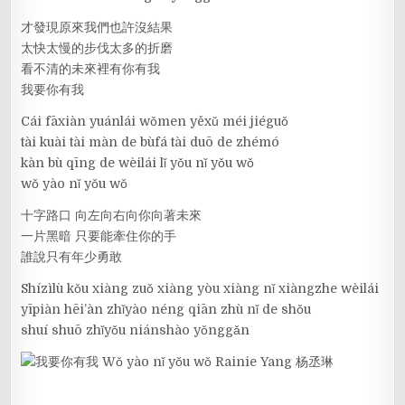
才發現原來我們也許沒結果
太快太慢的步伐太多的折磨
看不清的未來裡有你有我
我要你有我
Cái fāxiàn yuánlái wǒmen yěxǔ méi jiéguǒ
tài kuài tài màn de bùfá tài duō de zhémó
kàn bù qīng de wèilái lǐ yǒu nǐ yǒu wǒ
wǒ yào nǐ yǒu wǒ
十字路口 向左向右向你向著未來
一片黑暗 只要能牽住你的手
誰說只有年少勇敢
Shízìlù kǒu xiàng zuǒ xiàng yòu xiàng nǐ xiàngzhe wèilái
yīpiàn hēi’àn zhǐyào néng qiān zhù nǐ de shǒu
shuí shuō zhǐyǒu niánshào yǒnggǎn