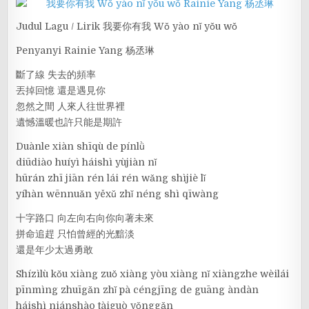
Judul Lagu / Lirik 我要你有我 Wǒ yào nǐ yǒu wǒ
Penyanyi Rainie Yang 杨丞琳
斷了線 失去的頻率
丟掉回憶 還是遇見你
忽然之間 人來人往世界裡
遺憾溫暖也許只能是期許
Duànle xiàn shīqù de pínlǜ
diūdiào huíyì háishì yùjiàn nǐ
hūrán zhī jiān rén lái rén wǎng shìjiè lǐ
yíhàn wēnnuǎn yěxǔ zhǐ néng shì qīwàng
十字路口 向左向右向你向著未來
拼命追趕 只怕曾經的光黯淡
還是年少太過勇敢
Shízìlù kǒu xiàng zuǒ xiàng yòu xiàng nǐ xiàngzhe wèilái
pīnmìng zhuīgǎn zhǐ pà céngjīng de guāng àndàn
háishì niánshào tàiguò yǒnggǎn