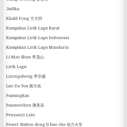
Judika
Khalil Fong 方大同
Kumpulan Lirik Lagu Barat
Kumpulan Lirik Lagu Indonesia
Kumpulan Lirik Lagu Mandarin
Li Mao Shan 李茂山
Lirik Lagu
Lizongsheng 李宗盛
Luo Da You 羅大佑
Pamungkas
Panmeichen 潘美辰
Penyanyi Lain
Power Station dong li huo che 动力火车