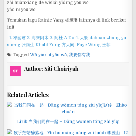
zài huànxiǎng de wèilái yīdìng yǒu wǒ
yào nǐ yǒu wǒ
Temukan lagu Rainie Yang 杨丞琳 lainnya di link berikut
ini!
1. 邓丽君
2. 海来阿木
3. 阿杜 A Do
4. 大欢 dahuan
zhang yu
sheng 张雨生
Khalil Fong 方大同
Faye Wong 王菲
Tagged
Wǒ yào nǐ yǒu wǒ
,
我要你有我
Author:
Siti Choiriyah
Related Articles
Lirik 当我们同在一起 – Dāng wǒmen tóng zài yīqǐ