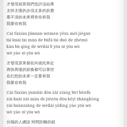
才發現就算我們也許沒結果
太快太慢的步伐太多的折磨
看不清的未來裡有你有我
我要你有我
Cái fāxiàn jiùsuàn wǒmen yěxǔ méi jiéguǒ
tài kuài tài màn de bùfá tài duō de zhémó
kàn bù qīng de wèilái lǐ yǒu nǐ yǒu wǒ
wǒ yào nǐ yǒu wǒ
才發現原來都在向彼此奔赴
再快再慢的節奏都可以掌控
在幻想的未來一定要有我
我要你有我
Cái fāxiàn yuánlái dōu zài xiàng bǐcǐ bēnfù
zài kuài zài màn de jiézòu dōu kěyǐ zhǎngkòng
zài huànxiǎng de wèilái yīdìng yào yǒu wǒ
wǒ yào nǐ yǒu wǒ
分隔的人總說 時間距離的錯