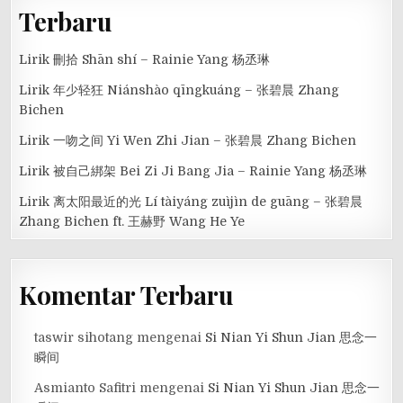
Terbaru
Lirik 刪拾 Shān shí – Rainie Yang 杨丞琳
Lirik 年少轻狂 Niánshào qīngkuáng – 张碧晨 Zhang
Bichen
Lirik 一吻之间 Yi Wen Zhi Jian – 张碧晨 Zhang Bichen
Lirik 被自己綁架 Bei Zi Ji Bang Jia – Rainie Yang 杨丞琳
Lirik 离太阳最近的光 Lí tàiyáng zuìjìn de guāng – 张碧晨
Zhang Bichen ft. 王赫野 Wang He Ye
Komentar Terbaru
taswir sihotang
mengenai
Si Nian Yi Shun Jian 思念一
瞬间
Asmianto Safitri
mengenai
Si Nian Yi Shun Jian 思念一