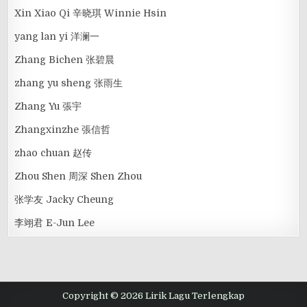
Xin Xiao Qi 辛晓琪 Winnie Hsin
yang lan yi 洋澜一
Zhang Bichen 张碧晨
zhang yu sheng 张雨生
Zhang Yu 張宇
Zhangxinzhe 張信哲
zhao chuan 赵传
Zhou Shen 周深 Shen Zhou
张学友 Jacky Cheung
李翊君 E-Jun Lee
Copyright © 2026 Lirik Lagu Terlengkap