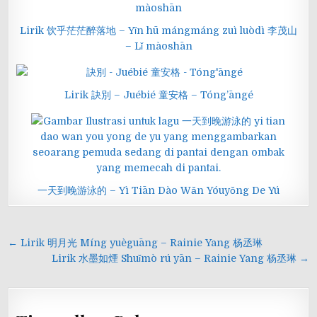
Lirik 饮乎茫茫醉落地 – Yǐn hū mángmáng zuì luòdì 李茂山
– Lǐ màoshān
Lirik 訣別 – Juébié 童安格 – Tóng’āngé
一天到晚游泳的 – Yì Tiān Dào Wǎn Yóuyǒng De Yú
Navigasi
← Lirik 明月光 Míng yuèguāng – Rainie Yang 杨丞琳
pos
Lirik 水墨如煙 Shuǐmò rú yān – Rainie Yang 杨丞琳 →