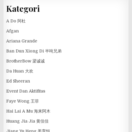
Kategori
A Do 阿杜
Afgan
Ariana Grande
Ban Dun Xiong Di 半吨兄弟
BrotherBow 梁诚诚
Da Huan 大欢
Ed Sheeran
Event Dan Aktifitas
Faye Wong 王菲
Hai Lai A Mu 海来阿木
Huang Jia Jia 黄佳佳
Jiang Yu Heng 姜育恒