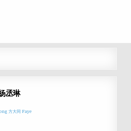
g 杨丞琳