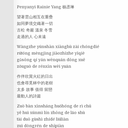
Penyanyi Rainie Yang 杨丞琳
望著雲山相互在重疊
如同夢境交織著一切
古松 奇巖 溫泉 冬雪
走過的人 心未遠
Wàngzhe yúnshān xiānghù zài chóngdié
rútóng mèngjìng jiāozhīzhe yīqiè
gǔsōng qí yán wēnquán dōng xuě
zǒuguò de rénxīn wèi yuǎn
作伴欣賞火紅的日出
也會尋覓林中的老樹
太多 故事 值得 留戀
最動人的詩篇
Zuò bàn xīnshǎng huǒhóng de rì chū
yě huì xúnmì lín zhōng de lǎo shù
tài duō gùshì zhídé liúliàn
zuì dòngrén de shīpiān