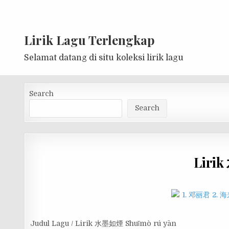
Lirik Lagu Terlengkap
Selamat datang di situ koleksi lirik lagu
Search
Search
Liri
Judul Lagu / Lirik 水墨如煙 Shuǐmò rú yān