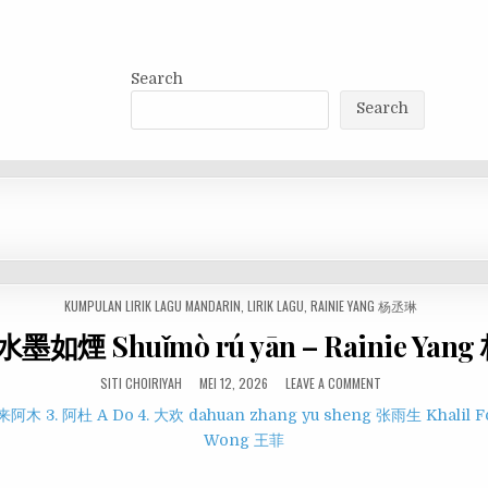
Search
Search
POSTED
KUMPULAN LIRIK LAGU MANDARIN
,
LIRIK LAGU
,
RAINIE YANG 杨丞琳
IN
k 水墨如煙 Shuǐmò rú yān – Rainie Yan
SITI CHOIRIYAH
MEI 12, 2026
LEAVE A COMMENT