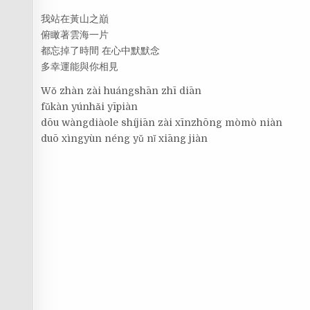
我站在黃山之巔
俯瞰著雲海一片
都忘掉了時間 在心中默默念
多幸運能與你相見
Wǒ zhàn zài huángshān zhī diān
fǔkàn yúnhǎi yīpiàn
dōu wàngdiàole shíjiān zài xīnzhōng mòmò niàn
duō xìngyùn néng yǔ nǐ xiāng jiàn