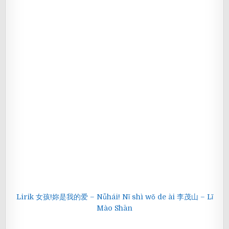
Lirik 女孩!妳是我的爱 – Nǚhái! Nǐ shì wǒ de ài 李茂山 – Lǐ
Mào Shān