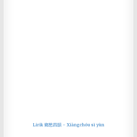
Lirik 鄉愁四韻 – Xiāngchóu sì yùn