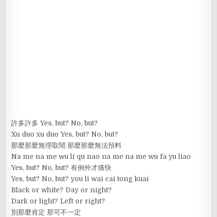
許多許多 Yes, but? No, but?
Xu duo xu duo Yes, but? No, but?
那麼那麼無理取鬧 那麼那麼無法預料
Na me na me wu li qu nao na me na me wu fa yu liao
Yes, but? No, but? 有例外才痛快
Yes, but? No, but? you li wai cai tong kuai
Black or white? Day or night?
Dark or light? Left or right?
別那麼肯定 那可不一定