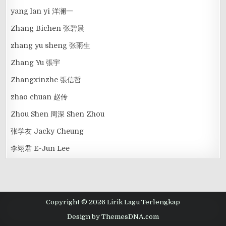
yang lan yi 洋澜一
Zhang Bichen 张碧晨
zhang yu sheng 张雨生
Zhang Yu 張宇
Zhangxinzhe 張信哲
zhao chuan 赵传
Zhou Shen 周深 Shen Zhou
张学友 Jacky Cheung
李翊君 E-Jun Lee
Copyright © 2026 Lirik Lagu Terlengkap
Design by ThemesDNA.com