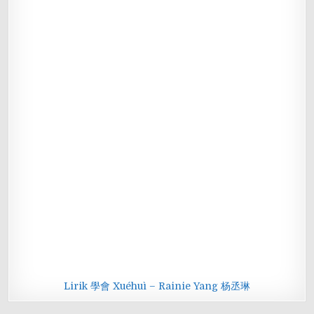
Lirik 學會 Xuéhuì – Rainie Yang 杨丞琳