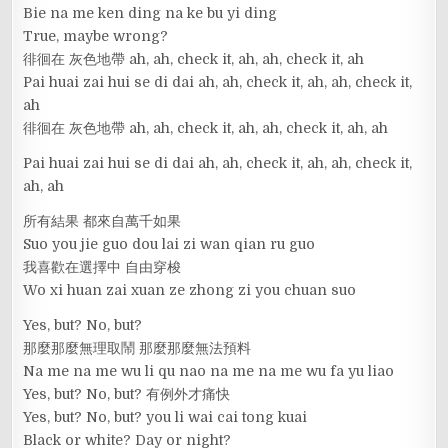
Bie na me ken ding na ke bu yi ding
True, maybe wrong?
徘徊在 灰色地帶 ah, ah, check it, ah, ah, check it, ah
Pai huai zai hui se di dai ah, ah, check it, ah, ah, check it,
ah
徘徊在 灰色地帶 ah, ah, check it, ah, ah, check it, ah, ah
Pai huai zai hui se di dai ah, ah, check it, ah, ah, check it,
ah, ah
所有結果 都來自萬千如果
Suo you jie guo dou lai zi wan qian ru guo
我喜歡在選擇中 自由穿梭
Wo xi huan zai xuan ze zhong zi you chuan suo
Yes, but? No, but?
那麼那麼無理取鬧 那麼那麼無法預料
Na me na me wu li qu nao na me na me wu fa yu liao
Yes, but? No, but? 有例外才痛快
Yes, but? No, but? you li wai cai tong kuai
Black or white? Day or night?