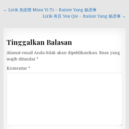
Navigasi
← Lirik 免疫體 Mian Yi Ti – Rainie Yang 杨丞琳
pos
Lirik 有且 You Qie – Rainie Yang 杨丞琳 →
Tinggalkan Balasan
Alamat email Anda tidak akan dipublikasikan.
Ruas yang
wajib ditandai
*
Komentar
*