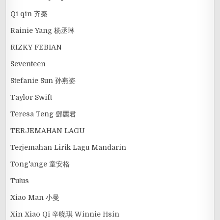
Qi qin 齐秦
Rainie Yang 杨丞琳
RIZKY FEBIAN
Seventeen
Stefanie Sun 孙燕姿
Taylor Swift
Teresa Teng 鄧麗君
TERJEMAHAN LAGU
Terjemahan Lirik Lagu Mandarin
Tong'ange 童安格
Tulus
Xiao Man 小曼
Xin Xiao Qi 辛晓琪 Winnie Hsin