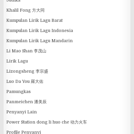
Judika
Khalil Fong 方大同
Kumpulan Lirik Lagu Barat
Kumpulan Lirik Lagu Indonesia
Kumpulan Lirik Lagu Mandarin
Li Mao Shan 李茂山
Lirik Lagu
Lizongsheng 李宗盛
Luo Da You 羅大佑
Pamungkas
Panmeichen 潘美辰
Penyanyi Lain
Power Station dong li huo che 动力火车
Profile Penyanyi