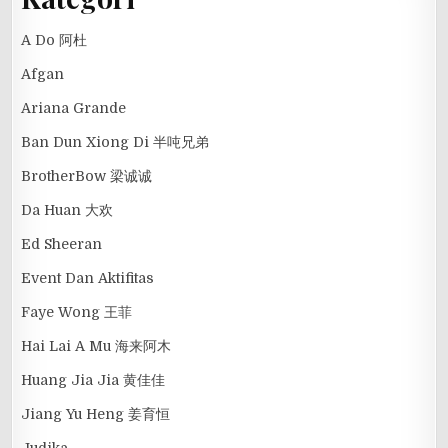
A Do 阿杜
Afgan
Ariana Grande
Ban Dun Xiong Di 半吨兄弟
BrotherBow 梁诚诚
Da Huan 大欢
Ed Sheeran
Event Dan Aktifitas
Faye Wong 王菲
Hai Lai A Mu 海来阿木
Huang Jia Jia 黄佳佳
Jiang Yu Heng 姜育恒