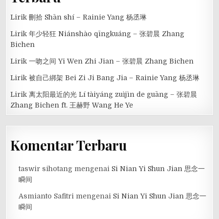
Lirik 刪拾 Shān shí – Rainie Yang 杨丞琳
Lirik 年少轻狂 Niánshào qīngkuáng – 张碧晨 Zhang
Bichen
Lirik 一吻之间 Yi Wen Zhi Jian – 张碧晨 Zhang Bichen
Lirik 被自己綁架 Bei Zi Ji Bang Jia – Rainie Yang 杨丞琳
Lirik 离太阳最近的光 Lí tàiyáng zuìjìn de guāng – 张碧晨
Zhang Bichen ft. 王赫野 Wang He Ye
Komentar Terbaru
taswir sihotang
mengenai
Si Nian Yi Shun Jian 思念一
瞬间
Asmianto Safitri
mengenai
Si Nian Yi Shun Jian 思念一
瞬间