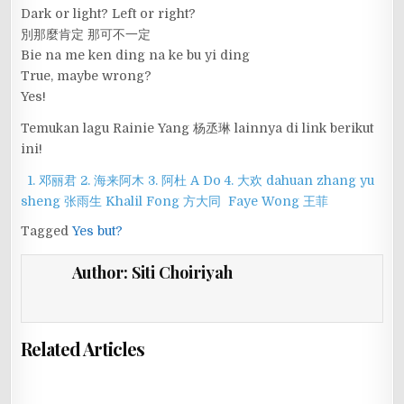
Dark or light? Left or right?
別那麼肯定 那可不一定
Bie na me ken ding na ke bu yi ding
True, maybe wrong?
Yes!
Temukan lagu Rainie Yang 杨丞琳 lainnya di link berikut
ini!
1. 邓丽君
2. 海来阿木
3. 阿杜 A Do
4. 大欢 dahuan
zhang yu
sheng 张雨生
Khalil Fong 方大同
Faye Wong 王菲
Tagged
Yes but?
Author:
Siti Choiriyah
Related Articles