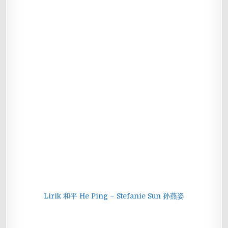
Lirik 和平 He Ping – Stefanie Sun 孙燕姿