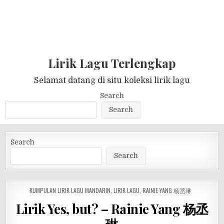
Lirik Lagu Terlengkap
Selamat datang di situ koleksi lirik lagu
Search
Search
Search
Search
POSTED
KUMPULAN LIRIK LAGU MANDARIN
,
LIRIK LAGU
,
RAINIE YANG 杨丞琳
IN
Lirik Yes, but? – Rainie Yang 杨丞