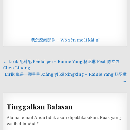
我怎麼離開你 – Wǒ zěn me lí kāi nǐ
Navigasi
← Lirik 配对配 Pèiduì pèi – Rainie Yang 杨丞琳 Feat. 陈立农
pos
Chen Linong
Lirik 像是一颗星星 Xiàng yī kē xīngxīng – Rainie Yang 杨丞琳
→
Tinggalkan Balasan
Alamat email Anda tidak akan dipublikasikan.
Ruas yang
wajib ditandai
*