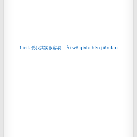
Lirik 爱我其实很容易 – Ài wǒ qíshí hěn jiǎndān