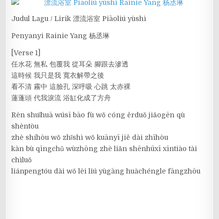
Judul Lagu / Lirik 漂流浴室 Piāoliú yùshì
Penyanyi Rainie Yang 杨丞琳
[Verse 1]
任水花 無私 包覆我 從耳朵 腳跟去滲透
這時候 我只是我 寬衣解帶之後
看不清 霧中 這臉孔 深呼吸 心跳 太赤裸
蓮蓬頭 代我淚流 浴缸化成了方舟
Rèn shuǐhuā wúsī bāo fù wǒ cóng ěrduǒ jiǎogēn qù
shèntòu
zhè shíhòu wǒ zhǐshì wǒ kuānyī jiě dài zhīhòu
kàn bù qīngchǔ wùzhōng zhè liǎn shēnhūxī xīntiào tài
chìluǒ
liánpengtóu dài wǒ lèi liú yùgāng huàchéngle fāngzhōu