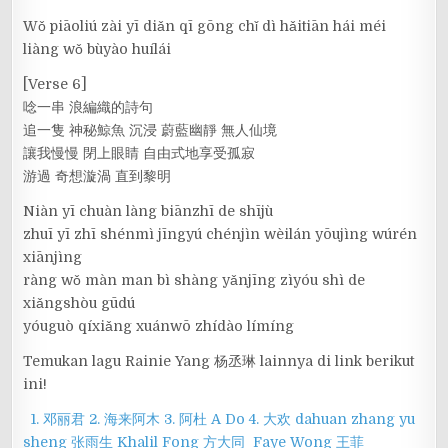
Wǒ piāoliú zài yī diǎn qī gōng chǐ dì hǎitiān hái méi
liàng wǒ bùyào huílái
[Verse 6]
唸一串 浪編織的詩句
追一隻 神秘鯨魚 沉浸 蔚藍幽靜 無人仙境
讓我慢慢 閉上眼睛 自由式地享受孤寂
游過 奇想漩渦 直到黎明
Niàn yī chuàn làng biānzhī de shījù
zhuī yī zhī shénmì jīngyú chénjìn wèilán yōujìng wúrén
xiānjìng
ràng wǒ màn man bì shàng yǎnjīng zìyóu shì de
xiǎngshòu gūdú
yóuguò qíxiǎng xuánwō zhídào límíng
Temukan lagu Rainie Yang 杨丞琳 lainnya di link berikut
ini!
1. 邓丽君
2. 海来阿木
3. 阿杜 A Do
4. 大欢 dahuan
zhang yu
sheng 张雨生
Khalil Fong 方大同
Faye Wong 王菲