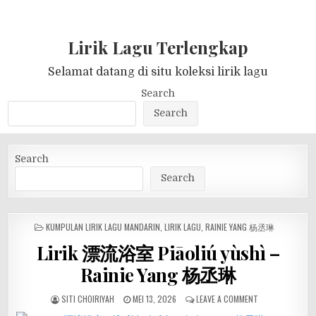
Lirik Lagu Terlengkap
Selamat datang di situ koleksi lirik lagu
Search
Search
Search
Search
POSTED
KUMPULAN LIRIK LAGU MANDARIN
,
LIRIK LAGU
,
RAINIE YANG 杨丞琳
IN
Lirik 漂流浴室 Piāoliú yùshì –
Rainie Yang 杨丞琳
SITI CHOIRIYAH
MEI 13, 2026
LEAVE A COMMENT