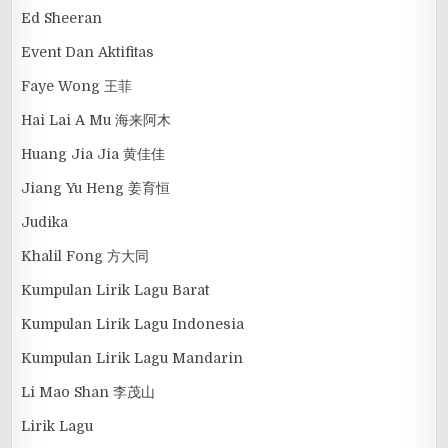
Ed Sheeran
Event Dan Aktifitas
Faye Wong 王菲
Hai Lai A Mu 海来阿木
Huang Jia Jia 黄佳佳
Jiang Yu Heng 姜育恒
Judika
Khalil Fong 方大同
Kumpulan Lirik Lagu Barat
Kumpulan Lirik Lagu Indonesia
Kumpulan Lirik Lagu Mandarin
Li Mao Shan 李茂山
Lirik Lagu