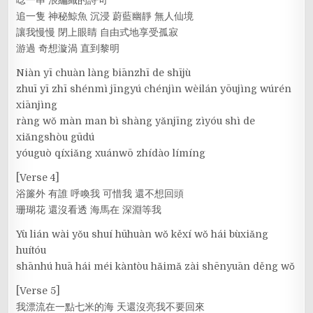
追一隻 神秘鯨魚 沉浸 蔚藍幽靜 無人仙境
讓我慢慢 閉上眼睛 自由式地享受孤寂
游過 奇想漩渦 直到黎明
Niàn yī chuàn làng biānzhī de shījù
zhuī yī zhī shénmì jīngyú chénjìn wèilán yōujìng wúrén
xiānjìng
ràng wǒ màn man bì shàng yǎnjīng zìyóu shì de
xiǎngshòu gūdú
yóuguò qíxiǎng xuánwō zhídào límíng
[Verse 4]
浴簾外 有誰 呼喚我 可惜我 還不想回頭
珊瑚花 還沒看透 海馬在 深淵等我
Yù lián wài yǒu shuí hūhuàn wǒ kěxí wǒ hái bùxiǎng
huítóu
shānhú huā hái méi kàntòu hǎimǎ zài shēnyuān děng wǒ
[Verse 5]
我漂流在一點七米的海 天還沒亮我不要回來