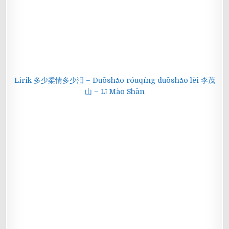
Lirik 多少柔情多少泪 – Duōshǎo róuqíng duōshǎo lèi 李茂
山 – Lǐ Mào Shān