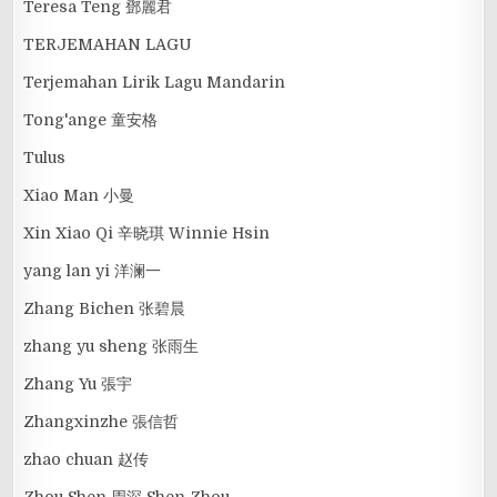
Teresa Teng 鄧麗君
TERJEMAHAN LAGU
Terjemahan Lirik Lagu Mandarin
Tong'ange 童安格
Tulus
Xiao Man 小曼
Xin Xiao Qi 辛晓琪 Winnie Hsin
yang lan yi 洋澜一
Zhang Bichen 张碧晨
zhang yu sheng 张雨生
Zhang Yu 張宇
Zhangxinzhe 張信哲
zhao chuan 赵传
Zhou Shen 周深 Shen Zhou