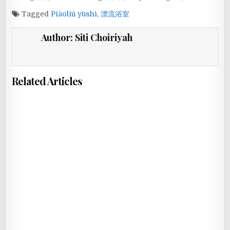
Tagged
Piāoliú yùshì
,
漂流浴室
Author:
Siti Choiriyah
Related Articles