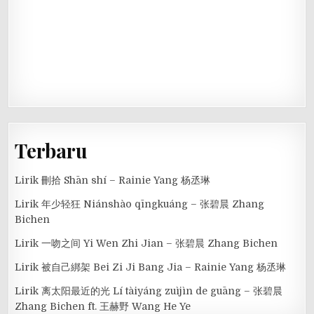
Terbaru
Lirik 刪拾 Shān shí – Rainie Yang 杨丞琳
Lirik 年少轻狂 Niánshào qīngkuáng – 张碧晨 Zhang
Bichen
Lirik 一吻之间 Yi Wen Zhi Jian – 张碧晨 Zhang Bichen
Lirik 被自己綁架 Bei Zi Ji Bang Jia – Rainie Yang 杨丞琳
Lirik 离太阳最近的光 Lí tàiyáng zuìjìn de guāng – 张碧晨
Zhang Bichen ft. 王赫野 Wang He Ye