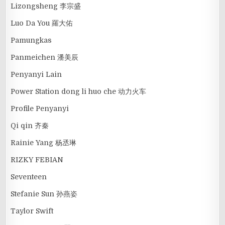
Lizongsheng 李宗盛
Luo Da You 羅大佑
Pamungkas
Panmeichen 潘美辰
Penyanyi Lain
Power Station dong li huo che 动力火车
Profile Penyanyi
Qi qin 齐秦
Rainie Yang 杨丞琳
RIZKY FEBIAN
Seventeen
Stefanie Sun 孙燕姿
Taylor Swift