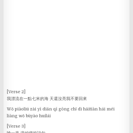
[Verse 2]
我漂流在一點七米的海 天還沒亮我不要回來
Wǒ piāoliú zài yī diǎn qī gōng chǐ dì hǎitiān hái méi
liàng wǒ bùyào huílái
[Verse 3]
唸一串 浪編織的詩句