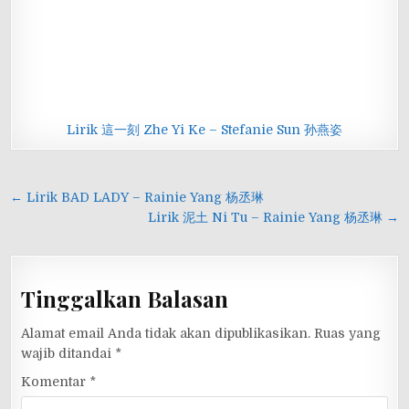
Lirik 這一刻 Zhe Yi Ke – Stefanie Sun 孙燕姿
Navigasi
← Lirik BAD LADY – Rainie Yang 杨丞琳
pos
Lirik 泥土 Ni Tu – Rainie Yang 杨丞琳 →
Tinggalkan Balasan
Alamat email Anda tidak akan dipublikasikan.
Ruas yang
wajib ditandai
*
Komentar
*