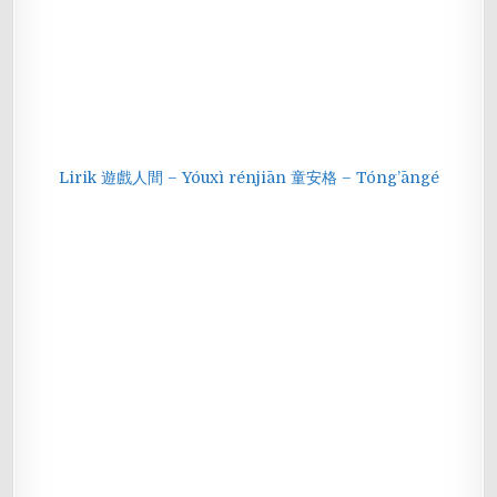
Lirik 遊戲人間 – Yóuxì rénjiān 童安格 – Tóng’āngé