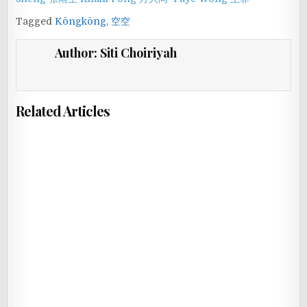
Tagged
Kōngkōng
,
空空
Author:
Siti Choiriyah
Related Articles