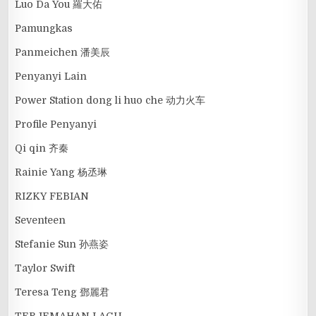
Luo Da You 羅大佑
Pamungkas
Panmeichen 潘美辰
Penyanyi Lain
Power Station dong li huo che 动力火车
Profile Penyanyi
Qi qin 齐秦
Rainie Yang 杨丞琳
RIZKY FEBIAN
Seventeen
Stefanie Sun 孙燕姿
Taylor Swift
Teresa Teng 鄧麗君
TERJEMAHAN LAGU