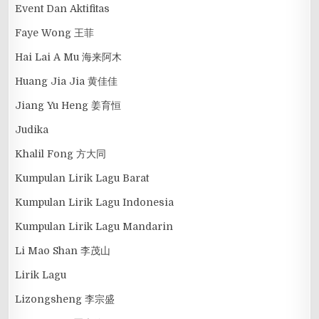
Event Dan Aktifitas
Faye Wong 王菲
Hai Lai A Mu 海来阿木
Huang Jia Jia 黄佳佳
Jiang Yu Heng 姜育恒
Judika
Khalil Fong 方大同
Kumpulan Lirik Lagu Barat
Kumpulan Lirik Lagu Indonesia
Kumpulan Lirik Lagu Mandarin
Li Mao Shan 李茂山
Lirik Lagu
Lizongsheng 李宗盛