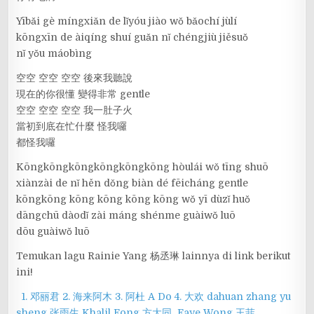
Yībǎi gè míngxiǎn de lǐyóu jiào wǒ bǎochí jùlí
kōngxīn de àiqíng shuí guǎn nǐ chéngjiù jiěsuǒ
nǐ yǒu máobìng
空空 空空 空空 後來我聽說
現在的你很懂 變得非常 gentle
空空 空空 空空 我一肚子火
當初到底在忙什麼 怪我囉
都怪我囉
Kōngkōngkōngkōngkōngkōng hòulái wǒ tīng shuō
xiànzài de nǐ hěn dǒng biàn dé fēicháng gentle
kōngkōng kōng kōng kōng kōng wǒ yī dùzǐ huǒ
dāngchū dàodǐ zài máng shénme guàiwǒ luō
dōu guàiwǒ luō
Temukan lagu Rainie Yang 杨丞琳 lainnya di link berikut
ini!
1. 邓丽君
2. 海来阿木
3. 阿杜 A Do
4. 大欢 dahuan
zhang yu
sheng 张雨生
Khalil Fong 方大同
Faye Wong 王菲