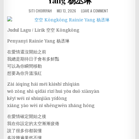
Yang 杨丞琳
SITI CHOIRIYAH
MEI 13, 2026
LEAVE A COMMENT
Judul Lagu / Lirik 空空 Kōngkōng
Penyanyi Rainie Yang 杨丞琳
在愛情還沒開始之前
我總是期待日子會有多鮮豔
可以為你瞬間移動
想要為你升溫漲紅
Zài àiqíng hái méi kāishǐ zhīqián
wǒ zǒng shì qídài rìzǐ huì yǒu duō xiānyàn
kěyǐ wéi nǐ shùnjiān yídòng
xiǎng yào wèi nǐ shēngwēn zhǎng hóng
在愛情確定開始之後
我在你設定的太空漸漸疲倦
說了很多你都裝懂
多說幾遍果然不懂