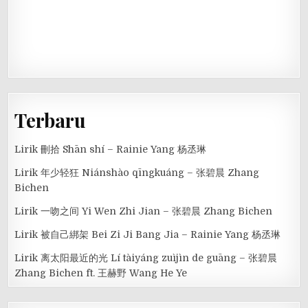
Terbaru
Lirik 刪拾 Shān shí – Rainie Yang 杨丞琳
Lirik 年少轻狂 Niánshào qīngkuáng – 张碧晨 Zhang
Bichen
Lirik 一吻之间 Yi Wen Zhi Jian – 张碧晨 Zhang Bichen
Lirik 被自己綁架 Bei Zi Ji Bang Jia – Rainie Yang 杨丞琳
Lirik 离太阳最近的光 Lí tàiyáng zuìjìn de guāng – 张碧晨
Zhang Bichen ft. 王赫野 Wang He Ye