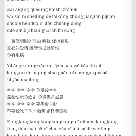
Zài àiqíng quèdìng kāishǐ zhīhòu
wǒ zài nǐ shèdìng de tàikōng zhōng jiànjiàn píjuàn
shuōle hěnduō nǐ dōu zhuāng dǒng
duō shuō jǐ biàn guǒrán bù dǒng
一百個明顯的理由 叫我 保持距離
空心的愛情 誰管你成就解鎖
你有毛病
Yībǎi gè míngxiǎn de lǐyóu jiào wǒ bǎochí jùlí
kōngxīn de àiqíng shuí guǎn nǐ chéngjiù jiěsuǒ
nǐ yǒu máobìng
空空 空空 空空 你腦袋空空
風都快把你吹走 你還覺得威風
空空 空空 空空 要學會主動
不要我說了你才動啊 還怪我囉唆
Kōngkōngkōngkōngkōngkōng nǐ nǎodai kōngkōng
fēng dōu kuài bǎ nǐ chuī zǒu nǐ hái juédé wēifēng
kōngkōng kōng kōng kōng kōng yào xuéhuì zhǔdòng