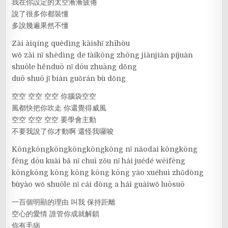
我在你設定的太空漸漸疲倦
說了很多你都裝懂
多說幾遍果然不懂
Zài àiqíng quèdìng kāishǐ zhīhòu
wǒ zài nǐ shèdìng de tàikōng zhōng jiànjiàn píjuàn
shuōle hěnduō nǐ dōu zhuāng dǒng
duō shuō jǐ biàn guǒrán bù dǒng
空空 空空 空空 你腦袋空空
風都快把你吹走 你還覺得威風
空空 空空 空空 要學會主動
不要我說了你才動啊 還怪我囉唆
Kōngkōngkōngkōngkōngkōng nǐ nǎodai kōngkōng
fēng dōu kuài bǎ nǐ chuī zǒu nǐ hái juédé wēifēng
kōngkōng kōng kōng kōng kōng yào xuéhuì zhǔdòng
bùyào wǒ shuōle nǐ cái dòng a hái guàiwǒ luōsuō
一百個明顯的理由 叫我 保持距離
空心的愛情 誰管你成就解鎖
你有毛病