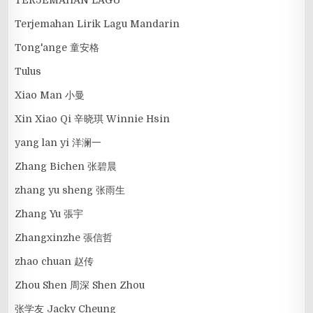
Terjemahan Lirik Lagu Mandarin
Tong'ange 童安格
Tulus
Xiao Man 小曼
Xin Xiao Qi 辛晓琪 Winnie Hsin
yang lan yi 洋澜一
Zhang Bichen 张碧晨
zhang yu sheng 张雨生
Zhang Yu 張宇
Zhangxinzhe 張信哲
zhao chuan 赵传
Zhou Shen 周深 Shen Zhou
张学友 Jacky Cheung