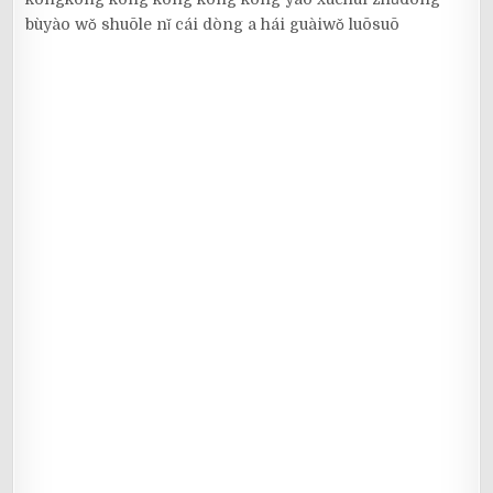
bùyào wǒ shuōle nǐ cái dòng a hái guàiwǒ luōsuō