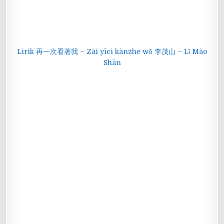
Lirik 再一次看著我 – Zài yīcì kànzhe wǒ 李茂山 – Lǐ Mào
Shān