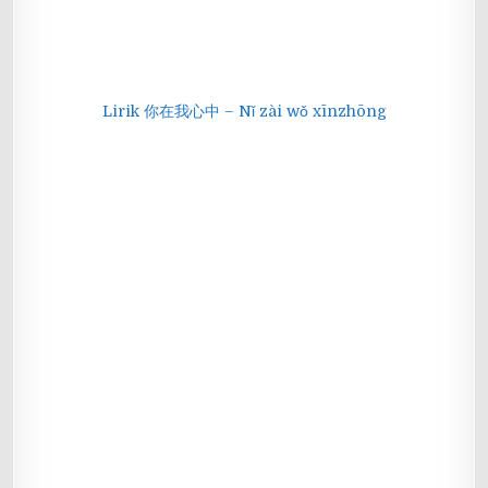
Lirik 你在我心中 – Nǐ zài wǒ xīnzhōng