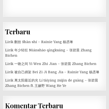
Terbaru
Lirik 刪拾 Shān shí – Rainie Yang 杨丞琳
Lirik 年少轻狂 Niánshào qīngkuáng – 张碧晨 Zhang
Bichen
Lirik 一吻之间 Yi Wen Zhi Jian – 张碧晨 Zhang Bichen
Lirik 被自己綁架 Bei Zi Ji Bang Jia – Rainie Yang 杨丞琳
Lirik 离太阳最近的光 Lí tàiyáng zuìjìn de guāng – 张碧晨
Zhang Bichen ft. 王赫野 Wang He Ye
Komentar Terbaru