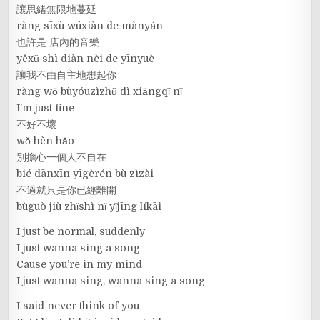
讓思緒無限地蔓延
ràng sīxù wúxiàn de mànyán
也許是 店內的音樂
yěxǔ shì diàn nèi de yīnyuè
讓我不由自主地想起你
ràng wǒ bùyóuzìzhǔ dì xiǎngqǐ nǐ
I’m just fine
不好不壞
wǒ hěn hǎo
別擔心一個人不自在
bié dānxīn yīgèrén bù zìzài
不過就只是你已經離開
bùguò jiù zhǐshì nǐ yǐjīng líkāi
I just be normal, suddenly
I just wanna sing a song
Cause you’re in my mind
I just wanna sing, wanna sing a song
I said never think of you