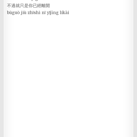
不過就只是你已經離開
bùguò jiù zhǐshì nǐ yǐjīng líkāi