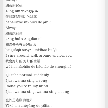
總會想起你
zǒng huì xiǎngqǐ nǐ
伴隨著我呼吸 的頻率
bànsuízhe wǒ hūxī de pínlǜ
Always
總會想到你
zǒng huì xiǎngdào nǐ
和過去所有美好回憶
hé guòqù suǒyǒu měihǎo huíyì
I sing around, walk around without you
我會好好的 好好的生活
wǒ huì hǎohǎo de hǎohǎo de shēnghuó
I just be normal, suddenly
I just wanna sing a song
Cause you’re in my mind
I just wanna sing, wanna sing a song
也許是這樣的雨天
Yěxǔ shì zhèyàng de yǔtiān