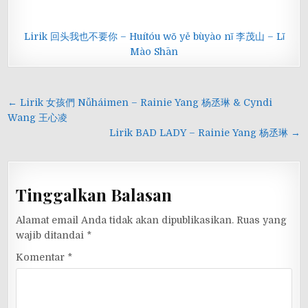
Lirik 回头我也不要你 – Huítóu wǒ yě bùyào nǐ 李茂山 – Lǐ
Mào Shān
Navigasi
← Lirik 女孩們 Nǚháimen – Rainie Yang 杨丞琳 & Cyndi
pos
Wang 王心凌
Lirik BAD LADY – Rainie Yang 杨丞琳 →
Tinggalkan Balasan
Alamat email Anda tidak akan dipublikasikan.
Ruas yang
wajib ditandai
*
Komentar
*