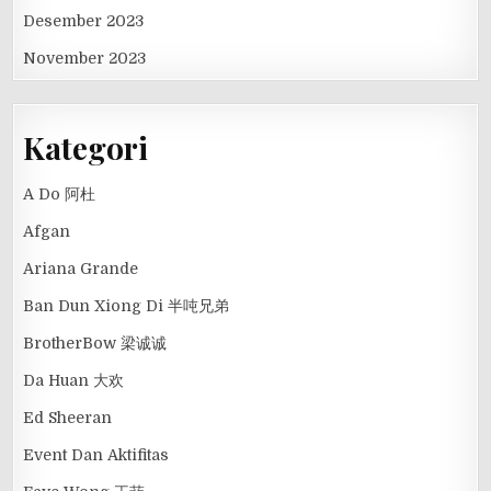
Desember 2023
November 2023
Kategori
A Do 阿杜
Afgan
Ariana Grande
Ban Dun Xiong Di 半吨兄弟
BrotherBow 梁诚诚
Da Huan 大欢
Ed Sheeran
Event Dan Aktifitas