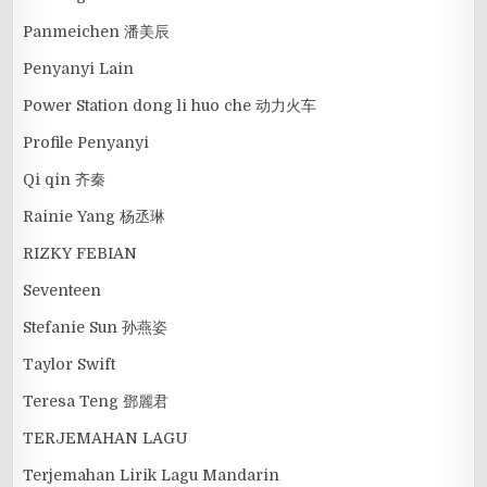
Panmeichen 潘美辰
Penyanyi Lain
Power Station dong li huo che 动力火车
Profile Penyanyi
Qi qin 齐秦
Rainie Yang 杨丞琳
RIZKY FEBIAN
Seventeen
Stefanie Sun 孙燕姿
Taylor Swift
Teresa Teng 鄧麗君
TERJEMAHAN LAGU
Terjemahan Lirik Lagu Mandarin