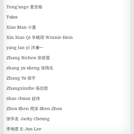
Tong'ange 童安格
Tulus
Xiao Man 小曼
Xin Xiao Qi 辛晓琪 Winnie Hsin
yang lan yi 洋澜一
Zhang Bichen 张碧晨
zhang yu sheng 张雨生
Zhang Yu 張宇
Zhangxinzhe 張信哲
zhao chuan 赵传
Zhou Shen 周深 Shen Zhou
张学友 Jacky Cheung
李翊君 E-Jun Lee