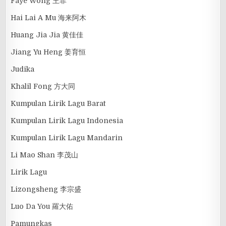
Faye Wong 王菲
Hai Lai A Mu 海来阿木
Huang Jia Jia 黄佳佳
Jiang Yu Heng 姜育恒
Judika
Khalil Fong 方大同
Kumpulan Lirik Lagu Barat
Kumpulan Lirik Lagu Indonesia
Kumpulan Lirik Lagu Mandarin
Li Mao Shan 李茂山
Lirik Lagu
Lizongsheng 李宗盛
Luo Da You 羅大佑
Pamungkas