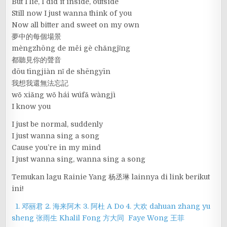
But I lie, I did it inside, outside
Still now I just wanna think of you
Now all bitter and sweet on my own
夢中的每個場景
mèngzhōng de měi gè chǎngjǐng
都聽見你的聲音
dōu tīngjiàn nǐ de shēngyīn
我想我還無法忘記
wǒ xiǎng wǒ hái wúfǎ wàngjì
I know you
I just be normal, suddenly
I just wanna sing a song
Cause you’re in my mind
I just wanna sing, wanna sing a song
Temukan lagu Rainie Yang 杨丞琳 lainnya di link berikut
ini!
1. 邓丽君
2. 海来阿木
3. 阿杜 A Do
4. 大欢 dahuan
zhang yu
sheng 张雨生
Khalil Fong 方大同
Faye Wong 王菲