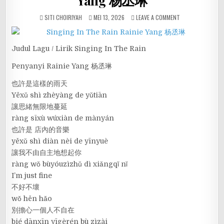
Yang 杨丞琳
SITI CHOIRIYAH
MEI 13, 2026
LEAVE A COMMENT
Judul Lagu / Lirik Singing In The Rain
Penyanyi Rainie Yang 杨丞琳
也許是這樣的雨天
Yěxǔ shì zhèyàng de yǔtiān
讓思緒無限地蔓延
ràng sīxù wúxiàn de mànyán
也許是 店內的音樂
yěxǔ shì diàn nèi de yīnyuè
讓我不由自主地想起你
ràng wǒ bùyóuzìzhǔ dì xiǎngqǐ nǐ
I’m just fine
不好不壞
wǒ hěn hǎo
別擔心一個人不自在
bié dānxīn yīgèrén bù zìzài