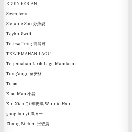
RIZKY FEBIAN
Seventeen
Stefanie Sun 孙燕姿
Taylor Swift
Teresa Teng 鄧麗君
TERJEMAHAN LAGU
Terjemahan Lirik Lagu Mandarin
Tong'ange 童安格
Tulus
Xiao Man 小曼
Xin Xiao Qi 辛晓琪 Winnie Hsin
yang lan yi 洋澜一
Zhang Bichen 张碧晨