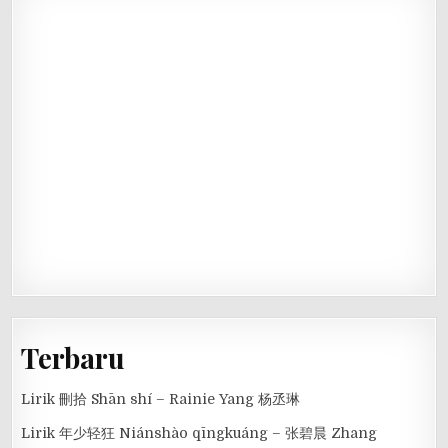
Terbaru
Lirik 刪拾 Shān shí – Rainie Yang 杨丞琳
Lirik 年少轻狂 Niánshào qīngkuáng – 张碧晨 Zhang