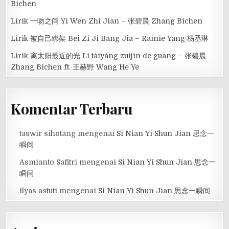
Bichen
Lirik 一吻之间 Yi Wen Zhi Jian – 张碧晨 Zhang Bichen
Lirik 被自己綁架 Bei Zi Ji Bang Jia – Rainie Yang 杨丞琳
Lirik 离太阳最近的光 Lí tàiyáng zuìjìn de guāng – 张碧晨
Zhang Bichen ft. 王赫野 Wang He Ye
Komentar Terbaru
taswir sihotang
mengenai
Si Nian Yi Shun Jian 思念一
瞬间
Asmianto Safitri
mengenai
Si Nian Yi Shun Jian 思念一
瞬间
ilyas astuti
mengenai
Si Nian Yi Shun Jian 思念一瞬间