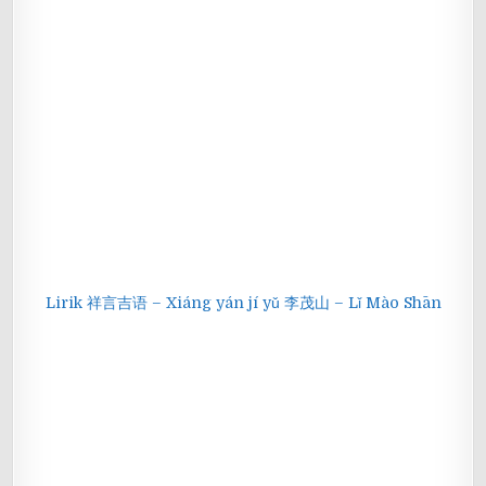
Lirik 祥言吉语 – Xiáng yán jí yǔ 李茂山 – Lǐ Mào Shān