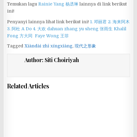
Temukan lagu
Rainie Yang 杨丞琳
lainnya di link berikut
ini!
Penyanyi lainnya lihat link berikut ini!
1. 邓丽君
2. 海来阿木
3. 阿杜 A Do
4. 大欢 dahuan
zhang yu sheng 张雨生
Khalil
Fong 方大同
Faye Wong 王菲
Tagged
Xiàndài zhī xíngxiàng
,
現代之形象
Author:
Siti Choiriyah
Related Articles