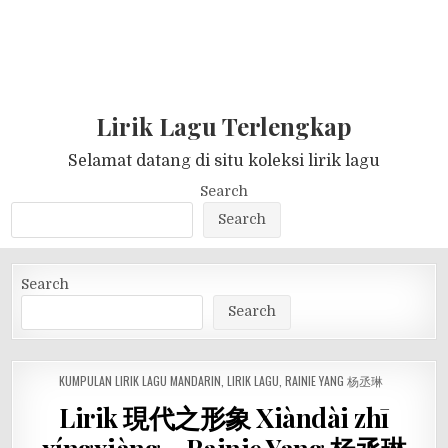
Lirik Lagu Terlengkap
Selamat datang di situ koleksi lirik lagu
Search
Search
Search
Search
POSTED
KUMPULAN LIRIK LAGU MANDARIN
,
LIRIK LAGU
,
RAINIE YANG 杨丞琳
IN
Lirik 現代之形象 Xiàndài zhī