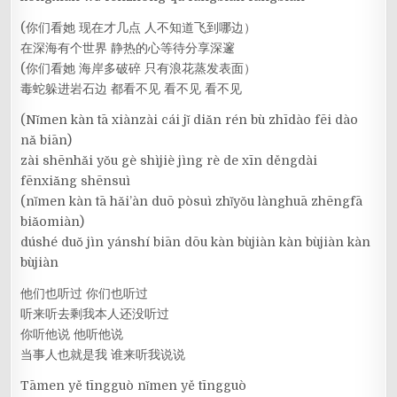
(你们看她 现在才几点 人不知道飞到哪边）
在深海有个世界 静热的心等待分享深邃
(你们看她 海岸多破碎 只有浪花蒸发表面）
毒蛇躲进岩石边 都看不见 看不见 看不见
(Nǐmen kàn tā xiànzài cái jǐ diǎn rén bù zhīdào fēi dào
nǎ biān)
zài shēnhǎi yǒu gè shìjiè jìng rè de xīn děngdài
fēnxiǎng shēnsuì
(nǐmen kàn tā hǎi’àn duō pòsuì zhǐyǒu lànghuā zhēngfā
biǎomiàn)
dúshé duǒ jìn yánshí biān dōu kàn bùjiàn kàn bùjiàn kàn
bùjiàn
他们也听过 你们也听过
听来听去剩我本人还没听过
你听他说 他听他说
当事人也就是我 谁来听我说说
Tāmen yě tīngguò nǐmen yě tīngguò