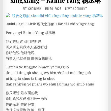
xíngxiàng – Rainie Yang 杨丞琳
SITI CHOIRIYAH
MEI 30, 2026
LEAVE A COMMENT
Judul Lagu / Lirik 現代之形象 Xiàndài zhī xíngxiàng
Penyanyi Rainie Yang 杨丞琳
他们也听过 你们也听过
听来听去剩我本人还没听过
你听他说 他听他说
当事人也就是我 谁来听我说说
Tāmen yě tīngguò nǐmen yě tīngguò
tīng lái tīng qù shèng wǒ běnrén hái méi tīngguò
nǐ tīng tā shuō tā tīng tā shuō
dāngshìrén yě jiùshì wǒ shuí lái tīng wǒ shuō shuō
你只听过 最表面的我
道听途说竟然成为唯一沟通
你的亲朋 你的好友
为什么你看到的 纸一样薄