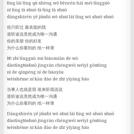
tīng lái tīng qù shèng wǒ běnrén hái méi tīngguò
nǐ tīng tā shuō tā tīng tā shuō
dāngshìrén yě jiùshì wǒ shuí lái tīng wǒ shuō shuō
你只听过 最表面的我
道听途说竟然成为唯一沟通
你的亲朋 你的好友
为什么你看到的 纸一样薄
Nǐ zhǐ tīngguò zuì biǎomiàn de wǒ
dàotīngtúshuō jìngrán chéngwéi wéiyī gōutōng
nǐ de qīnpéng nǐ de hǎoyǒu
wèishéme nǐ kàn dào de zhǐ yīyàng báo
当事人也就是我 谁来听我说说
道听途说竟然成为唯一沟通
为什么你看到的 纸一样薄
Dāngshìrén yě jiùshì wǒ shuí lái tīng wǒ shuō shuō
dàotīngtúshuō jìngrán chéngwéi wéiyī gōutōng
wèishéme nǐ kàn dào de zhǐ yīyàng báo