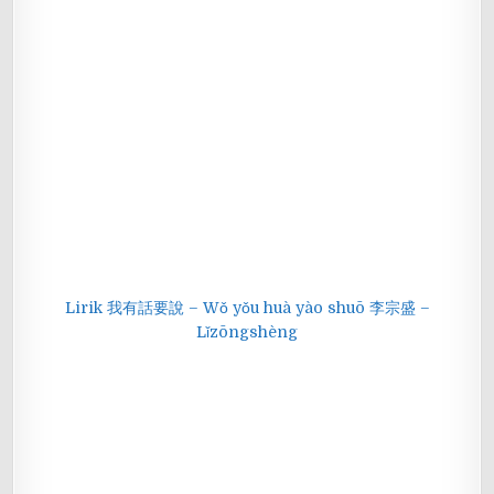
Lirik 我有話要說 – Wǒ yǒu huà yào shuō 李宗盛 –
Lǐzōngshèng