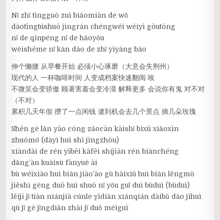
Nǐ zhǐ tīngguò zuì biǎomiàn de wǒ
dàotīngtúshuō jìngrán chéngwéi wéiyī gōutōng
nǐ de qīnpéng nǐ de hǎoyǒu
wèishéme nǐ kàn dào de zhǐ yīyàng báo
伸个懒腰 从早餐开始 必须小心琢磨（大意会失荆州）
现代的人 一杯咖啡时间 人变成档案快速翻阅 唉
不微笑会变骄傲 顾著害羞会变冷漠 解释更多 会说你有鬼 对不对
（不对）
累积几天年假 攒了一点闲钱 逮到机会去几个景点 摘几朵玫瑰
Shēn gè lǎn yāo cóng zǎocān kāishǐ bìxū xiǎoxīn
zhuómó (dàyì huì shī jīngzhōu)
xiàndài de rén yībēi kāfēi shíjiān rén biànchéng
dǎng’àn kuàisù fānyuè āi
bù wéixiào huì biàn jiāo’ào gù hàixiū huì biàn lěngmò
jiěshì gèng duō huì shuō nǐ yǒu guǐ duì bùduì (bùduì)
lěijī jǐ tiān niánjià cúnle yīdiǎn xiánqián dàibǔ dào jīhuì
qù jǐ gè jǐngdiǎn zhāi jǐ duǒ méiguī