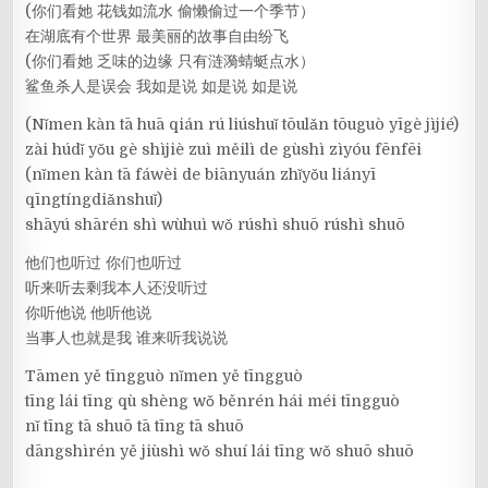
(你们看她 花钱如流水 偷懒偷过一个季节）
在湖底有个世界 最美丽的故事自由纷飞
(你们看她 乏味的边缘 只有涟漪蜻蜓点水）
鲨鱼杀人是误会 我如是说 如是说 如是说
(Nǐmen kàn tā huā qián rú liúshuǐ tōulǎn tōuguò yīgè jìjié)
zài húdǐ yǒu gè shìjiè zuì měilì de gùshì zìyóu fēnfēi
(nǐmen kàn tā fáwèi de biānyuán zhǐyǒu liányī
qīngtíngdiǎnshuǐ)
shāyú shārén shì wùhuì wǒ rúshì shuō rúshì shuō
他们也听过 你们也听过
听来听去剩我本人还没听过
你听他说 他听他说
当事人也就是我 谁来听我说说
Tāmen yě tīngguò nǐmen yě tīngguò
tīng lái tīng qù shèng wǒ běnrén hái méi tīngguò
nǐ tīng tā shuō tā tīng tā shuō
dāngshìrén yě jiùshì wǒ shuí lái tīng wǒ shuō shuō