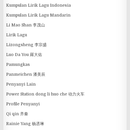
Kumpulan Lirik Lagu Indonesia
Kumpulan Lirik Lagu Mandarin
Li Mao Shan 李茂山
Lirik Lagu
Lizongsheng 李宗盛
Luo Da You 羅大佑
Pamungkas
Panmeichen 潘美辰
Penyanyi Lain
Power Station dong li huo che 动力火车
Profile Penyanyi
Qi qin 齐秦
Rainie Yang 杨丞琳