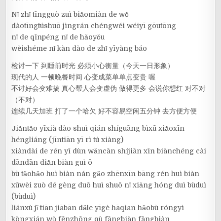
Nǐ zhǐ tīngguò zuì biǎomiàn de wǒ
dàotīngtúshuō jìngrán chéngwéi wéiyī gōutōng
nǐ de qīnpéng nǐ de hǎoyǒu
wèishéme nǐ kàn dào de zhǐ yīyàng báo
检讨一下 到睡前时光 必须小心衡量（今天一日形象）
现代的人 一顿晚餐时间 心变成菜单单点变贵 喔
不讨好会变难搞 真心帮人会变虚伪 做得更多 会说你想红 对不对
（不对）
连续几天加班 打了一个哈欠 好不容易空闲五分钟 去方便方便
Jiǎntǎo yīxià dào shuì qián shíguāng bìxū xiǎoxīn
héngliáng (jīntiān yī rì tú xiàng)
xiàndài de rén yī dùn wǎncān shíjiān xīn biànchéng cài
dāndān diǎn biàn guì ō
bù tǎohǎo huì biàn nán gǎo zhēnxīn bāng rén huì biàn
xūwèi zuò dé gèng duō huì shuō nǐ xiǎng hóng duì bùduì
(bùduì)
liánxù jǐ tiān jiābān dǎle yīgè hāqian hǎobù róngyì
kòngxián wǔ fēnzhōng qù fāngbiàn fāngbiàn