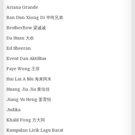
Ariana Grande
Ban Dun Xiong Di 半吨兄弟
BrotherBow 梁诚诚
Da Huan 大欢
Ed Sheeran
Event Dan Aktifitas
Faye Wong 王菲
Hai Lai A Mu 海来阿木
Huang Jia Jia 黄佳佳
Jiang Yu Heng 姜育恒
Judika
Khalil Fong 方大同
Kumpulan Lirik Lagu Barat