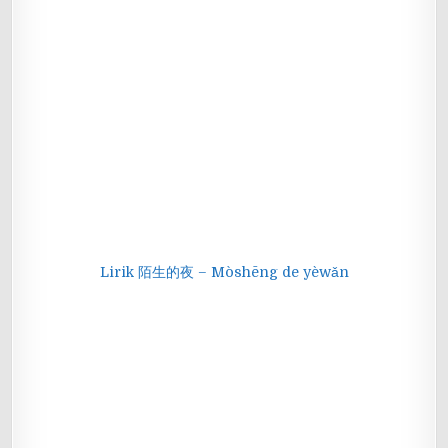
Lirik 陌生的夜 – Mòshēng de yèwǎn