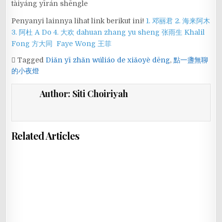
tàiyáng yīrán shēngle
Penyanyi lainnya lihat link berikut ini!
1. 邓丽君
2. 海来阿木
3. 阿杜 A Do
4. 大欢 dahuan
zhang yu sheng 张雨生
Khalil
Fong 方大同
Faye Wong 王菲
Tagged
Diǎn yī zhǎn wúliáo de xiǎoyè dēng
,
點一盞無聊
的小夜燈
Author:
Siti Choiriyah
Related Articles