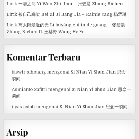
Lirik 一吻之间 Yi Wen Zhi Jian – 张碧晨 Zhang Bichen
Lirik 被自己綁架 Bei Zi Ji Bang Jia – Rainie Yang 杨丞琳
Lirik 离太阳最近的光 Lí tàiyáng zuìjìn de guāng – 张碧晨
Zhang Bichen ft. 王赫野 Wang He Ye
Komentar Terbaru
taswir sihotang
mengenai
Si Nian Yi Shun Jian 思念一
瞬间
Asmianto Safitri
mengenai
Si Nian Yi Shun Jian 思念一
瞬间
ilyas astuti
mengenai
Si Nian Yi Shun Jian 思念一瞬间
Arsip