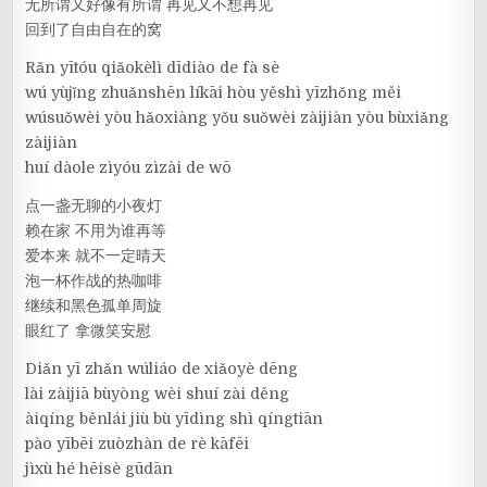
无所谓又好像有所谓 再见又不想再见
回到了自由自在的窝
Rǎn yītóu qiǎokèlì dīdiào de fà sè
wú yùjǐng zhuǎnshēn líkāi hòu yěshì yīzhǒng měi
wúsuǒwèi yòu hǎoxiàng yǒu suǒwèi zàijiàn yòu bùxiǎng
zàijiàn
huí dàole zìyóu zìzài de wō
点一盏无聊的小夜灯
赖在家 不用为谁再等
爱本来 就不一定晴天
泡一杯作战的热咖啡
继续和黑色孤单周旋
眼红了 拿微笑安慰
Diǎn yī zhǎn wúliáo de xiǎoyè dēng
lài zàijiā bùyòng wèi shuí zài děng
àiqíng běnlái jiù bù yīdìng shì qíngtiān
pào yībēi zuòzhàn de rè kāfēi
jìxù hé hēisè gūdān