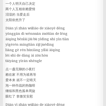
一个人明天自己决定
两个人互相依赖爱情
泪湿的 当爱走后
太阳依然升了
Diǎn yī zhǎn wúliáo de xiǎoyè dēng
yǒnggǎn dì wēnnuǎn zuótiān de lěng
àiqíng běnlái jiù bù yīdìng shì yīn tiān
yīgèrén míngtiān zìjǐ juédìng
liǎng gè rén hùxiāng yīlài àiqíng
lèi shī de dāng ài zǒu hòu
tàiyáng yīrán shēngle
点一盏无聊的小夜灯
赖在家 不用为谁再等
爱本来 就不一定晴天
泡一杯作战的热咖啡
继续和黑色孤单周旋
眼红了 拿微笑安慰
Diǎn yī zhǎn wúliáo de xiǎoyè dēng