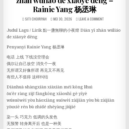
zhǎn wúliáo de xiǎoyè dēng –
Rainie Yang 杨丞琳
SITI CHOIRIYAH
MEI 30, 2026
LEAVE A COMMENT
Judul Lagu / Lirik 點一盞無聊的小夜燈 Diǎn yī zhǎn wúliáo
de xiǎoyè dēng
Penyanyi Rainie Yang 杨丞琳
电话 上线 下线没空理会
偶尔让自己放空 消失个一夜
无所谓又好像所谓 再见又不再见
有些人不值得 这样纠结
Diànhuà shàngxiàn xiàxiàn méi kōng lǐhuì
ǒu’ěr ràng zìjǐ fàngkōng xiāoshī gè yīyè
wúsuǒwèi yòu hǎoxiàng suǒwèi zàijiàn yòu bù zàijiàn
yǒuxiē rén bù zhídé zhèyàng jiūjié
染一头 巧克力 低调的头发色
无预警 转身离开后 也是一种美