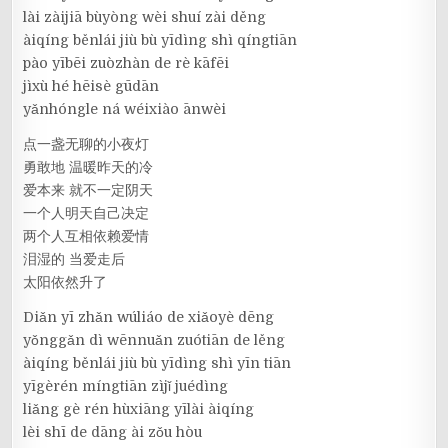
lài zàijiā bùyòng wèi shuí zài děng
àiqíng běnlái jiù bù yīdìng shì qíngtiān
pào yībēi zuòzhàn de rè kāfēi
jìxù hé hēisè gūdān
yǎnhóngle ná wéixiào ānwèi
点一盏无聊的小夜灯
勇敢地 温暖昨天的冷
爱本来 就不一定阴天
一个人明天自己决定
两个人互相依赖爱情
泪湿的 当爱走后
太阳依然升了
Diǎn yī zhǎn wúliáo de xiǎoyè dēng
yǒnggǎn dì wēnnuǎn zuótiān de lěng
àiqíng běnlái jiù bù yīdìng shì yīn tiān
yīgèrén míngtiān zìjǐ juédìng
liǎng gè rén hùxiāng yīlài àiqíng
lèi shī de dāng ài zǒu hòu