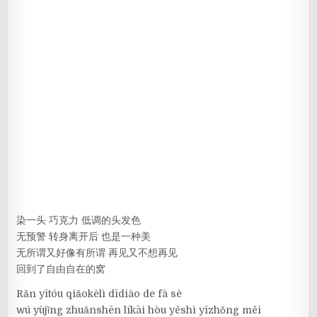
染一头 巧克力 低调的头发色
无预警 转身离开后 也是一种美
无所谓又好像有所谓 再见又不想再见
回到了自由自在的窝
Rǎn yītóu qiǎokèlì dīdiào de fà sè
wú yùjǐng zhuǎnshēn líkāi hòu yěshì yīzhǒng měi