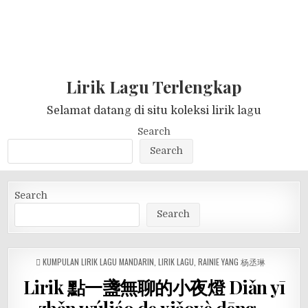
Lirik Lagu Terlengkap
Selamat datang di situ koleksi lirik lagu
Search
Search
Search
Search
POSTED
KUMPULAN LIRIK LAGU MANDARIN
,
LIRIK LAGU
,
RAINIE YANG 杨丞琳
IN
Lirik 點一盞無聊的小夜燈 Diǎn yī