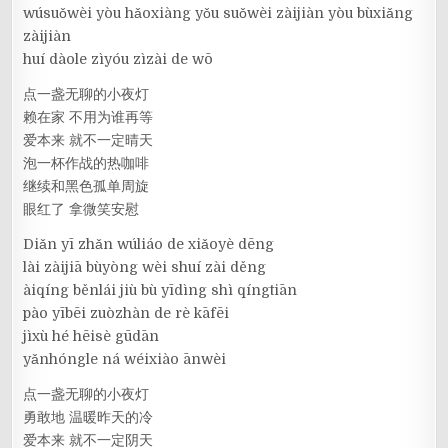
wúsuǒwèi yòu hǎoxiàng yǒu suǒwèi zàijiàn yòu bùxiǎng
zàijiàn
huí dàole zìyóu zìzài de wō
点一盏无聊的小夜灯
赖在家 不用为谁再等
爱本来 就不一定晴天
泡一杯作战的热咖啡
继续和黑色孤单周旋
眼红了 拿微笑安慰
Diǎn yī zhǎn wúliáo de xiǎoyè dēng
lài zàijiā bùyòng wèi shuí zài děng
àiqíng běnlái jiù bù yīdìng shì qíngtiān
pào yībēi zuòzhàn de rè kāfēi
jìxù hé hēisè gūdān
yǎnhóngle ná wéixiào ānwèi
点一盏无聊的小夜灯
勇敢地 温暖昨天的冷
爱本来 就不一定阴天