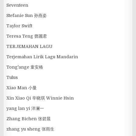
Seventeen
Stefanie Sun 孙燕姿
Taylor Swift
Teresa Teng 鄧麗君
TERJEMAHAN LAGU
Terjemahan Lirik Lagu Mandarin
Tong'ange 童安格
Tulus
Xiao Man 小曼
Xin Xiao Qi 辛晓琪 Winnie Hsin
yang lan yi 洋澜一
Zhang Bichen 张碧晨
zhang yu sheng 张雨生