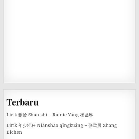
Terbaru
Lirik 刪拾 Shān shí – Rainie Yang 杨丞琳
Lirik 年少轻狂 Niánshào qīngkuáng – 张碧晨 Zhang
Bichen