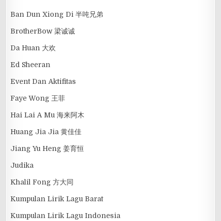
Ban Dun Xiong Di 半吨兄弟
BrotherBow 梁诚诚
Da Huan 大欢
Ed Sheeran
Event Dan Aktifitas
Faye Wong 王菲
Hai Lai A Mu 海来阿木
Huang Jia Jia 黄佳佳
Jiang Yu Heng 姜育恒
Judika
Khalil Fong 方大同
Kumpulan Lirik Lagu Barat
Kumpulan Lirik Lagu Indonesia