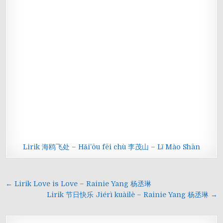
Lirik 海鸥飞处 – Hǎi’ōu fēi chù 李茂山 – Lǐ Mào Shān
Navigasi
← Lirik Love is Love – Rainie Yang 杨丞琳
pos
Lirik 节日快乐 Jiérì kuàilè – Rainie Yang 杨丞琳 →