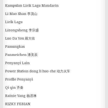
Kumpulan Lirik Lagu Mandarin
Li Mao Shan 李茂山
Lirik Lagu
Lizongsheng 李宗盛
Luo Da You 羅大佑
Pamungkas
Panmeichen 潘美辰
Penyanyi Lain
Power Station dong li huo che 动力火车
Profile Penyanyi
Qi qin 齐秦
Rainie Yang 杨丞琳
RIZKY FEBIAN