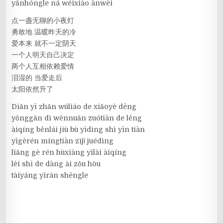
yǎnhóngle ná wéixiào ānwèi
点一盏无聊的小夜灯
勇敢地 温暖昨天的冷
爱本来 就不一定阴天
一个人明天自己决定
两个人互相依赖爱情
泪湿的 当爱走后
太阳依然升了
Diǎn yī zhǎn wúliáo de xiǎoyè dēng
yǒnggǎn dì wēnnuǎn zuótiān de lěng
àiqíng běnlái jiù bù yīdìng shì yīn tiān
yīgèrén míngtiān zìjǐ juédìng
liǎng gè rén hùxiāng yīlài àiqíng
lèi shī de dāng ài zǒu hòu
tàiyáng yīrán shēngle