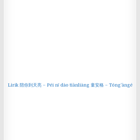
Lirik 陪你到天亮 – Péi nǐ dào tiānliàng 童安格 – Tóng’āngé